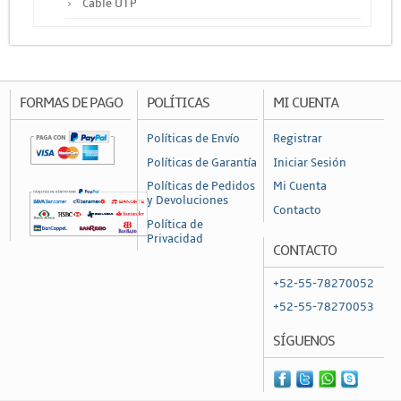
Cable UTP
Otros Cables
Canalización y Soporte
Accesorios
FORMAS DE PAGO
POLÍTICAS
MI CUENTA
Cajas de Distribución
Políticas de Envío
Registrar
Canaleta
Políticas de Garantía
Iniciar Sesión
Charofil
Políticas de Pedidos
Mi Cuenta
y Devoluciones
Contacto
Conduit
Política de
Privacidad
Ducto de PVC
CONTACTO
Conectores
+52-55-78270052
Conectores Coaxiales
+52-55-78270053
Conectores de RF
SÍGUENOS
Conectores RJ45 / RJ11
Otros Conectores y Accesorios