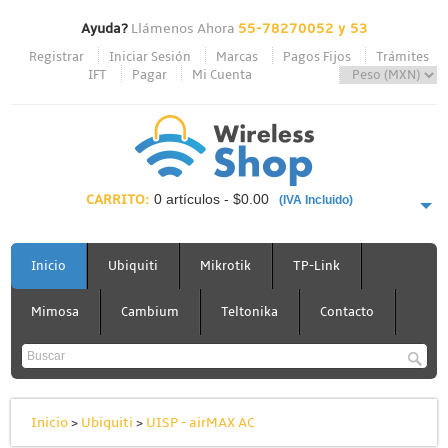
Ayuda?
Llámenos Ahora
55-78270052 y 53
Registrar
Iniciar Sesión
Marcas
Pagos Fijos
Trámites
IFT
Pagar
Mi Cuenta
CARRITO:
0 artículos - $0.00
(IVA Incluido)
PAGAR AHORA
Inicio
Ubiquiti
Mikrotik
TP-Link
Mimosa
Cambium
Teltonika
Contacto
Inicio
>
Ubiquiti
>
UISP - airMAX AC