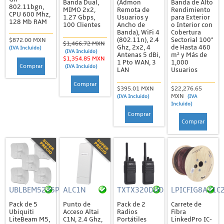
Banda Dual,
(Admon
Banda de Alto
Montajes y Gabinetes
802.11bgn,
MIMO 2x2,
Remota de
Rendimiento
CPU 600 Mhz,
1.27 Gbps,
Usuarios y
para Exterior
128 Mb RAM
Paneles Solares
100 Clientes
Ancho de
o Interior con
Banda), WiFi 4
Cobertura
Equipo de Cómputo
(802.11n), 2.4
Sectorial 100°
$872.00 MXN
$1,466.72 MXN
Ghz, 2x2, 4
de Hasta 460
(IVA Incluido)
(IVA Incluido)
Accesorios
Antenas 5 dBi,
m² y Más de
$1,354.85 MXN
1 Pto WAN, 3
1,000
Comprar
(IVA Incluido)
LAN
Usuarios
CPUs
Comprar
Impresoras
$395.01 MXN
$22,276.65
MXN
(IVA Incluido)
(IVA
Laptops
Incluido)
Comprar
Mouse, Bocinas y Otros Periféricos
Comprar
Grandstream
ATA's / Gateways
Módulos de Extensión / Accesorios
PBX Serie UCM
UBLBEM5235P
ALC1N
TXTX320DUO
LPICFIG8A11C
Puntos de Acceso
Pack de 5
Punto de
Pack de 2
Carrete de
Ubiquiti
Acceso Altai
Radios
Fibra
LiteBeam M5,
C1N, 2.4 Ghz,
Portátiles
LinkedPro IC-
Switches y Routers