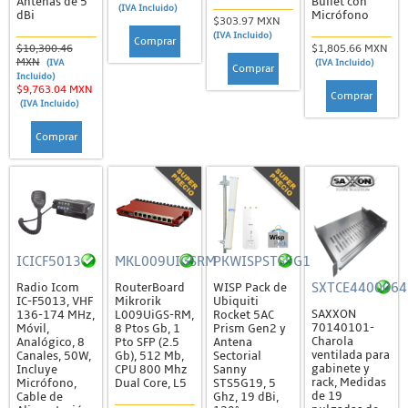
Antenas de 5
Bullet con
(IVA Incluido)
Acopladores y Conectores
dBi
Micrófono
$303.97 MXN
(IVA Incluido)
Comprar
Cable de Fibra
$10,300.46
$1,805.66 MXN
MXN
(IVA
(IVA Incluido)
Comprar
Cajas de Distribución y Empalme
Incluido)
$9,763.04 MXN
Comprar
Divisores y Atenuadores
(IVA Incluido)
Herrajes, Tensores y Remates
Comprar
Herramientas
Jumpers, Pigtails y DAC
Probadores
Rosetas / Cajas Terminales
ICICF5013
MKL009UIGSRM
PKWISPSTS5G19RACP
Herramientas
SXTCE4400064
Radio Icom
RouterBoard
WISP Pack de
IC-F5013, VHF
Mikrorik
Ubiquiti
SAXXON
136-174 MHz,
L009UiGS-RM,
Rocket 5AC
Patch Cords y Jumpers
70140101-
Móvil,
8 Ptos Gb, 1
Prism Gen2 y
Charola
Analógico, 8
Pto SFP (2.5
Antena
Jumpers de RF
ventilada para
Canales, 50W,
Gb), 512 Mb,
Sectorial
gabinete y
Incluye
CPU 800 Mhz
Sanny
Patch Cords (UTP)
rack, Medidas
Micrófono,
Dual Core, L5
STS5G19, 5
de 19
Cable de
Ghz, 19 dBi,
Racks, Gabinetes y Registros