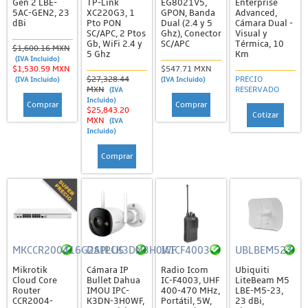
Gen 2 LBE-
TP-Link
EG8021V5,
Enterprise
Sirenas
5AC-GEN2, 23
XC220G3, 1
GPON, Banda
Advanced,
dBi
Pto PON
Dual (2.4 y 5
Cámara Dual -
SC/APC, 2 Ptos
Ghz), Conector
Visual y
Sistemas de Alerta / Incendio
Gb, WiFi 2.4 y
SC/APC
Térmica, 10
$1,600.16 MXN
5 Ghz
Km
Alerta Sísmica
(IVA Incluido)
$1,530.59 MXN
$547.71 MXN
$27,328.44
PRECIO
Detectores de Humo
(IVA Incluido)
(IVA Incluido)
MXN
RESERVADO
(IVA
Incluido)
Estrobos y Sirenas
Comprar
Comprar
$25,843.20
Cotizar
MXN
(IVA
Video y Audio Porteros
Incluido)
Energía
Comprar
Energía Eléctrica
Barras de Contactos y Extensiones
Baterias
Accesorios
MKCCR200416G2SPLUS
DAIPCK3DN3H0WF
ICICF4003
UBLBEM523
Baterías de Ciclo Profundo
Mikrotik
Cámara IP
Radio Icom
Ubiquiti
Cloud Core
Bullet Dahua
IC-F4003, UHF
LiteBeam M5
Baterías de Respaldo
Router
IMOU IPC-
400-470 MHz,
LBE-M5-23,
CCR2004-
K3DN-3H0WF,
Portátil, 5W,
23 dBi,
Baterías No Recargables