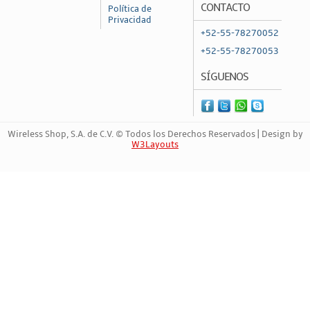
CONTACTO
Política de
Routers y Balanceadores
Privacidad
+52-55-78270052
Routers Cableados
+52-55-78270053
Routers LTE 4G/5G
SÍGUENOS
Routers y Repetidores Inalámbricos
Switches
Switches No PoE
Wireless Shop, S.A. de C.V. © Todos los Derechos Reservados | Design by
W3Layouts
Switches PoE
Marca Registrada | 921502575
Transceptores de Fibra
Redes de Fibra FTTH
Fuentes de Poder y Accesorios
OLTs
ONUs / ONTs
Redes Inalámbicas