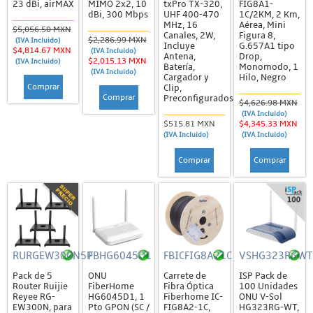
23 dBi, airMAX
MIMO 2x2, 10
txPro TX-320,
FIG8A1-
dBi, 300 Mbps
UHF 400-470
1C/2KM, 2 Km,
Teléfonos Inalámbricos
MHz, 16
Aérea, Mini
$5,056.50 MXN
Canales, 2W,
Figura 8,
Teléfonos para Hotel
$2,286.99 MXN
(IVA Incluido)
Incluye
G.657A1 tipo
$4,814.67 MXN
(IVA Incluido)
Antena,
Drop,
$2,015.13 MXN
Teléfonos Serie GRP2600
(IVA Incluido)
Batería,
Monomodo, 1
(IVA Incluido)
Cargador y
Hilo, Negro
Teléfonos Serie GXP
Comprar
Clip,
Comprar
Preconfigurados
$4,626.98 MXN
Video Conferencia, Audio y Video Porteros
(IVA Incluido)
$515.81 MXN
$4,345.33 MXN
IoT / GPS
(IVA Incluido)
(IVA Incluido)
Accesorios
Comprar
Comprar
Antenas
Trackers
Mikrotik
Accesorios
RURGEW300N5P
FBHG6045D1
FBICFIG8A21C
VSHG323RGWT
Antenas
Pack de 5
ONU
Carrete de
ISP Pack de
Router Ruijie
FiberHome
Fibra Óptica
100 Unidades
Cloud Core
Reyee RG-
HG6045D1, 1
Fiberhome IC-
ONU V-Sol
EW300N, para
Pto GPON (SC /
FIG8A2-1C,
HG323RG-WT,