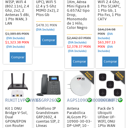
Entrenamiento
WISP, WiFi 4
UPC), WiFi 5
1Km, Aérea
WiFi 2.4 Ghz,
(802.11n), 2.4
(2.4 y 5 Ghz
Mini Figura 8
1 Pto SC/APC,
Groove / Metal
Ghz, 2x2, 2
MIMO 2x2), 2
G.657A2 tipo
1 Pto Gb, 1
Antenas 5 dBi,
Ptos Gb
Drop,
Pto Fxs, 1 Pto
1 Pto WAN, 3
Monomodo
CATV
NetMetal
LAN
de 1 Hilo,
$478.31 MXN
Color Negro
OmniTik
$64,234.98
(IVA Incluido)
$1,389.85 MXN
MXN
(IVA
$2,442.07 MXN
Promociones
(IVA Incluido)
Incluido)
Comprar
$1,323.38 MXN
$63,397.13
(IVA Incluido)
$2,378.37 MXN
MXN
(IVA Incluido)
(IVA
Serie RB 1100
(IVA Incluido)
Incluido)
Comprar
Serie RB 2011
Comprar
Comprar
Serie RB 3011
Serie RB 4011
Serie RB 7x
Serie RB 9x
RUKIT1VPONWIFI
GSGRP2602
AGPS109003003DPUHP
UBUFWIFI5P
Switches
Kit 1 ONU
Teléfono IP
Antena
Pack de 5
Bridge V-Sol,
Grandstream
Parabólica
Ubiquiti
SXT / Sextant
Dual
GRP2602, 4
ALGcom PS-
UFiber UF-
GPON/EPON
cuentas SIP, 2
10900-30-03-
WIFI, ONU
Mimosa
con Router
Líneas
DP-UHP, 10 -
1Pto WAN