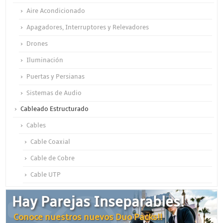
Aire Acondicionado
Apagadores, Interruptores y Relevadores
Drones
Iluminación
Puertas y Persianas
Sistemas de Audio
Cableado Estructurado
Cables
Cable Coaxial
Cable de Cobre
Cable UTP
Otros Cables
Hay Parejas Inseparables!
Canalización y Soporte
Conoce nuestros nuevos Duo Packs!!