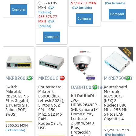
$35,749.85
$3,587.31 MXN
(IVA Incluido)
Otros Accesorios
MXN
(IVA
(IVA Incluido)
Comprar
Incluido)
Comprar
$33,573.77
Cambium
Comprar
MXN
(IVA
Incluido)
Routers, PoE y Accesorios
Comprar
Serie ePMP 1000
Serie ePMP 2000
Serie ePMP 3000
Serie ePMP 4
Series 550, 670 y Otras
MKRB260GSP
MKE50UG
MKRB750GR3
DADHT0040186
Switch
RouterBoard
Routerboard
Control de Acceso
Mikrotik
Mikrorik
Mikrotik
Kit DAHUADH-
RB260GSP, 5
E50UG (hEX
RB750Gr3
Arcos Detectores de Metales
IPC-
Ptos Gigabit,
refresh 2024),
(hEX) 2
HDBW2649EP-
1 Puerto SFP,
5 Ptos Gb, 2
Núcleos 880
Barreras Vehiculares y Peatonales
S-IL Camara IP
Salida POE,
CPUs 950
Mhz, 256 Mb,
Domo 6 MP,
swOS
Mhz, 512 Mb
5 Ptos LAN
Cerco Eléctrico
Lente de
RAM,
Gigabit, L4
2.8mm, SMD
RouterOS L4,
$865.51 MXN
Chapas, Lectoras y Botones
Plus,
USB
$1,290.78 MXN
(IVA Incluido)
Protección
(IVA Incluido)