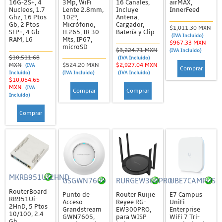
16G-2S+, 4
3Mp, WiFi
16 Canales,
airMAX,
Nucleos, 1.7
Lente 2.8mm,
Incluye
InnerFeed
Cargadores de Baterías
Ghz, 16 Ptos
102º,
Antena,
Gb, 2 Ptos
Micrófono,
Cargador,
$1,011.30 MXN
Otras Baterías
SFP+, 4 Gb
H.265, IR 30
Batería y Clip
(IVA Incluido)
RAM, L6
Mts, IP67,
$967.33 MXN
microSD
Cables
$3,224.71 MXN
(IVA Incluido)
$10,511.68
(IVA Incluido)
Conectores y Clavijas
MXN
$524.20 MXN
$2,927.04 MXN
(IVA
Comprar
Incluido)
(IVA Incluido)
(IVA Incluido)
$10,054.65
Fuentes de Poder
MXN
(IVA
Comprar
Comprar
Incluido)
Herramientas
Comprar
Interruptores y Protectores
Reguladores y Supresores
UPS y Generadores
Energía Solar
MKRB951UI2HND
Conectores y Herramientas
GSGWN7605
RURGEW300PRO
UBE7CAMPUS
RouterBoard
Punto de
Router Ruijie
E7 Campus
Controladores e Inversores
RB951Ui-
Acceso
Reyee RG-
UniFi
2HnD, 5 Ptos
Grandstream
EW300PRO,
Enterprise
Kits de Energía Solar
10/100, 2.4
GWN7605,
para WISP
WiFi 7 Tri-
Gh