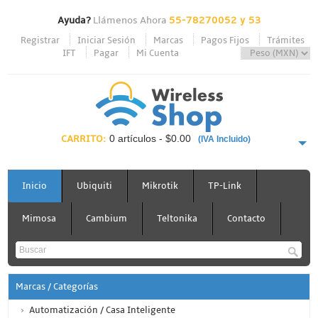
Ayuda?
Llámenos Ahora
55-78270052 y 53
Registrar
Iniciar Sesión
Marcas
Pagos Fijos
Trámites
IFT
Pagar
Mi Cuenta
CARRITO:
0 artículos - $0.00
(IVA Incluido)
PAGAR AHORA
Inicio
Ubiquiti
Mikrotik
TP-Link
Mimosa
Cambium
Teltonika
Contacto
Marcas / Categorías
Automatización / Casa Inteligente