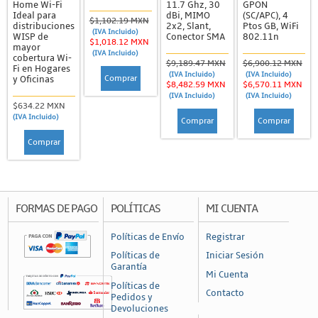
Home Wi-Fi
11.7 Ghz, 30
GPON
Accesorios y Antenas
Ideal para
dBi, MIMO
(SC/APC), 4
$1,102.19 MXN
distribuciones
2x2, Slant,
Ptos GB, WiFi
(IVA Incluido)
Backhaul
WISP de
Conector SMA
802.11n
$1,018.12 MXN
mayor
(IVA Incluido)
PTMP
cobertura Wi-
$9,189.47 MXN
$6,900.12 MXN
Fi en Hogares
(IVA Incluido)
(IVA Incluido)
Comprar
y Oficinas
Radiocomunicación
$8,482.59 MXN
$6,570.11 MXN
(IVA Incluido)
(IVA Incluido)
Radios Intrínsecamente Seguros
$634.22 MXN
(IVA Incluido)
Comprar
Comprar
Radios Móviles
Comprar
Radios Portátiles
Radios UHF (378-512, 764-870 Mhz)
Radios VHF (49-108, 169-216 MHz)
FORMAS DE PAGO
POLÍTICAS
MI CUENTA
Redes
Políticas de Envío
Registrar
Networking
Políticas de
Iniciar Sesión
Garantía
Covertidores de Medios
Mi Cuenta
Políticas de
Firewalls y Gateways
Contacto
Pedidos y
Devoluciones
Inyectores PoE