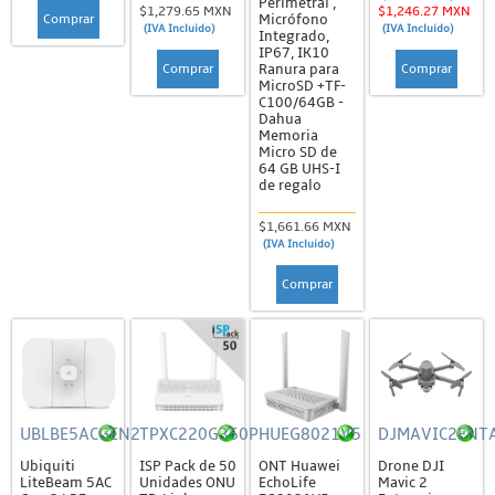
Perimetral ,
Chapas Magnéticas
$1,279.65 MXN
$1,246.27 MXN
Comprar
Micrófono
(IVA Incluido)
(IVA Incluido)
Integrado,
Controladores de Acceso y Lectores Biométricos
IP67, IK10
Comprar
Comprar
Ranura para
Enroladoras, Lectoras y Tarjetas
MicroSD +TF-
C100/64GB -
MIFARE
Dahua
Memoria
NFC
Micro SD de
64 GB UHS-I
de regalo
Otros
RFID
$1,661.66 MXN
(IVA Incluido)
Sistemas de Alarma
Comprar
Accesorios
Estrobos
Gabinetes
Kits de Alarma
UBLBE5ACGEN2
TPXC220G350P
HUEG8021V5
DJMAVIC2ENT
Paneles
Ubiquiti
ISP Pack de 50
ONT Huawei
Drone DJI
Sensores
LiteBeam 5AC
Unidades ONU
EchoLife
Mavic 2