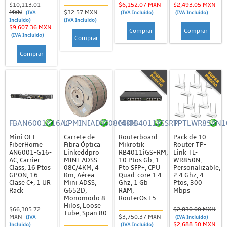
$10,113.01
$6,152.07 MXN
$2,493.05 MXN
Kits de Pararrayos
$32.57 MXN
MXN
(IVA
(IVA Incluido)
(IVA Incluido)
(IVA Incluido)
Incluido)
Kits de Tierra Física
$9,607.36 MXN
Comprar
Comprar
(IVA Incluido)
Comprar
Otros Accesorios
Comprar
Puntas de Pararrayos y Varillas
Torres, Mástiles y Accesorios
Componentes de Torre Arriostrada
Anclas, Retenida y Bridas
FBAN6001G16AC
LPMINIADSS08C4KM
MKRB4011IGSRM
TPTLWR850N1
Bases, Copetes y Brazos
Mini OLT
Carrete de
Routerboard
Pack de 10
Tensores y Otros Herrajes
FiberHome
Fibra Óptica
Mikrotik
Router TP-
AN6001-G16-
Linkeddpro
RB4011iGS+RM,
Link TL-
Tramos de Torre
AC, Carrier
MINI-ADSS-
10 Ptos Gb, 1
WR850N,
Class, 16 Ptos
08C/4KM, 4
Pto SFP+, CPU
Personalizable,
Herramientas
GPON, 16
Km, Aérea
Quad-core 1.4
2.4 Ghz, 4
Clase C+, 1 UR
Mini ADSS,
Ghz, 1 Gb
Ptos, 300
Kits de Torres y Mástiles
Rack
G652D,
RAM,
Mbps
Monomodo 8
RouterOs L5
Hilos, Loose
Lámparas de Obstrucción
$66,305.72
$2,830.00 MXN
Tube, Span 80
MXN
$3,750.37 MXN
(IVA
(IVA Incluido)
Mástiles y Accesorios
$2,688.50 MXN
Incluido)
(IVA Incluido)