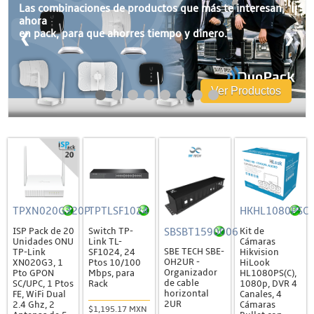
Accesorios
Las combinaciones de productos que más te interesan,
ahora
Cajas de Distribución
en pack, para que ahorres tiempo y dinero.
❮
❯
Canaleta
Charofil
Ver Productos
Conduit
Ducto de PVC
Conectores
Conectores Coaxiales
Conectores de RF
Conectores RJ45 / RJ11
TPXN020G320P
TPTLSF1024
HKHL1080PSC
SBSBT1590006
ISP Pack de 20
Switch TP-
Kit de
Otros Conectores y Accesorios
Unidades ONU
Link TL-
Cámaras
SBE TECH SBE-
TP-Link
SF1024, 24
Hikvision
Convertidores y Adaptadores
OH2UR -
XN020G3, 1
Ptos 10/100
HiLook
Organizador
Pto GPON
Mbps, para
HL1080PS(C),
Fibra Óptica
de cable
SC/UPC, 1 Ptos
Rack
1080p, DVR 4
horizontal
FE, WiFi Dual
Canales, 4
Accesorios
2UR
2.4 Ghz, 2
Cámaras
$1,195.17 MXN