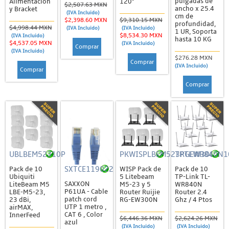
pulgadas de
Alimentación
120°
$2,507.63 MXN
ancho x 25.4
y Bracket
(IVA Incluido)
Barras de Contactos (PDU)
cm de
$2,398.60 MXN
$9,310.15 MXN
profundidad,
$4,998.44 MXN
(IVA Incluido)
(IVA Incluido)
1 UR, Soporta
Charolas
$8,534.30 MXN
(IVA Incluido)
hasta 10 KG
$4,537.05 MXN
(IVA Incluido)
Comprar
Gabinetes
(IVA Incluido)
$276.28 MXN
Comprar
Montajes, Brackes y Accesorios
(IVA Incluido)
Comprar
Organizadores
Comprar
Otros Accesorios
Paneles de Parcheo
Racks
Registros
UBLBEM52310P
PKWISPLBEM523RGEW300N
TPTLWR840N1
Ventiladores y AC
SXTCE119022
Pack de 10
WISP Pack de
Pack de 10
Ubiquiti
5 Litebeam
TP-Link TL-
Tapas y Jacks
SAXXON
LiteBeam M5
M5-23 y 5
WR840N
P61UA - Cable
LBE-M5-23,
Router Ruijie
Router 2.4
patch cord
23 dBi,
RG-EW300N
Ghz / 4 Ptos
Tierras Físicas y Pararrayos
UTP 1 metro ,
airMAX,
CAT 6 , Color
InnerFeed
Barras de Unión, Conectores y Electrodos
$6,446.36 MXN
$2,624.26 MXN
azul
(IVA Incluido)
(IVA Incluido)