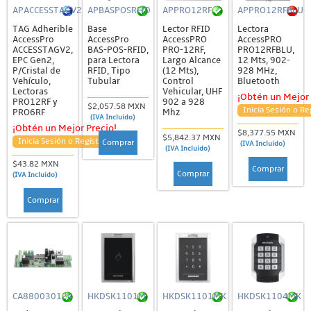
APACCESSTAGV2
APBASPOSRFID
APPRO12RF
APPRO12RFBLU
TAG Adherible
Base
Lector RFID
Lectora
AccessPro
AccessPro
AccessPRO
AccessPRO
ACCESSTAGV2,
BAS-POS-RFID,
PRO-12RF,
PRO12RFBLU,
EPC Gen2,
para Lectora
Largo Alcance
12 Mts, 902-
P/Cristal de
RFID, Tipo
(12 Mts),
928 MHz,
Vehículo,
Tubular
Control
Bluetooth
Lectoras
Vehicular, UHF
¡Obtén un Mejor 
PRO12RF y
902 a 928
$2,057.58 MXN
Inicia Sesión o Re
PRO6RF
Mhz
(IVA Incluido)
¡Obtén un Mejor Precio!
$8,377.55 MXN
$5,842.37 MXN
Inicia Sesión o Regístrate
Comprar
(IVA Incluido)
(IVA Incluido)
$43.82 MXN
Comprar
Comprar
(IVA Incluido)
Comprar
CA880030124
HKDSK1101M
HKDSK1101MK
HKDSK1104MK