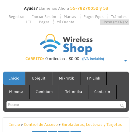
Ayuda?
Llámenos Ahora
55-78270052 y 53
Registrar
Iniciar Sesión
Marcas
Pagos Fijos
Trámites
IFT
Pagar
Mi Cuenta
CARRITO:
0 artículos - $0.00
(IVA Incluido)
PAGAR AHORA
Inicio
Ubiquiti
Mikrotik
TP-Link
Mimosa
Cambium
Teltonika
Contacto
Inicio
>
Control de Acceso
>
Enroladoras, Lectoras y Tarjetas