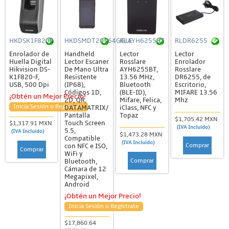
HKDSK1F820F
HKDSMDT20164GGLE
RLAYH6255BT
RLDR6255
Enrolador de
Handheld
Lector
Lector
Huella Digital
Lector Escaner
Rosslare
Enrolador
Hikvision DS-
De Mano Ultra
AYH6255BT,
Rosslare
K1F820-F,
Resistente
13.56 MHz,
DR6255, de
USB, 500 Dpi
(IP68),
Bluetooth
Escritorio,
Códigos 1D,
(BLE-ID),
MIFARE 13.56
¡Obtén un Mejor Precio!
2D, QR,
Mifare, Felica,
Mhz
Inicia Sesión o Regístrate
DATAMATRIX/
iClass, NFC y
Pantalla
Topaz
$1,705.42 MXN
Touch Screen
$1,317.91 MXN
(IVA Incluido)
5.5,
(IVA Incluido)
$1,473.28 MXN
Compatible
(IVA Incluido)
Comprar
con NFC e ISO,
Comprar
WiFi y
Comprar
Bluetooth,
Cámara de 12
Megapixel,
Android
¡Obtén un Mejor Precio!
Inicia Sesión o Regístrate
$17,860.64