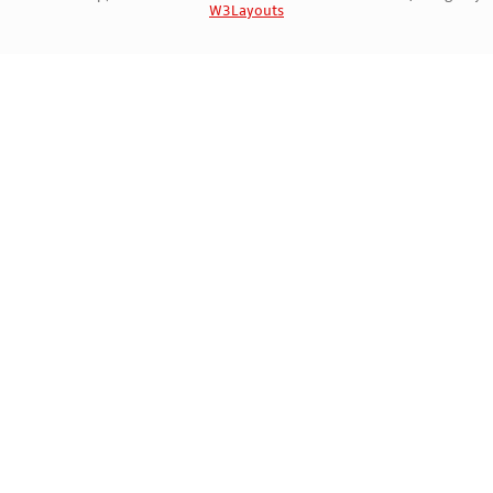
W3Layouts
Marca Registrada | 757137647