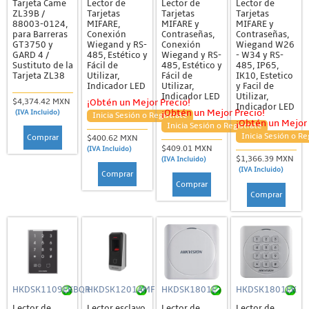
Tarjeta Came
Lector de
Lector de
Lector de
ZL39B /
Tarjetas
Tarjetas
Tarjetas
88003-0124,
MIFARE,
MIFARE y
MIFARE y
para Barreras
Conexión
Contraseñas,
Contraseñas,
GT3750 y
Wiegand y RS-
Conexión
Wiegand W26
GARD 4 /
485, Estético y
Wiegand y RS-
- W34 y RS-
Sustituto de la
Fácil de
485, Estético y
485, IP65,
Tarjeta ZL38
Utilizar,
Fácil de
IK10, Estetico
Indicador LED
Utilizar,
y Facil de
Indicador LED
Utilizar,
$4,374.42 MXN
¡Obtén un Mejor Precio!
Indicador LED
¡Obtén un Mejor Precio!
(IVA Incluido)
Inicia Sesión o Regístrate
¡Obtén un Mejor 
Inicia Sesión o Regístrate
Inicia Sesión o Re
Comprar
$400.62 MXN
$409.01 MXN
(IVA Incluido)
$1,366.39 MXN
(IVA Incluido)
(IVA Incluido)
Comprar
Comprar
Comprar
HKDSK1109EKBQR
HKDSK1201AMF
HKDSK1801E
HKDSK1801EK
Lector de
Lector esclavo
Lector de
Lector de