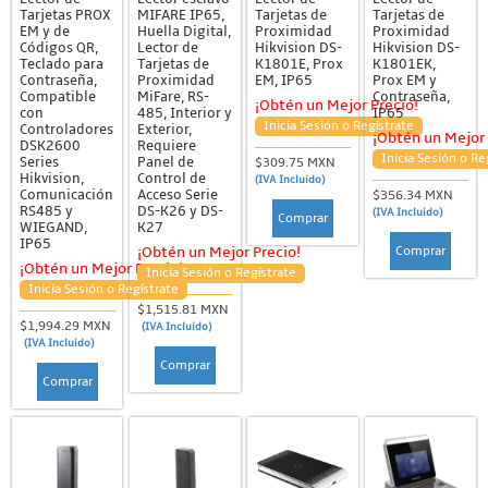
Tarjetas PROX
MIFARE IP65,
Tarjetas de
Tarjetas de
EM y de
Huella Digital,
Proximidad
Proximidad
Códigos QR,
Lector de
Hikvision DS-
Hikvision DS-
Teclado para
Tarjetas de
K1801E, Prox
K1801EK,
Contraseña,
Proximidad
EM, IP65
Prox EM y
Compatible
MiFare, RS-
Contraseña,
¡Obtén un Mejor Precio!
con
485, Interior y
IP65
Inicia Sesión o Regístrate
Controladores
Exterior,
¡Obtén un Mejor 
DSK2600
Requiere
Inicia Sesión o Re
Series
Panel de
$309.75 MXN
Hikvision,
Control de
(IVA Incluido)
Comunicación
Acceso Serie
$356.34 MXN
RS485 y
DS-K26 y DS-
(IVA Incluido)
Comprar
WIEGAND,
K27
IP65
Comprar
¡Obtén un Mejor Precio!
¡Obtén un Mejor Precio!
Inicia Sesión o Regístrate
Inicia Sesión o Regístrate
$1,515.81 MXN
$1,994.29 MXN
(IVA Incluido)
(IVA Incluido)
Comprar
Comprar