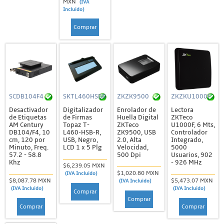
MXN
(IVA
Incluido)
Comprar
SCDB104F4
SKTL460HSBR
ZKZK9500
ZKZKU1000F
Desactivador
Digitalizador
Enrolador de
Lectora
de Etiquetas
de Firmas
Huella Digital
ZKTeco
AM Century
Topaz T-
ZKTeco
U1000F, 6 Mts,
DB104/F4, 10
L460-HSB-R,
ZK9500, USB
Controlador
cm, 120 por
USB, Negro,
2.0, Alta
Integrado,
Minuto, Freq.
LCD 1 x 5 Plg
Velocidad,
5000
57.2 - 58.8
500 Dpi
Usuarios, 902
Khz
- 926 MHz
$6,239.05 MXN
$1,020.80 MXN
(IVA Incluido)
$8,087.78 MXN
$5,473.07 MXN
(IVA Incluido)
(IVA Incluido)
(IVA Incluido)
Comprar
Comprar
Comprar
Comprar