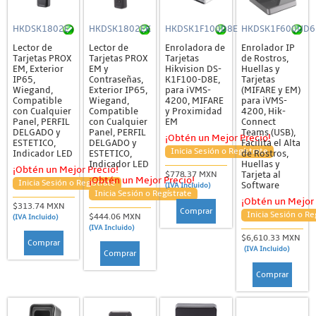
HKDSK1802E
HKDSK1802EK
HKDSK1F100D8E
HKDSK1F600UD6
Lector de
Lector de
Enroladora de
Enrolador IP
Tarjetas PROX
Tarjetas PROX
Tarjetas
de Rostros,
EM, Exterior
EM y
Hikvision DS-
Huellas y
IP65,
Contraseñas,
K1F100-D8E,
Tarjetas
Wiegand,
Exterior IP65,
para iVMS-
(MIFARE y EM)
Compatible
Wiegand,
4200, MIFARE
para iVMS-
con Cualquier
Compatible
y Proximidad
4200, Hik-
Panel, PERFIL
con Cualquier
EM
Connect
DELGADO y
Panel, PERFIL
Teams (USB),
¡Obtén un Mejor Precio!
ESTETICO,
DELGADO y
Facilita el Alta
Inicia Sesión o Regístrate
Indicador LED
ESTETICO,
de Rostros,
Indicador LED
Huellas y
¡Obtén un Mejor Precio!
Tarjeta al
$778.37 MXN
¡Obtén un Mejor Precio!
Inicia Sesión o Regístrate
Software
(IVA Incluido)
Inicia Sesión o Regístrate
¡Obtén un Mejor 
$313.74 MXN
Comprar
Inicia Sesión o Re
$444.06 MXN
(IVA Incluido)
(IVA Incluido)
$6,610.33 MXN
Comprar
(IVA Incluido)
Comprar
Comprar