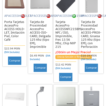
APACCESSHOLDLET
APACCESSISOCARD
APACCESSNFC215BM
APACCESSPROXC
Porta Tarjetas
Tarjeta de
Tarjeta
Tarjeta de
AccessPro
Proximidad
AccessPro
Proximidad
ACCESS-HOLD-
AccessPro
ACCESSNFC215BM,
AccessPro
LET, Imitación
ACCESS-ISO-
NFC / ISO,
ACCESS-PROX-
Piel, Color
CARD, Delgada
Imprimible,
CARD, Gruesa
Café
125 Khz (tipo
Frec 13.56
125 Khz (tipo
EM),
Mhz, Chip NXP
EM), con
Imprimible
215
Perforación
$22.94 MXN
¡Obtén un Mejor Precio!
(IVA Incluido)
$6.49 MXN
$10.19 MXN
(IVA
Inicia Sesión o Regístrate
Incluido)
(IVA Incluido)
Comprar
$12.42 MXN
Comprar
Comprar
(IVA Incluido)
Comprar