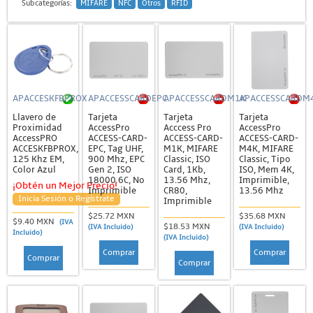
Subcategorías:
MIFARE
NFC
Otros
RFID
APACCESKFBPROX
APACCESSCARDEPC
APACCESSCARDM1K
APACCESSCARDM
Llavero de
Tarjeta
Tarjeta
Tarjeta
Proximidad
AccessPro
Acccess Pro
AccessPro
AccessPRO
ACCESS-CARD-
ACCESS-CARD-
ACCESS-CARD-
ACCESKFBPROX,
EPC, Tag UHF,
M1K, MIFARE
M4K, MIFARE
125 Khz EM,
900 Mhz, EPC
Classic, ISO
Classic, Tipo
Color Azul
Gen 2, ISO
Card, 1Kb,
ISO, Mem 4K,
18000 6C, No
13.56 Mhz,
Imprimible,
¡Obtén un Mejor Precio!
Imprimible
CR80,
13.56 Mhz
Inicia Sesión o Regístrate
Imprimible
$25.72 MXN
$35.68 MXN
$9.40 MXN
(IVA
$18.53 MXN
(IVA Incluido)
(IVA Incluido)
Incluido)
(IVA Incluido)
Comprar
Comprar
Comprar
Comprar