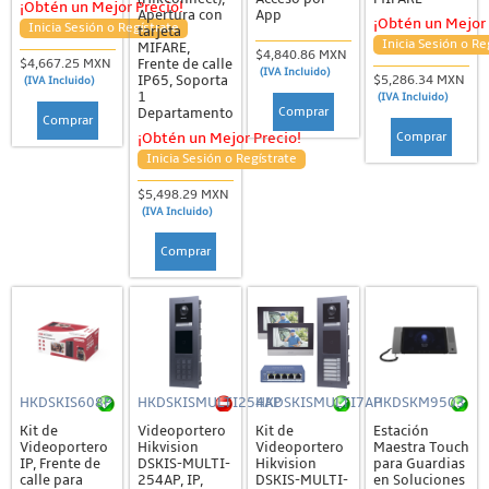
¡Obtén un Mejor Precio!
Apertura con
App
¡Obtén un Mejor 
Inicia Sesión o Regístrate
tarjeta
Inicia Sesión o Re
MIFARE,
$4,840.86 MXN
Frente de calle
$4,667.25 MXN
(IVA Incluido)
IP65, Soporta
$5,286.34 MXN
(IVA Incluido)
1
(IVA Incluido)
Comprar
Departamento
Comprar
Comprar
¡Obtén un Mejor Precio!
Inicia Sesión o Regístrate
$5,498.29 MXN
(IVA Incluido)
Comprar
HKDSKIS608P
HKDSKISMULTI254AP
HKDSKISMULTI7AP
HKDSKM9503
Kit de
Videoportero
Kit de
Estación
Videoportero
Hikvision
Videoportero
Maestra Touch
IP, Frente de
DSKIS-MULTI-
Hikvision
para Guardias
calle para
254AP, IP,
DSKIS-MULTI-
en Soluciones