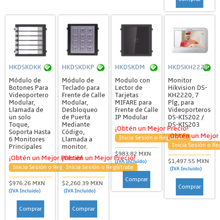
HKDSKDKK
HKDSKDKP
HKDSKDM
HKDSKH2220
Módulo de
Módulo de
Modulo con
Monitor
Botones Para
Teclado para
Lector de
Hikvision DS-
Videoportero
Frente de Calle
Tarjetas
KH2220, 7
Modular,
Modular,
MIFARE para
Plg, para
Llamada de
Desbloqueo
Frente de Calle
Videoporteros
un solo
de Puerta
IP Modular
DS-KIS202 /
Toque,
Mediante
DS-KIS203
¡Obtén un Mejor Precio!
Soporta Hasta
Código,
¡Obtén un Mejor 
Inicia Sesión o Regístrate
6 Monitores
Llamada a
Inicia Sesión o Re
Principales
monitor.
$983.82 MXN
¡Obtén un Mejor Precio!
¡Obtén un Mejor Precio!
$1,497.55 MXN
(IVA Incluido)
Inicia Sesión o Regístrate
Inicia Sesión o Regístrate
(IVA Incluido)
Comprar
$976.26 MXN
$2,260.39 MXN
Comprar
(IVA Incluido)
(IVA Incluido)
Comprar
Comprar