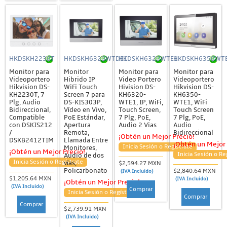
HKDSKH2230T
HKDSKH6320WTDE1
HKDSKH6320WTE1
HKDSKH6350WT
Monitor para
Monitor
Monitor para
Monitor para
Videoportero
Hibrido IP
Video Portero
Videoportero
Hikvision DS-
WiFi Touch
Hivision DS-
Hikvision DS-
KH2230T, 7
Screen 7 para
KH6320-
KH6350-
Plg, Audio
DS-KIS303P,
WTE1, IP, WiFi,
WTE1, WiFi
Bidireccional,
Vídeo en Vivo,
Touch Screen,
Touch Screen
Compatible
PoE Estándar,
7 Plg, PoE,
7 Plg, PoE,
con DSKIS212
Apertura
Audio 2 Vias
Audio
/
Remota,
Bidireccional
¡Obtén un Mejor Precio!
DSKB2412TIM
Llamada Entre
¡Obtén un Mejor 
Inicia Sesión o Regístrate
Monitores,
¡Obtén un Mejor Precio!
Inicia Sesión o Re
Audio de dos
Inicia Sesión o Regístrate
vías,
$2,594.27 MXN
Policarbonato
$2,840.64 MXN
(IVA Incluido)
$1,205.64 MXN
(IVA Incluido)
¡Obtén un Mejor Precio!
(IVA Incluido)
Comprar
Inicia Sesión o Regístrate
Comprar
Comprar
$2,739.91 MXN
(IVA Incluido)