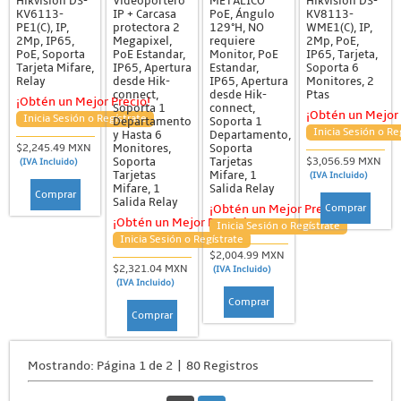
Hikvision DS-
Videoportero
METALICO
Hikvision DS-
KV6113-
IP + Carcasa
PoE, Ángulo
KV8113-
PE1(C), IP,
protectora 2
129°H, NO
WME1(C), IP,
2Mp, IP65,
Megapixel,
requiere
2Mp, PoE,
PoE, Soporta
PoE Estandar,
Monitor, PoE
IP65, Tarjeta,
Tarjeta Mifare,
IP65, Apertura
Estandar,
Soporta 6
Relay
desde Hik-
IP65, Apertura
Monitores, 2
connect,
desde Hik-
Ptas
¡Obtén un Mejor Precio!
Soporta 1
connect,
¡Obtén un Mejor 
Inicia Sesión o Regístrate
Departamento
Soporta 1
Inicia Sesión o Re
y Hasta 6
Departamento,
Monitores,
Soporta
$2,245.49 MXN
Soporta
Tarjetas
$3,056.59 MXN
(IVA Incluido)
Tarjetas
Mifare, 1
(IVA Incluido)
Mifare, 1
Salida Relay
Comprar
Salida Relay
Comprar
¡Obtén un Mejor Precio!
¡Obtén un Mejor Precio!
Inicia Sesión o Regístrate
Inicia Sesión o Regístrate
$2,004.99 MXN
$2,321.04 MXN
(IVA Incluido)
(IVA Incluido)
Comprar
Comprar
Mostrando: Página 1 de 2 | 80 Registros