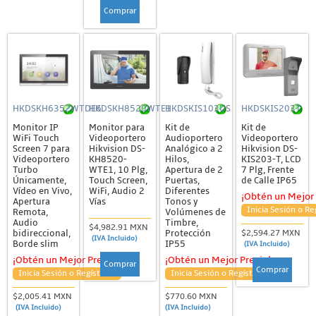
Comprar
HKDSKH6352WTDE6
HKDSKH8520WTE1
HKDSKIS103US
HKDSKIS203T
Monitor IP
Monitor para
Kit de
Kit de
WiFi Touch
Videoportero
Audioportero
Videoportero
Screen 7 para
Hikvision DS-
Analógico a 2
Hikvision DS-
Videoportero
KH8520-
Hilos,
KIS203-T, LCD
Turbo
WTE1, 10 Plg,
Apertura de 2
7 Plg, Frente
Únicamente,
Touch Screen,
Puertas,
de Calle IP65
Vídeo en Vivo,
WiFi, Audio 2
Diferentes
¡Obtén un Mejor 
Apertura
Vías
Tonos y
Inicia Sesión o Re
Remota,
Volúmenes de
Audio
Timbre,
$4,982.91 MXN
bidireccional,
Protección
$2,594.27 MXN
(IVA Incluido)
Borde slim
IP55
(IVA Incluido)
¡Obtén un Mejor Precio!
¡Obtén un Mejor Precio!
Comprar
Comprar
Inicia Sesión o Regístrate
Inicia Sesión o Regístrate
$2,005.41 MXN
$770.60 MXN
(IVA Incluido)
(IVA Incluido)