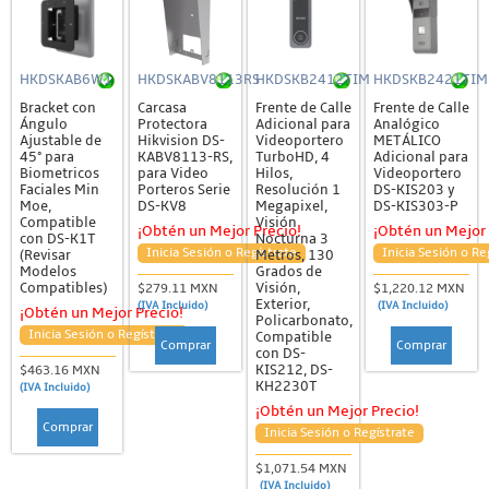
HKDSKAB6W1
HKDSKABV8113RS
HKDSKB2412TIM
HKDSKB2421TIM
Bracket con
Carcasa
Frente de Calle
Frente de Calle
Ángulo
Protectora
Adicional para
Analógico
Ajustable de
Hikvision DS-
Videoportero
METÁLICO
45° para
KABV8113-RS,
TurboHD, 4
Adicional para
Biometricos
para Video
Hilos,
Videoportero
Faciales Min
Porteros Serie
Resolución 1
DS-KIS203 y
Moe,
DS-KV8
Megapixel,
DS-KIS303-P
Compatible
Visión
¡Obtén un Mejor Precio!
¡Obtén un Mejor 
con DS-K1T
Nocturna 3
Inicia Sesión o Regístrate
Inicia Sesión o Re
(Revisar
Metros, 130
Modelos
Grados de
Compatibles)
Visión,
$279.11 MXN
$1,220.12 MXN
Exterior,
(IVA Incluido)
(IVA Incluido)
¡Obtén un Mejor Precio!
Policarbonato,
Inicia Sesión o Regístrate
Compatible
Comprar
Comprar
con DS-
KIS212, DS-
$463.16 MXN
KH2230T
(IVA Incluido)
¡Obtén un Mejor Precio!
Comprar
Inicia Sesión o Regístrate
$1,071.54 MXN
(IVA Incluido)