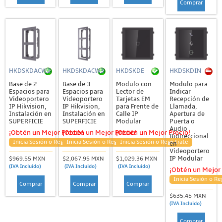
Comprar
HKDSKDACW2
HKDSKDACW3
HKDSKDE
HKDSKDIN
Base de 2
Base de 3
Modulo con
Modulo para
Espacios para
Espacios para
Lector de
Indicar
Videoportero
Videoportero
Tarjetas EM
Recepción de
IP Hikvision,
IP Hikvision,
para Frente de
Llamada,
Instalación en
Instalación en
Calle IP
Apertura de
SUPERFICIE
SUPERFICIE
Modular
Puerta o
Audio
¡Obtén un Mejor Precio!
¡Obtén un Mejor Precio!
¡Obtén un Mejor Precio!
Bidireccional
Inicia Sesión o Regístrate
Inicia Sesión o Regístrate
Inicia Sesión o Regístrate
en
Videoportero
IP Modular
$969.55 MXN
$2,067.95 MXN
$1,029.36 MXN
(IVA Incluido)
(IVA Incluido)
(IVA Incluido)
¡Obtén un Mejor 
Inicia Sesión o Re
Comprar
Comprar
Comprar
$635.45 MXN
(IVA Incluido)
Comprar