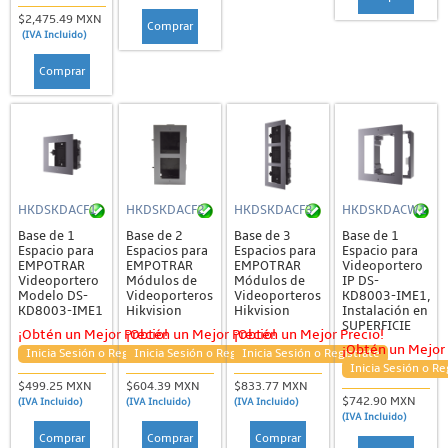
$2,475.49 MXN
Comprar
(IVA Incluido)
Comprar
HKDSKDACF1
HKDSKDACF2
HKDSKDACF3
HKDSKDACW1
Base de 1
Base de 2
Base de 3
Base de 1
Espacio para
Espacios para
Espacios para
Espacio para
EMPOTRAR
EMPOTRAR
EMPOTRAR
Videoportero
Videoportero
Módulos de
Módulos de
IP DS-
Modelo DS-
Videoporteros
Videoporteros
KD8003-IME1,
KD8003-IME1
Hikvision
Hikvision
Instalación en
SUPERFICIE
¡Obtén un Mejor Precio!
¡Obtén un Mejor Precio!
¡Obtén un Mejor Precio!
¡Obtén un Mejor 
Inicia Sesión o Regístrate
Inicia Sesión o Regístrate
Inicia Sesión o Regístrate
Inicia Sesión o Re
$499.25 MXN
$604.39 MXN
$833.77 MXN
$742.90 MXN
(IVA Incluido)
(IVA Incluido)
(IVA Incluido)
(IVA Incluido)
Comprar
Comprar
Comprar