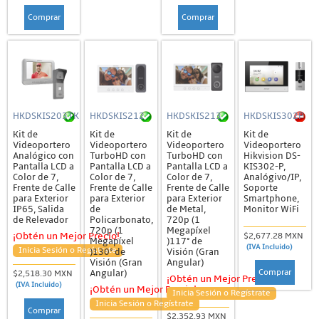
Comprar
Comprar
HKDSKIS203TK
HKDSKIS212
HKDSKIS213
HKDSKIS302P
Kit de
Kit de
Kit de
Kit de
Videoportero
Videoportero
Videoportero
Videoportero
Analógico con
TurboHD con
TurboHD con
Hikvision DS-
Pantalla LCD a
Pantalla LCD a
Pantalla LCD a
KIS302-P,
Color de 7,
Color de 7,
Color de 7,
Analógivo/IP,
Frente de Calle
Frente de Calle
Frente de Calle
Soporte
para Exterior
para Exterior
para Exterior
Smartphone,
IP65, Salida
de
de Metal,
Monitor WiFi
de Relevador
Policarbonato,
720p (1
720p (1
Megapíxel
$2,677.28 MXN
¡Obtén un Mejor Precio!
Megapíxel
)117° de
(IVA Incluido)
Inicia Sesión o Regístrate
)130° de
Visión (Gran
Visión (Gran
Angular)
Comprar
Angular)
$2,518.30 MXN
¡Obtén un Mejor Precio!
(IVA Incluido)
¡Obtén un Mejor Precio!
Inicia Sesión o Regístrate
Inicia Sesión o Regístrate
Comprar
$2,352.93 MXN