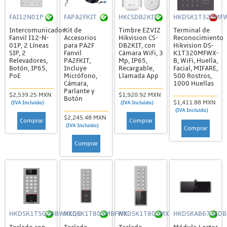
FAI12N01P
FAPA2FKIT
HKCSDB2KIT
HKDSK1T320MF
Intercomunicador
Kit de
Timbre EZVIZ
Terminal de
Fanvil I12-N-
Accesorios
Hikvision CS-
Reconocimiento
01P, 2 Líneas
para PA2F
DB2KIT, con
Hikvision DS-
SIP, 2
Fanvil
Cámara WiFi, 3
K1T320MFWX-
Relevadores,
PA2FKIT,
Mp, IP65,
B, WiFi, Huella,
Botón, IP65,
Incluye
Recargable,
Facial, MIFARE,
PoE
Micrófono,
Llamada App
500 Rostros,
Cámara,
1000 Huellas
Parlante y
$2,539.25 MXN
$1,920.92 MXN
Botón
$1,411.88 MXN
(IVA Incluido)
(IVA Incluido)
(IVA Incluido)
$2,245.48 MXN
Comprar
Comprar
(IVA Incluido)
Comprar
Comprar
HKDSK1T502DBWXCQR
HKDSK1T805MBFWX
HKDSK1T805MX
HKDSKAB673EDB