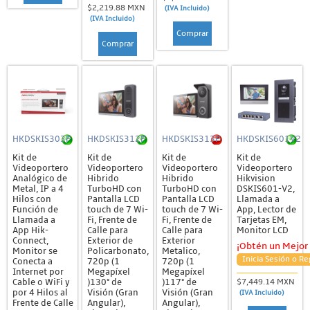
$2,219.88 MXN
(IVA Incluido)
(IVA Incluido)
Comprar
Comprar
HKDSKIS303P
HKDSKIS312P
HKDSKIS313P
HKDSKIS601V2
Kit de
Kit de
Kit de
Kit de
Videoportero
Videoportero
Videoportero
Videoportero
Analógico de
Hibrido
Hibrido
Hikvision
Metal, IP a 4
TurboHD con
TurboHD con
DSKIS601-V2,
Hilos con
Pantalla LCD
Pantalla LCD
Llamada a
Función de
touch de 7 Wi-
touch de 7 Wi-
App, Lector de
Llamada a
Fi, Frente de
Fi, Frente de
Tarjetas EM,
App Hik-
Calle para
Calle para
Monitor LCD
Connect,
Exterior de
Exterior
¡Obtén un Mejor 
Monitor se
Policarbonato,
Metalico,
Inicia Sesión o Re
Conecta a
720p (1
720p (1
Internet por
Megapíxel
Megapíxel
Cable o WiFi y
)130° de
)117° de
$7,449.14 MXN
por 4 Hilos al
Visión (Gran
Visión (Gran
(IVA Incluido)
Frente de Calle
Angular),
Angular),