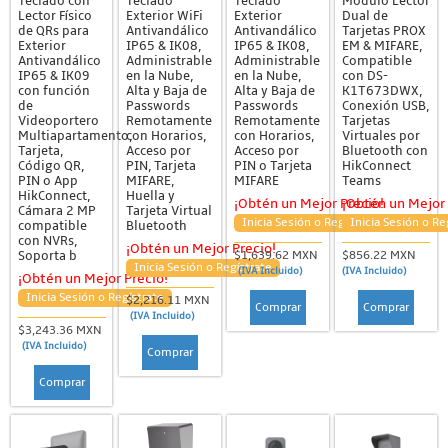
Teclado con
Teclado
Teclado
Módulo Lector
Lector Físico
Exterior WiFi
Exterior
Dual de
de QRs para
Antivandálico
Antivandálico
Tarjetas PROX
Exterior
IP65 & IK08,
IP65 & IK08,
EM & MIFARE,
Antivandálico
Administrable
Administrable
Compatible
IP65 & IK09
en la Nube,
en la Nube,
con DS-
con función
Alta y Baja de
Alta y Baja de
K1T673DWX,
de
Passwords
Passwords
Conexión USB,
Videoportero
Remotamente
Remotamente
Tarjetas
Multiapartamento,
con Horarios,
con Horarios,
Virtuales por
Tarjeta,
Acceso por
Acceso por
Bluetooth con
Código QR,
PIN, Tarjeta
PIN o Tarjeta
HikConnect
PIN o App
MIFARE,
MIFARE
Teams
HikConnect,
Huella y
¡Obtén un Mejor Precio!
¡Obtén un Mejor 
Cámara 2 MP
Tarjeta Virtual
Inicia Sesión o Regístrate
Inicia Sesión o Re
compatible
Bluetooth
con NVRs,
¡Obtén un Mejor Precio!
Soporta b
$1,639.62 MXN
$856.22 MXN
Inicia Sesión o Regístrate
(IVA Incluido)
(IVA Incluido)
¡Obtén un Mejor Precio!
Inicia Sesión o Regístrate
$2,216.11 MXN
Comprar
Comprar
(IVA Incluido)
$3,243.36 MXN
(IVA Incluido)
Comprar
Comprar