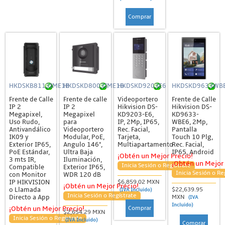
Comprar
HKDSKB8113IME1B
HKDSKD8003IME1B
HKDSKD9203E6
HKDSKD9633WB
Frente de Calle
Frente de calle
Videoportero
Frente de Calle
IP 2
IP 2
Hikvision DS-
Hikvision DS-
Megapixel,
Megapixel
KD9203-E6,
KD9633-
Uso Rudo,
para
IP, 2Mp, IP65,
WBE6, 2Mp,
Antivandálico
Videoportero
Rec. Facial,
Pantalla
IK09 y
Modular, PoE,
Tarjeta,
Touch 10 Plg,
Exterior IP65,
Angulo 146°,
Multiapartamento
Rec. Facial,
PoE Estándar,
Ultra Baja
IP65, Android
¡Obtén un Mejor Precio!
3 mts IR,
Iluminación,
¡Obtén un Mejor 
Inicia Sesión o Regístrate
Compatible
Exterior IP65,
Inicia Sesión o Re
con Monitor
WDR 120 dB
IP HIKVISION
$6,859.02 MXN
¡Obtén un Mejor Precio!
o Llamada
$22,639.95
(IVA Incluido)
Inicia Sesión o Regístrate
Directo a App
MXN
(IVA
Incluido)
Comprar
¡Obtén un Mejor Precio!
$2,654.29 MXN
Inicia Sesión o Regístrate
(IVA Incluido)
Comprar