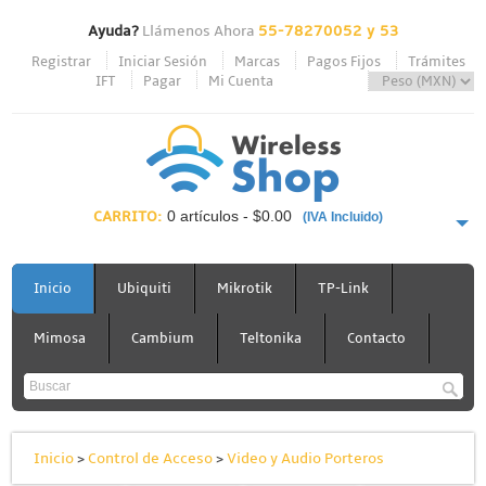
Ayuda?
Llámenos Ahora
55-78270052 y 53
Registrar
Iniciar Sesión
Marcas
Pagos Fijos
Trámites
IFT
Pagar
Mi Cuenta
CARRITO:
0 artículos - $0.00
(IVA Incluido)
PAGAR AHORA
Inicio
Ubiquiti
Mikrotik
TP-Link
Mimosa
Cambium
Teltonika
Contacto
Inicio
>
Control de Acceso
>
Video y Audio Porteros