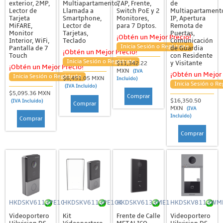
exterior, 2MP,
Multiapartamento,
7AP, Frente,
de
Lector de
Llamada a
Switch PoE y 2
Multiapartament
Tarjeta
Smartphone,
Monitores,
IP, Apertura
MiFARE,
Lector de
para 7 Dptos.
Remota de
Monitor
Tarjetas,
Puertas,
¡Obtén un Mejor Precio!
Interior, WiFi,
Teclado
Comunicación
Inicia Sesión o Regístrate
Pantalla de 7
de Guardia
¡Obtén un Mejor Precio!
Touch
con Residente
Inicia Sesión o Regístrate
y Visitante
$11,342.22
¡Obtén un Mejor Precio!
MXN
(IVA
¡Obtén un Mejor 
Inicia Sesión o Regístrate
$6,451.05 MXN
Incluido)
Inicia Sesión o Re
(IVA Incluido)
$5,095.36 MXN
Comprar
$16,350.50
(IVA Incluido)
Comprar
MXN
(IVA
Incluido)
Comprar
Comprar
HKDSKV6113PE1C
HKDSKV6113PE1CK
HKDSKV6133ME1
HKDSKV8113WM
Videoportero
Kit
Frente de Calle
Videoportero