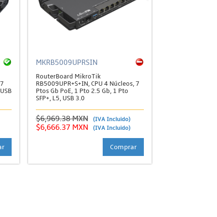
MKRB5009UPRSIN
RouterBoard MikroTik
 7
RB5009UPR+S+IN, CPU 4 Núcleos, 7
, USB
Ptos Gb PoE, 1 Pto 2.5 Gb, 1 Pto
SFP+, L5, USB 3.0
$6,969.38 MXN
(IVA Incluido)
$6,666.37 MXN
(IVA Incluido)
ar
Comprar