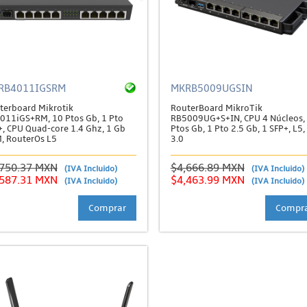
RB4011IGSRM
MKRB5009UGSIN
terboard Mikrotik
RouterBoard MikroTik
011iGS+RM, 10 Ptos Gb, 1 Pto
RB5009UG+S+IN, CPU 4 Núcleos,
+, CPU Quad-core 1.4 Ghz, 1 Gb
Ptos Gb, 1 Pto 2.5 Gb, 1 SFP+, L5
, RouterOs L5
3.0
,750.37 MXN
$4,666.89 MXN
(IVA Incluido)
(IVA Incluido)
,587.31 MXN
$4,463.99 MXN
(IVA Incluido)
(IVA Incluido)
Comprar
Compr