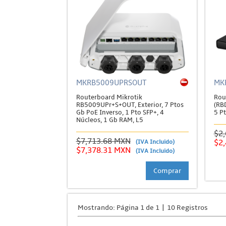
MKRB5009UPRSOUT
MK
Routerboard Mikrotik
Rou
RB5009UPr+S+OUT, Exterior, 7 Ptos
(RB
Gb PoE Inverso, 1 Pto SFP+, 4
5 P
Núcleos, 1 Gb RAM, L5
$2
$7,713.68 MXN
(IVA Incluido)
$2
$7,378.31 MXN
(IVA Incluido)
Comprar
Mostrando: Página 1 de 1 | 10 Registros