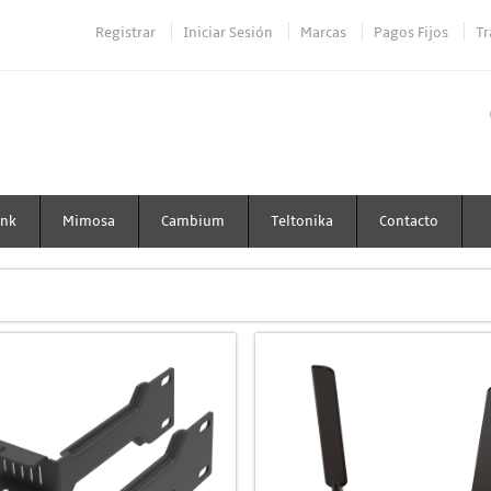
Registrar
Iniciar Sesión
Marcas
Pagos Fijos
Tr
ink
Mimosa
Cambium
Teltonika
Contacto