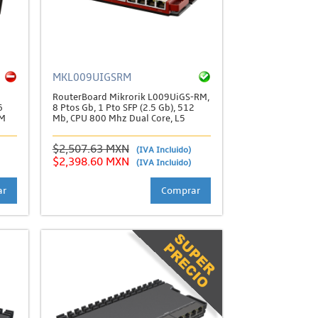
MKL009UIGSRM
RouterBoard Mikrorik L009UiGS-RM,
6
8 Ptos Gb, 1 Pto SFP (2.5 Gb), 512
AM
Mb, CPU 800 Mhz Dual Core, L5
$2,507.63 MXN
(IVA Incluido)
$2,398.60 MXN
(IVA Incluido)
ar
Comprar