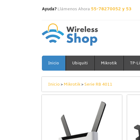
Ayuda?
Llámenos Ahora
55-78270052 y 53
Inicio
Ubiquiti
Mikrotik
TP-L
Inicio
>
Mikrotik
>
Serie RB 4011