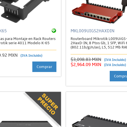
K65
MKL009UIGS2HAXDIN
jas para Montaje en Rack Routers
Routerboard Mikrotik L009UiGS-
rotik serie 4011 Modelo K-65
2HaxD-IN, 8 Ptos Gb, 1 SFP, WiFi 
(802.11b/g/n/ax), L5, 512 Mb R
9.92 MXN
(IVA Incluido)
$3,098.83 MXN
(IVA Incluido)
$2,964.09 MXN
(IVA Incluido)
Comprar
Compr