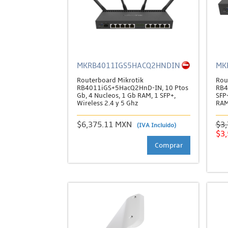
MKRB4011IGS5HACQ2HNDIN
MK
Routerboard Mikrotik
Rou
RB4011iGS+5HacQ2HnD-IN, 10 Ptos
RB4
Gb, 4 Nucleos, 1 Gb RAM, 1 SFP+,
SFP
Wireless 2.4 y 5 Ghz
RAM
$6,375.11 MXN
$3
(IVA Incluido)
$3
Comprar