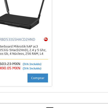
RBD53IG5HACD2HND
terboard Mikrotik hAP ac3
D53iG-5HacD2HnD), 2.4 y 5 Ghz,
tos Gb, 4 Núcleos, 256 RAM, L4
,603.23 MXN
(IVA Incluido)
,490.05 MXN
(IVA Incluido)
Comprar