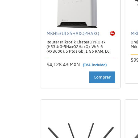
MKH53UIG5HAXQ2HAXQ
MK
Router Mikrotik Chateau PRO ax
Ore
(H53UiG-5HaxQ2HaxQ), WiFi 6
Mik
(AX3600), 5 Ptos Gb, 1 Gb RAM, L6
$9
$4,128.43 MXN
(IVA Incluido)
Comprar