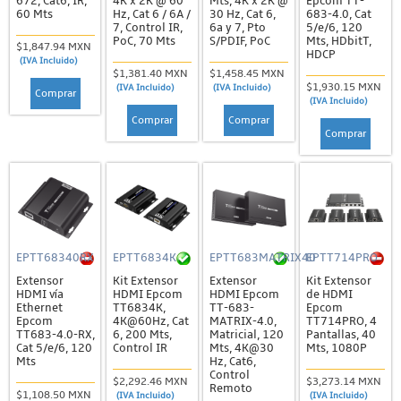
672, Cat6, IR,
4K x 2K @ 60
Mts, 4K x 2K @
Epcom TT-
60 Mts
Hz, Cat 6 / 6A /
30 Hz, Cat 6,
683-4.0, Cat
7, Control IR,
6a y 7, Pto
5/e/6, 120
PoC, 70 Mts
S/PDIF, PoC
Mts, HDbitT,
$1,847.94 MXN
HDCP
(IVA Incluido)
$1,381.40 MXN
$1,458.45 MXN
$1,930.15 MXN
(IVA Incluido)
(IVA Incluido)
Comprar
(IVA Incluido)
Comprar
Comprar
Comprar
EPTT68340RX
EPTT6834K
EPTT683MATRIX40
EPTT714PRO
Extensor
Kit Extensor
Extensor
Kit Extensor
HDMI vía
HDMI Epcom
HDMI Epcom
de HDMI
Ethernet
TT6834K,
TT-683-
Epcom
Epcom
4K@60Hz, Cat
MATRIX-4.0,
TT714PRO, 4
TT683-4.0-RX,
6, 200 Mts,
Matricial, 120
Pantallas, 40
Cat 5/e/6, 120
Control IR
Mts, 4K@30
Mts, 1080P
Mts
Hz, Cat6,
Control
$2,292.46 MXN
$3,273.14 MXN
Remoto
$1,108.50 MXN
(IVA Incluido)
(IVA Incluido)