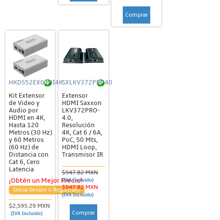
Comprar
HKDS52EX01HI4K
SXLKV372PRO40
Kit Extensor
Extensor
de Video y
HDMI Saxxon
Audio por
LKV372PRO-
HDMI en 4K,
4.0,
Hasta 120
Resolución
Metros (30 Hz)
4K, Cat 6 / 6A,
y 60 Metros
PoC, 50 Mts,
(60 Hz) de
HDMI Loop,
Distancia con
Transmisor IR
Cat 6, Cero
Latencia
$947.82 MXN
¡Obtén un Mejor Precio!
(IVA Incluido)
$947.82 MXN
Inicia Sesión o Regístrate
(IVA Incluido)
$2,595.29 MXN
Comprar
(IVA Incluido)