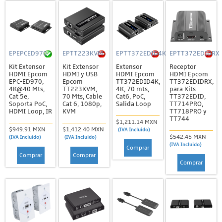
EPEPCED970
EPTT223KVM
EPTT372EDID4K
EPTT372EDIDRX
Kit Extensor
Kit Extensor
Extensor
Receptor
HDMI Epcom
HDMI y USB
HDMI Epcom
HDMI Epcom
EPC-ED970,
Epcom
TT372EDID4K,
TT372EDIDRX,
4K@40 Mts,
TT223KVM,
4K, 70 mts,
para Kits
Cat 5e,
70 Mts, Cable
Cat6, PoC,
TT372EDID,
Soporta PoC,
Cat 6, 1080p,
Salida Loop
TT714PRO,
HDMI Loop, IR
KVM
TT718PRO y
TT744
$1,211.14 MXN
$949.91 MXN
$1,412.40 MXN
(IVA Incluido)
$542.45 MXN
(IVA Incluido)
(IVA Incluido)
(IVA Incluido)
Comprar
Comprar
Comprar
Comprar