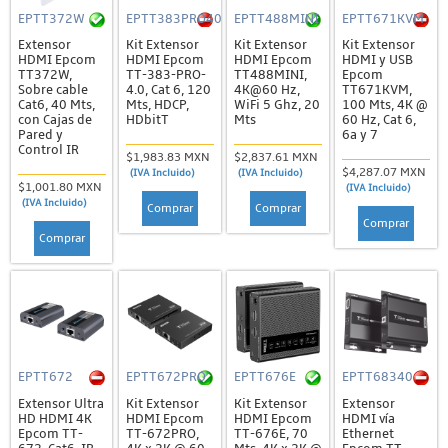
EPTT372W
EPTT383PRO40
EPTT488MINI
EPTT671KVM
Extensor
Kit Extensor
Kit Extensor
Kit Extensor
HDMI Epcom
HDMI Epcom
HDMI Epcom
HDMI y USB
TT372W,
TT-383-PRO-
TT488MINI,
Epcom
Sobre cable
4.0, Cat 6, 120
4K@60 Hz,
TT671KVM,
Cat6, 40 Mts,
Mts, HDCP,
WiFi 5 Ghz, 20
100 Mts, 4K @
con Cajas de
HDbitT
Mts
60 Hz, Cat 6,
Pared y
6a y 7
Control IR
$1,983.83 MXN
$2,837.61 MXN
$4,287.07 MXN
(IVA Incluido)
(IVA Incluido)
$1,001.80 MXN
(IVA Incluido)
(IVA Incluido)
Comprar
Comprar
Comprar
Comprar
EPTT672
EPTT672PRO
EPTT676E
EPTT68340
Extensor Ultra
Kit Extensor
Kit Extensor
Extensor
HD HDMI 4K
HDMI Epcom
HDMI Epcom
HDMI vía
Epcom TT-
TT-672PRO,
TT-676E, 70
Ethernet