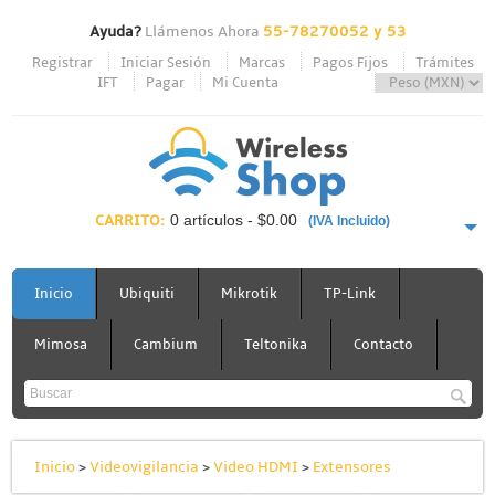
Ayuda?
Llámenos Ahora
55-78270052 y 53
Registrar
Iniciar Sesión
Marcas
Pagos Fijos
Trámites
IFT
Pagar
Mi Cuenta
CARRITO:
0 artículos - $0.00
(IVA Incluido)
PAGAR AHORA
Inicio
Ubiquiti
Mikrotik
TP-Link
Mimosa
Cambium
Teltonika
Contacto
Inicio
>
Videovigilancia
>
Video HDMI
>
Extensores