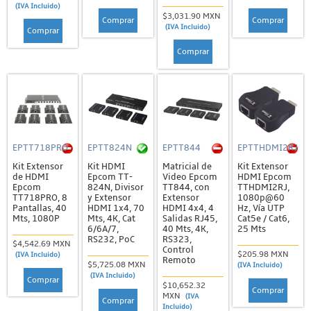
(IVA Incluido)
$3,031.90 MXN
Comprar
Comprar
(IVA Incluido)
Comprar
Comprar
EPTT718PRO
EPTT824N
EPTT844
EPTTHDMI2RJ
Kit Extensor
Kit HDMI
Matricial de
Kit Extensor
de HDMI
Epcom TT-
Video Epcom
HDMI Epcom
Epcom
824N, Divisor
TT844, con
TTHDMI2RJ,
TT718PRO, 8
y Extensor
Extensor
1080p@60
Pantallas, 40
HDMI 1x4, 70
HDMI 4x4, 4
Hz, Vía UTP
Mts, 1080P
Mts, 4K, Cat
Salidas RJ45,
Cat5e / Cat6,
6/6A/7,
40 Mts, 4K,
25 Mts
RS232, PoC
RS323,
$4,542.69 MXN
Control
$205.98 MXN
(IVA Incluido)
Remoto
$5,725.08 MXN
(IVA Incluido)
(IVA Incluido)
Comprar
$10,652.32
Comprar
MXN
(IVA
Comprar
Incluido)