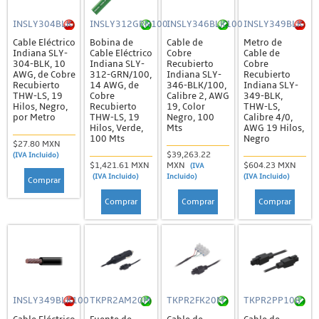
INSLY304BLK
INSLY312GRN100
INSLY346BLK100
INSLY349BLK
Cable Eléctrico
Bobina de
Cable de
Metro de
Indiana SLY-
Cable Eléctrico
Cobre
Cable de
304-BLK, 10
Indiana SLY-
Recubierto
Cobre
AWG, de Cobre
312-GRN/100,
Indiana SLY-
Recubierto
Recubierto
14 AWG, de
346-BLK/100,
Indiana SLY-
THW-LS, 19
Cobre
Calibre 2, AWG
349-BLK,
Hilos, Negro,
Recubierto
19, Color
THW-LS,
por Metro
THW-LS, 19
Negro, 100
Calibre 4/0,
Hilos, Verde,
Mts
AWG 19 Hilos,
100 Mts
Negro
$27.80 MXN
$39,263.22
(IVA Incluido)
$1,421.61 MXN
MXN
$604.23 MXN
(IVA
(IVA Incluido)
Incluido)
(IVA Incluido)
Comprar
Comprar
Comprar
Comprar
INSLY349BLK100
TKPR2AM20M
TKPR2FK20M
TKPR2PP10B