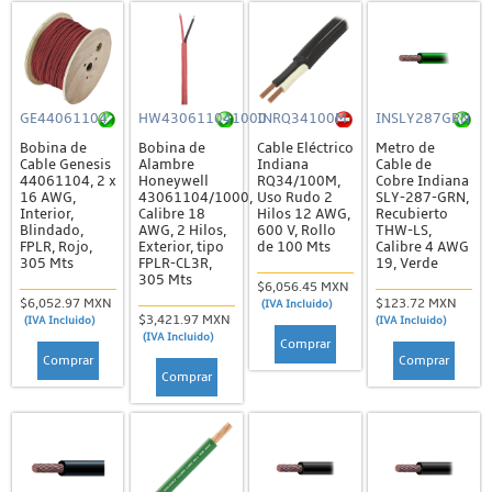
GE44061104
HW430611041000
INRQ34100M
INSLY287GRN
Bobina de
Bobina de
Cable Eléctrico
Metro de
Cable Genesis
Alambre
Indiana
Cable de
44061104, 2 x
Honeywell
RQ34/100M,
Cobre Indiana
16 AWG,
43061104/1000,
Uso Rudo 2
SLY-287-GRN,
Interior,
Calibre 18
Hilos 12 AWG,
Recubierto
Blindado,
AWG, 2 Hilos,
600 V, Rollo
THW-LS,
FPLR, Rojo,
Exterior, tipo
de 100 Mts
Calibre 4 AWG
305 Mts
FPLR-CL3R,
19, Verde
305 Mts
$6,056.45 MXN
$6,052.97 MXN
$123.72 MXN
(IVA Incluido)
$3,421.97 MXN
(IVA Incluido)
(IVA Incluido)
(IVA Incluido)
Comprar
Comprar
Comprar
Comprar