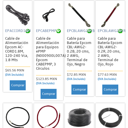
EPACCORD18M
EPCABEPMP
EPCBLAWG202B
EPCBLAWG202R
Cable de
Cable de
Cable para
Cable para
Alimentación
Alimentación
Batería Epcom
Batería Epcom
Epcom AC-
para Equipos
CBL-AWG2-
CBL-AWG2-
CORD1.8M,
ePMP
0.2B, 20 cms,
0.2R, 20 cms,
120-240 Vca,
(N000900L007A)
2 AWG,
2 AWG,
1.8 Mts
Epcom
Terminal de
Terminal de
CABEPMP, 3
Ojo, Negro
Ojo, Rojo
Círculos
$65.56 MXN
$72.85 MXN
$77.63 MXN
(IVA Incluido)
$123.85 MXN
(IVA Incluido)
(IVA Incluido)
(IVA Incluido)
Comprar
Comprar
Comprar
Comprar