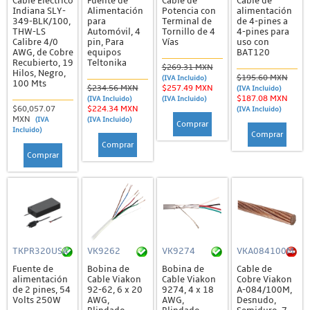
Cable Eléctrico
Fuente de
Cable de
Cable de
Indiana SLY-
Alimentación
Potencia con
alimentación
349-BLK/100,
para
Terminal de
de 4-pines a
THW-LS
Automóvil, 4
Tornillo de 4
4-pines para
Calibre 4/0
pin, Para
Vías
uso con
AWG, de Cobre
equipos
BAT120
Recubierto, 19
Teltonika
$269.31 MXN
Hilos, Negro,
$195.60 MXN
(IVA Incluido)
100 Mts
$234.56 MXN
$257.49 MXN
(IVA Incluido)
$187.08 MXN
(IVA Incluido)
(IVA Incluido)
$60,057.07
$224.34 MXN
(IVA Incluido)
MXN
(IVA
(IVA Incluido)
Comprar
Incluido)
Comprar
Comprar
Comprar
TKPR320USA
VK9262
VK9274
VKA084100M
Fuente de
Bobina de
Bobina de
Cable de
alimentación
Cable Viakon
Cable Viakon
Cobre Viakon
de 2 pines, 54
92-62, 6 x 20
9274, 4 x 18
A-084/100M,
Volts 250W
AWG,
AWG,
Desnudo,