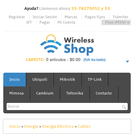
Ayuda?
Llámenos Ahora
55-78270052 y 53
Registrar
Iniciar Sesión
Marcas
Pagos Fijos
Trámites
IFT
Pagar
Mi Cuenta
CARRITO:
0 artículos - $0.00
(IVA Incluido)
PAGAR AHORA
Inicio
Ubiquiti
Mikrotik
TP-Link
Mimosa
Cambium
Teltonika
Contacto
Inicio
>
Energía
>
Energía Eléctrica
>
Cables