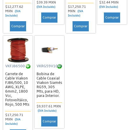
$39.39 MXN
$32.44 MXN
$12,277.62
$17,250.71
(IVA Incluido)
(IVA Incluido)
MXN
MXN
(IVA
(IVA
Incluido)
Incluido)
Comprar
Comprar
Comprar
Comprar
VKFJ86500
VKRG59V1000
Carrete de
Bobina de
Cable Viakon
Cable Coaxial
FJ86/500, 10
Viakon Siamés
AWG, XLPE,
RG59, 305
6mm2, 1800
Mts, para HD,
Vcc,
para Interior.
Fotovoltáico,
Rojo, 500 Mts
$9,937.61 MXN
(IVA Incluido)
$17,250.71
MXN
(IVA
Comprar
Incluido)