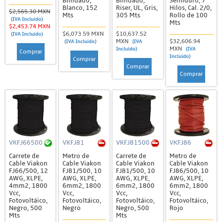
Blindado,
Blindado,
Semiduro, 7
Blanco, 152
Riser, UL, Gris,
Hilos, Cal. 2/0,
$2,565.30 MXN
Mts
305 Mts
Rollo de 100
(IVA Incluido)
Mts
$2,453.74 MXN
$6,073.59 MXN
$10,637.52
(IVA Incluido)
MXN
$32,606.94
(IVA Incluido)
(IVA
MXN
Incluido)
(IVA
Comprar
Incluido)
Comprar
Comprar
Comprar
VKFJ66500
VKFJ81
VKFJ81500
VKFJ86
Carrete de
Metro de
Carrete de
Metro de
Cable Viakon
Cable Viakon
Cable Viakon
Cable Viakon
FJ66/500, 12
FJ81/500, 10
FJ81/500, 10
FJ86/500, 10
AWG, XLPE,
AWG, XLPE,
AWG, XLPE,
AWG, XLPE,
4mm2, 1800
6mm2, 1800
6mm2, 1800
6mm2, 1800
Vcc,
Vcc,
Vcc,
Vcc,
Fotovoltáico,
Fotovoltáico,
Fotovoltáico,
Fotovoltáico,
Negro, 500
Negro
Negro, 500
Rojo
Mts
Mts