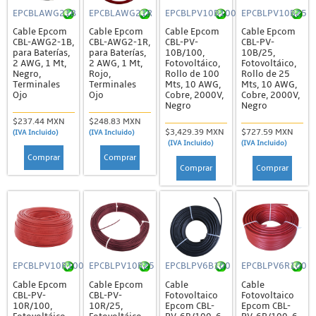
EPCBLAWG21B
EPCBLAWG21R
EPCBLPV10B100
EPCBLPV10B25
Cable Epcom
Cable Epcom
Cable Epcom
Cable Epcom
CBL-AWG2-1B,
CBL-AWG2-1R,
CBL-PV-
CBL-PV-
para Baterías,
para Baterías,
10B/100,
10B/25,
2 AWG, 1 Mt,
2 AWG, 1 Mt,
Fotovoltáico,
Fotovoltáico,
Negro,
Rojo,
Rollo de 100
Rollo de 25
Terminales
Terminales
Mts, 10 AWG,
Mts, 10 AWG,
Ojo
Ojo
Cobre, 2000V,
Cobre, 2000V,
Negro
Negro
$237.44 MXN
$248.83 MXN
$3,429.39 MXN
$727.59 MXN
(IVA Incluido)
(IVA Incluido)
(IVA Incluido)
(IVA Incluido)
Comprar
Comprar
Comprar
Comprar
EPCBLPV10R100
EPCBLPV10R25
EPCBLPV6B100
EPCBLPV6R100
Cable Epcom
Cable Epcom
Cable
Cable
CBL-PV-
CBL-PV-
Fotovoltaico
Fotovoltaico
10R/100,
10R/25,
Epcom CBL-
Epcom CBL-