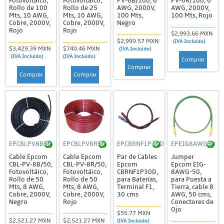
Fotovoltáico,
Fotovoltáico,
PV-6B/100, 6
PV-6R/100, 6
Rollo de 100
Rollo de 25
AWG, 2000V,
AWG, 2000V,
Mts, 10 AWG,
Mts, 10 AWG,
100 Mts,
100 Mts, Rojo
Cobre, 2000V,
Cobre, 2000V,
Negro
Rojo
Rojo
$2,993.66 MXN
$2,999.57 MXN
(IVA Incluido)
$3,429.39 MXN
$740.46 MXN
(IVA Incluido)
(IVA Incluido)
(IVA Incluido)
Comprar
Comprar
Comprar
Comprar
EPCBLPV8B50
EPCBLPV8R50
EPCBRNF1P30D
EPEIG8AWG50
Cable Epcom
Cable Epcom
Par de Cables
Jumper
CBL-PV-8B/50,
CBL-PV-8R/50,
Epcom
Epcom EIG-
Fotovoltáico,
Fotovoltáico,
CBRNF1P30D,
8AWG-50,
Rollo de 50
Rollo de 50
para Baterías,
para Puesta a
Mts, 8 AWG,
Mts, 8 AWG,
Terminal F1,
Tierra, cable 8
Cobre, 2000V,
Cobre, 2000V,
30 cms
AWG, 50 cms,
Negro
Rojo
Conectores de
Ojo
$55.77 MXN
$2,521.27 MXN
$2,521.27 MXN
(IVA Incluido)