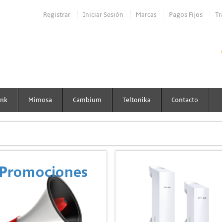
Registrar
Iniciar Sesión
Marcas
Pagos Fijos
Tr
ink
Mimosa
Cambium
Teltonika
Contacto