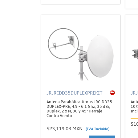
JRJRCDD35DUPLEXPREKIT
JR
Antena Parabólica Jirous JRC-DD35-
Ant
DUPLEX-PRE, 4.9 - 6.1 Ghz, 35 dBi,
10/1
Duplex, 2 x N, 90 y 45° Herraje
Inc
Contra Viento
$1
$23,119.03 MXN
(IVA Incluido)