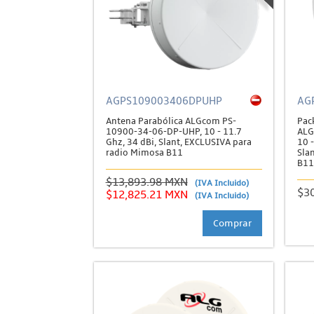
AGPS109003406DPUHP
AG
Antena Parabólica ALGcom PS-
Pac
10900-34-06-DP-UHP, 10 - 11.7
ALG
Ghz, 34 dBi, Slant, EXCLUSIVA para
10 
radio Mimosa B11
Slan
B11
$13,893.98 MXN
(IVA Incluido)
$3
$12,825.21 MXN
(IVA Incluido)
Comprar