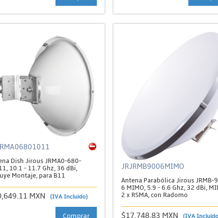
JRMA06801011
ena Dish Jirous JRMA0-680-
JRJRMB9006MIMO
1, 10.1 - 11.7 Ghz, 36 dBi,
luye Montaje, para B11
Antena Parabólica Jirous JRMB-
6 MIMO, 5.9 - 6.6 Ghz, 32 dBi, M
2 x RSMA, con Radomo
0,649.11 MXN
(IVA Incluido)
$17,748.83 MXN
Comprar
(IVA Incluido