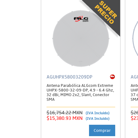
AGUHPX58003209DP
AG
Antena Parabólica ALGcom Extreme
Ant
UHPX-5800-32-09-DP, 4.9 - 6.4 Ghz,
UHP
32 dBi, MIMO 2x2, Slant, Conector
37 
SMA
SM
$16,754.22 MXN
$2
(IVA Incluido)
$15,380.93 MXN
$2
(IVA Incluido)
Comprar