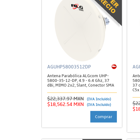
AGUHP58003512DP
AG
Antena Parabólica ALGcom UHP-
Ant
5800-35-12-DP, 4.9 - 6.4 Ghz, 37
580
dBi, MIMO 2x2, Slant, Conector SMA
37 d
C5x
$22,337.97 MXN
(IVA Incluido)
$2
$18,562.54 MXN
(IVA Incluido)
$1
Comprar