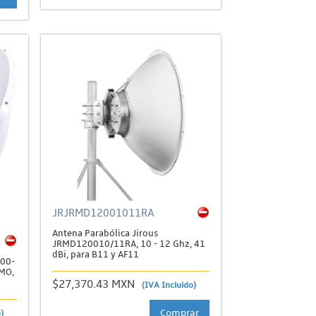
JRJRMD12001011RA
Antena Parabólica Jirous
JRMD120010/11RA, 10 - 12 Ghz, 41
dBi, para B11 y AF11
900-
IMO,
$27,370.43 MXN
(IVA Incluido)
Comprar
)