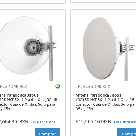
JRC32DMCB5X
JRJRC35DMCB5X
ena Parabólica Jirous
Antena Parabólica Jirous
32DMCB5X, 4.9 a 6.4 Ghz, 32 dBi,
JRC35DMCB5X, 4.9 a 6.4 Ghz, 35 
ector Guía de Ondas, Sólo para
Conector Guía de Ondas, Sólo pa
 y C5x
B5x y C5x
2,664.30 MXN
$15,965.10 MXN
(IVA Incluido)
(IVA Incluido
Comprar
Compr