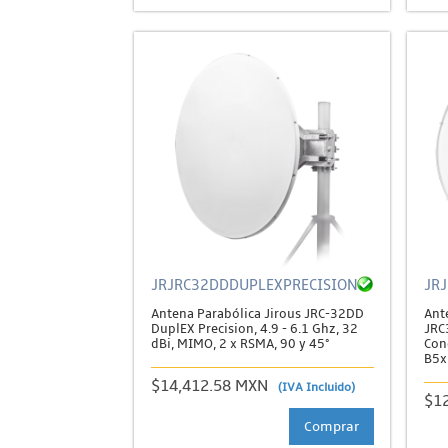
JRJRC32DDDUPLEXPRECISION
JR
Antena Parabólica Jirous JRC-32DD
Ant
DuplEX Precision, 4.9 - 6.1 Ghz, 32
JRC
dBi, MIMO, 2 x RSMA, 90 y 45°
Con
B5x
$14,412.58 MXN
(IVA Incluido)
$1
Comprar