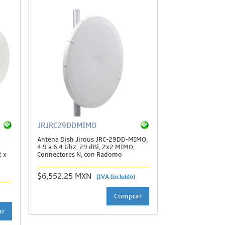
JRJRC29DDMIMO
Antena Dish Jirous JRC-29DD-MIMO,
4.9 a 6.4 Ghz, 29 dBi, 2x2 MIMO,
2 x
Connectores N, con Radomo
$6,552.25 MXN
(IVA Incluido)
Comprar
ar