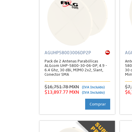
AGUHP58003006DP2P
AG
Pack de 2 Antenas Parabólicas
Ant
ALGcom UHP-5800-30-06-DP, 4.9 -
580
6.4 Ghz, 30 dBi, MIMO 2x2, Slant,
30 
Conector SMA
Mim
$16,751.78 MXN
$7
(IVA Incluido)
$13,897.77 MXN
$6
(IVA Incluido)
Comprar