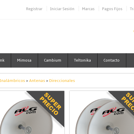
Registrar
Iniciar Sesión
Marcas
Pagos Fijos
Tr
ink
Mimosa
Cambium
Teltonika
Contacto
 Inalámbricos
>
Antenas
>
Direccionales