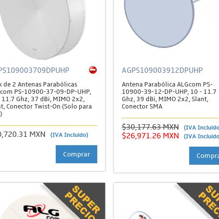
PS109003709DPUHP
AGPS109003912DPUHP
k de 2 Antenas Parabólicas
Antena Parabólica ALGcom PS-
com PS-10900-37-09-DP-UHP,
10900-39-12-DP-UHP, 10 - 11.7
- 11.7 Ghz, 37 dBi, MIMO 2x2,
Ghz, 39 dBi, MIMO 2x2, Slant,
t, Conector Twist-On (Solo para
Conector SMA
)
$30,177.63 MXN
(IVA Incluido
0,720.31 MXN
(IVA Incluido)
$26,971.26 MXN
(IVA Incluido
Comprar
Compr