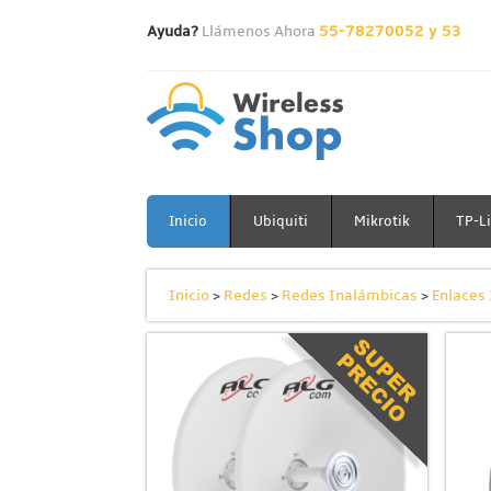
Ayuda?
Llámenos Ahora
55-78270052 y 53
Inicio
Ubiquiti
Mikrotik
TP-L
Inicio
>
Redes
>
Redes Inalámbicas
>
Enlaces