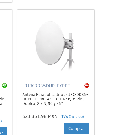
JRJRCDD35DUPLEXPRE
Antena Parabólica Jirous JRC-DD35-
dBi,
DUPLEX-PRE, 4.9 - 6.1 Ghz, 35 dBi,
ra
Duplex, 2 x N, 90 y 45°
$21,351.98 MXN
(IVA Incluido)
)
Comprar
ar