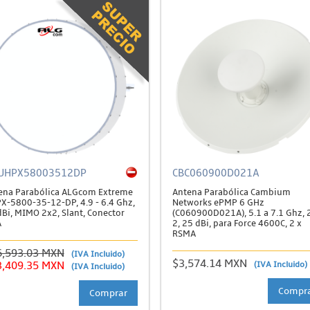
UHPX58003512DP
CBC060900D021A
ena Parabólica ALGcom Extreme
Antena Parabólica Cambium
X-5800-35-12-DP, 4.9 - 6.4 Ghz,
Networks ePMP 6 GHz
dBi, MIMO 2x2, Slant, Conector
(C060900D021A), 5.1 a 7.1 Ghz, 
A
2, 25 dBi, para Force 4600C, 2 x
RSMA
6,593.03 MXN
(IVA Incluido)
$3,574.14 MXN
3,409.35 MXN
(IVA Incluido)
(IVA Incluido)
Compr
Comprar