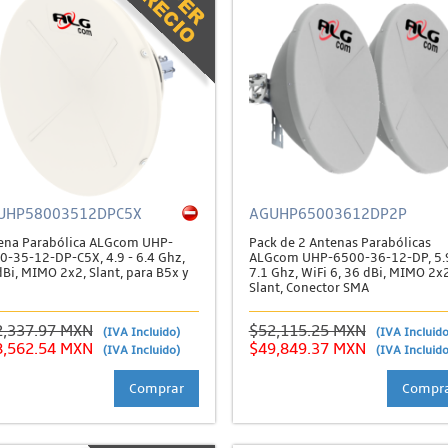
UHP58003512DPC5X
AGUHP65003612DP2P
ena Parabólica ALGcom UHP-
Pack de 2 Antenas Parabólicas
0-35-12-DP-C5X, 4.9 - 6.4 Ghz,
ALGcom UHP-6500-36-12-DP, 5.9
Bi, MIMO 2x2, Slant, para B5x y
7.1 Ghz, WiFi 6, 36 dBi, MIMO 2x2
Slant, Conector SMA
2,337.97 MXN
$52,115.25 MXN
(IVA Incluido)
(IVA Incluido
8,562.54 MXN
$49,849.37 MXN
(IVA Incluido)
(IVA Incluido
Comprar
Compr