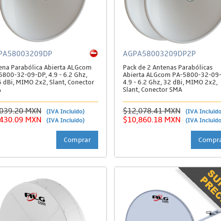
PA58003209DP
AGPA58003209DP2P
ena Parabólica Abierta ALGcom
Pack de 2 Antenas Parabólicas
5800-32-09-DP, 4.9 - 6.2 Ghz,
Abierta ALGcom PA-5800-32-09-
5 dBi, MIMO 2x2, Slant, Conector
4.9 - 6.2 Ghz, 32 dBi, MIMO 2x2,
A
Slant, Conector SMA
,039.20 MXN
$12,078.41 MXN
(IVA Incluido)
(IVA Incluido
,430.09 MXN
$10,860.18 MXN
(IVA Incluido)
(IVA Incluido
Comprar
Compr