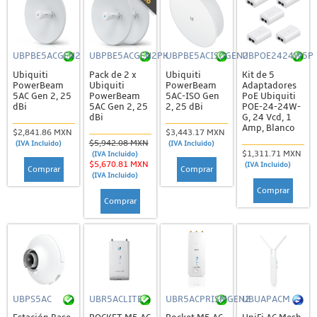
UBPBE5ACGEN2
UBPBE5ACGEN2PK
UBPBE5ACISOGEN2
UBPOE2424W5P
Ubiquiti
Pack de 2 x
Ubiquiti
Kit de 5
PowerBeam
Ubiquiti
PowerBeam
Adaptadores
5AC Gen 2, 25
PowerBeam
5AC-ISO Gen
PoE Ubiquiti
dBi
5AC Gen 2, 25
2, 25 dBi
POE-24-24W-
dBi
G, 24 Vcd, 1
Amp, Blanco
$2,841.86 MXN
$3,443.17 MXN
$5,942.08 MXN
(IVA Incluido)
(IVA Incluido)
$1,311.71 MXN
(IVA Incluido)
$5,670.81 MXN
(IVA Incluido)
Comprar
Comprar
(IVA Incluido)
Comprar
Comprar
UBPS5AC
UBR5ACLITE
UBR5ACPRISMGEN2
UBUAPACM