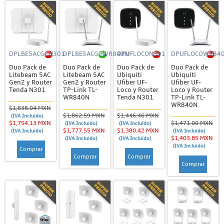
DPLBE5ACG2N301
DPLBE5ACG2WR840N
DPUFLOCON301
DPUFLOCOWR84
Duo Pack de
Duo Pack de
Duo Pack de
Duo Pack de
Litebeam 5AC
Litebeam 5AC
Ubiquiti
Ubiquiti
Gen2 y Router
Gen2 y Router
Ufiber UF-
Ufiber UF-
Tenda N301
TP-Link TL-
Loco y Router
Loco y Router
WR840N
Tenda N301
TP-Link TL-
WR840N
$1,838.04 MXN
$1,862.59 MXN
$1,446.46 MXN
(IVA Incluido)
$1,754.13 MXN
$1,471.00 MXN
(IVA Incluido)
(IVA Incluido)
$1,777.55 MXN
$1,380.42 MXN
(IVA Incluido)
(IVA Incluido)
$1,403.85 MXN
(IVA Incluido)
(IVA Incluido)
(IVA Incluido)
Comprar
Comprar
Comprar
Comprar