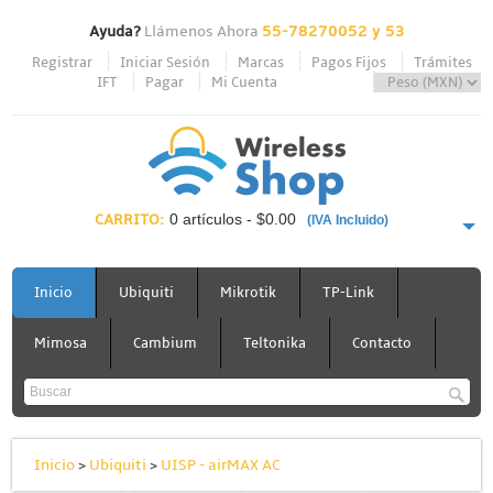
Ayuda?
Llámenos Ahora
55-78270052 y 53
Registrar
Iniciar Sesión
Marcas
Pagos Fijos
Trámites
IFT
Pagar
Mi Cuenta
CARRITO:
0 artículos - $0.00
(IVA Incluido)
PAGAR AHORA
Inicio
Ubiquiti
Mikrotik
TP-Link
Mimosa
Cambium
Teltonika
Contacto
Inicio
>
Ubiquiti
>
UISP - airMAX AC