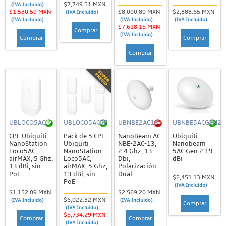
$7,749.51 MXN
(IVA Incluido)
$1,530.59 MXN
$8,000.80 MXN
$2,888.65 MXN
(IVA Incluido)
(IVA Incluido)
(IVA Incluido)
(IVA Incluido)
$7,618.15 MXN
Comprar
(IVA Incluido)
Comprar
Comprar
Comprar
UBLOCO5AC
UBLOCO5AC5P
UBNBE2AC13
UBNBE5ACGEN2
CPE Ubiquiti
Pack de 5 CPE
NanoBeam AC
Ubiquiti
NanoStation
Ubiquiti
NBE-2AC-13,
Nanobeam
Loco5AC,
NanoStation
2.4 Ghz, 13
5AC Gen 2 19
airMAX, 5 Ghz,
Loco5AC,
Dbi,
dBi
13 dBi, sin
airMAX, 5 Ghz,
Polarización
PoE
13 dBi, sin
Dual
$2,451.13 MXN
PoE
(IVA Incluido)
$1,152.09 MXN
$2,569.20 MXN
$6,022.32 MXN
(IVA Incluido)
(IVA Incluido)
Comprar
(IVA Incluido)
$5,734.29 MXN
Comprar
Comprar
(IVA Incluido)