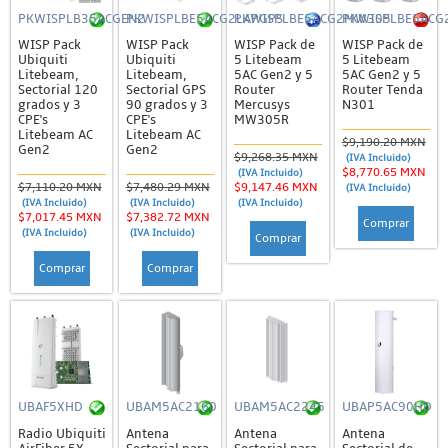
PKWISPLB35ACGEN2
PKWISPLBE5ACG2LAPGPS
PKWISPLBE5ACG2MW305
PKWISPLBE5ACG
WISP Pack
WISP Pack
WISP Pack de
WISP Pack de
Ubiquiti
Ubiquiti
5 Litebeam
5 Litebeam
Litebeam,
Litebeam,
5AC Gen2 y 5
5AC Gen2 y 5
Sectorial 120
Sectorial GPS
Router
Router Tenda
grados y 3
90 grados y 3
Mercusys
N301
CPE's
CPE's
MW305R
Litebeam AC
Litebeam AC
$9,190.20 MXN
Gen2
Gen2
$9,268.35 MXN
(IVA Incluido)
$8,770.65 MXN
(IVA Incluido)
$7,110.20 MXN
$7,480.29 MXN
$9,147.46 MXN
(IVA Incluido)
(IVA Incluido)
(IVA Incluido)
(IVA Incluido)
$7,017.45 MXN
$7,382.72 MXN
Comprar
(IVA Incluido)
(IVA Incluido)
Comprar
Comprar
Comprar
UBAF5XHD
UBAM5AC2160
UBAM5AC2245
UBAP5AC90HD
Radio Ubiquiti
Antena
Antena
Antena