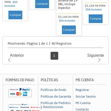
antena de 19
MXN
(IVA
Comprar
dBi, incluye
$5,144.94 MXN
Incluido)
inyector
(IVA Incluido)
Comprar
$5,144.94 MXN
Comprar
(IVA Incluido)
Comprar
Mostrando: Página 1 de 1 | 40 Registros
Anterior
Siguiente
1
FORMAS DE PAGO
POLÍTICAS
MI CUENTA
Políticas de Envío
Registrar
Políticas de Garantía
Iniciar Sesión
Políticas de Pedidos
Mi Cuenta
y Devoluciones
Contacto