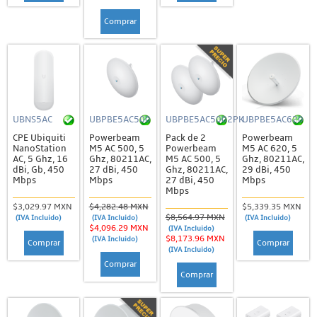
Comprar
UBNS5AC
UBPBE5AC500
UBPBE5AC5002PK
UBPBE5AC620
CPE Ubiquiti
Powerbeam
Pack de 2
Powerbeam
NanoStation
M5 AC 500, 5
Powerbeam
M5 AC 620, 5
AC, 5 Ghz, 16
Ghz, 80211AC,
M5 AC 500, 5
Ghz, 80211AC,
dBi, Gb, 450
27 dBi, 450
Ghz, 80211AC,
29 dBi, 450
Mbps
Mbps
27 dBi, 450
Mbps
Mbps
$3,029.97 MXN
$4,282.48 MXN
$5,339.35 MXN
$8,564.97 MXN
(IVA Incluido)
(IVA Incluido)
(IVA Incluido)
$4,096.29 MXN
(IVA Incluido)
$8,173.96 MXN
(IVA Incluido)
Comprar
Comprar
(IVA Incluido)
Comprar
Comprar