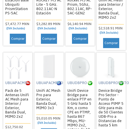
Estación Base
ROCKET M5 AC
Rocket M5 AC
UniFi AC Mesh
Ubiquiti
Lite - 5 GHz.
Prism, 5Ghz,
para Interior /
PrismStation
802.11AC-N
802.11AC, RP-
Exterior,
PS-5AC
Estación
5AC-GEN2
Banda Dual,
MIMO 2x2
$7,472.77 MXN
$3,282.89 MXN
$6,140.94 MXN
$2,518.91 MXN
(IVA Incluido)
(IVA Incluido)
(IVA Incluido)
(IVA Incluido)
Comprar
Comprar
Comprar
Comprar
UBUAPACM5
UBUAPACMPRO
UBUDBPRO
UBUDBPROSECTO
Pack de 5
UniFi AC Mesh
UniFi Device
Device Bridge
Antenas UniFi
Pro para
Bridge para
Pro Sector -
AC Mesh para
Exterior,
enlace PTP en
Punto de
Interior /
Banda Dual,
5 GHz hasta 5
Acceso PtMP 5
Exterior,
MIMO 3x3
Km, o como
GHz para más
Banda Dual,
CPE en PTMP,
de 50 Clientes
MIMO 2x2
hasta 867
UDB-Pro a
$5,010.05 MXN
Mbps, MU-
Distancias de
(IVA Incluido)
MIMO 2x2,
hasta 5 km
$12,750.02