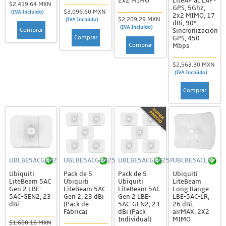
2x2 MIMO
LiteAP ac LAP-
$2,419.64 MXN
GPS, 5Ghz,
$3,096.60 MXN
(IVA Incluido)
2x2 MIMO, 17
$2,209.29 MXN
(IVA Incluido)
dBi, 90º,
(IVA Incluido)
Comprar
Sincronización
Comprar
GPS, 450
Comprar
Mbps
$2,563.30 MXN
(IVA Incluido)
Comprar
UBLBE5ACGEN2
UBLBE5ACGEN25
UBLBE5ACGEN25P
UBLBE5ACLR
Ubiquiti
Pack de 5
Pack de 5
Ubiquiti
LiteBeam 5AC
Ubiquiti
Ubiquiti
LiteBeam
Gen 2 LBE-
LiteBeam 5AC
LiteBeam 5AC
Long Range
5AC-GEN2, 23
Gen 2, 23 dBi
Gen 2 LBE-
LBE-5AC-LR,
dBi
(Pack de
5AC-GEN2, 23
26 dBi,
Fábrica)
dBi (Pack
airMAX, 2X2
Individual)
MIMO
$1,600.16 MXN