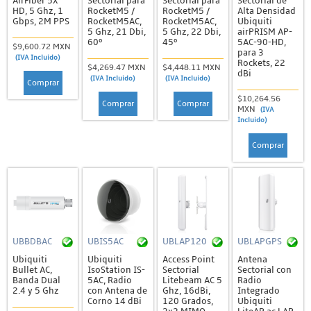
AirFiber 5X
Sectorial para
Sectorial para
Sectorial de
HD, 5 Ghz, 1
RocketM5 /
RocketM5 /
Alta Densidad
Gbps, 2M PPS
RocketM5AC,
RocketM5AC,
Ubiquiti
5 Ghz, 21 Dbi,
5 Ghz, 22 Dbi,
airPRISM AP-
60º
45º
5AC-90-HD,
$9,600.72 MXN
para 3
(IVA Incluido)
Rockets, 22
$4,269.47 MXN
$4,448.11 MXN
dBi
(IVA Incluido)
(IVA Incluido)
Comprar
$10,264.56
Comprar
Comprar
MXN
(IVA
Incluido)
Comprar
UBBDBAC
UBIS5AC
UBLAP120
UBLAPGPS
Ubiquiti
Ubiquiti
Access Point
Antena
Bullet AC,
IsoStation IS-
Sectorial
Sectorial con
Banda Dual
5AC, Radio
Litebeam AC 5
Radio
2.4 y 5 Ghz
con Antena de
Ghz, 16dBi,
Integrado
Corno 14 dBi
120 Grados,
Ubiquiti