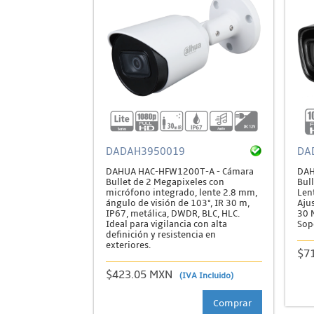
DADAH3950019
DA
DAHUA HAC-HFW1200T-A - Cámara
DAH
Bullet de 2 Megapixeles con
Bull
micrófono integrado, lente 2.8 mm,
Len
ángulo de visión de 103°, IR 30 m,
Aju
IP67, metálica, DWDR, BLC, HLC.
30 
Ideal para vigilancia con alta
Sop
definición y resistencia en
exteriores.
$7
$423.05 MXN
(IVA Incluido)
Comprar