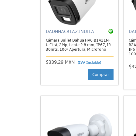
DADHHACB1A21NUILA
DA
Cámara Bullet Dahua HAC-B1A21N-
Cám
U-IL-A, 2Mp, Lente 2.8 mm, IP67, IR
B2A
30mts, 100º Apertura, Micrófono
IP6
100
$339.29 MXN
(IVA Incluido)
$3
Comprar