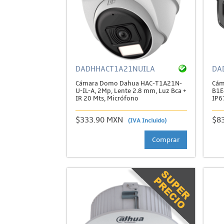
DADHHACT1A21NUILA
DA
Cámara Domo Dahua HAC-T1A21N-
Cám
U-IL-A, 2Mp, Lente 2.8 mm, Luz Bca +
B1E4
IR 20 Mts, Micrófono
IP6
$333.90 MXN
$8
(IVA Incluido)
Comprar