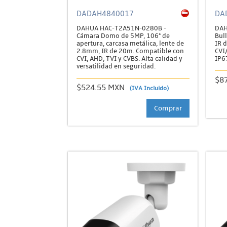
DADAH4840017
DA
DAHUA HAC-T2A51N-0280B -
DAH
Cámara Domo de 5MP, 106° de
Bul
apertura, carcasa metálica, lente de
IR 
2.8mm, IR de 20m. Compatible con
CVI
CVI, AHD, TVI y CVBS. Alta calidad y
IP67
versatilidad en seguridad.
$8
$524.55 MXN
(IVA Incluido)
Comprar