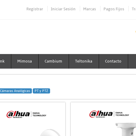
Registrar
Iniciar Sesión
Marcas
Pagos Fijos
Tr
ink
Mimosa
Cambium
Teltonika
Contacto
 Cámaras Analógicas
PT y PTZ