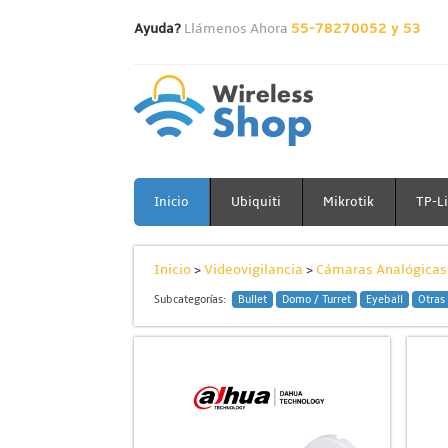
Ayuda?
Llámenos Ahora
55-78270052 y 53
Inicio
Ubiquiti
Mikrotik
TP-L
Inicio
>
Videovigilancia
>
Cámaras Analógicas
Subcategorías:
Bullet
Domo / Turret
Eyeball
Otras