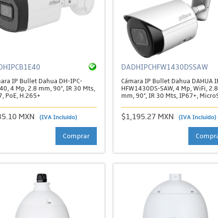
DHIPCB1E40
DADHIPCHFW1430DSSAW
ara IP Bullet Dahua DH-IPC-
Cámara IP Bullet Dahua DAHUA I
0, 4 Mp, 2.8 mm, 90°, IR 30 Mts,
HFW1430DS-SAW, 4 Mp, WiFi, 2.8
7, PoE, H.265+
mm, 90°, IR 30 Mts, IP67+, Micro
35.10 MXN
$1,195.27 MXN
(IVA Incluido)
(IVA Incluido)
Comprar
Compr