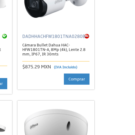
DADHHACHFW1801TNA0280B
Cámara Bullet Dahua HAC-
t
HFW1801TN-A, 8Mp (4k), Lente 2.8
mm, IP67, IR 30mts
$875.29 MXN
(IVA Incluido)
Comprar
ar