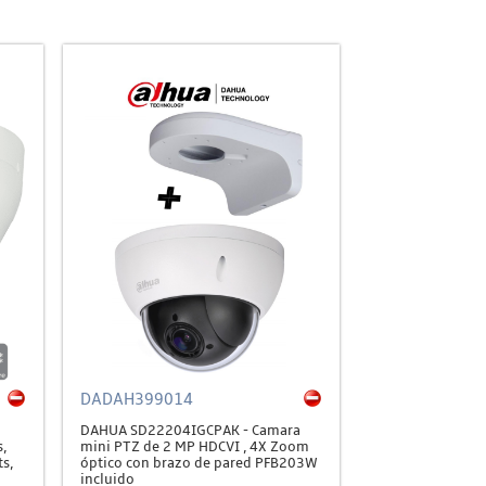
DADAH399014
a
DAHUA SD22204IGCPAK - Camara
,
mini PTZ de 2 MP HDCVI , 4X Zoom
s,
óptico con brazo de pared PFB203W
incluido