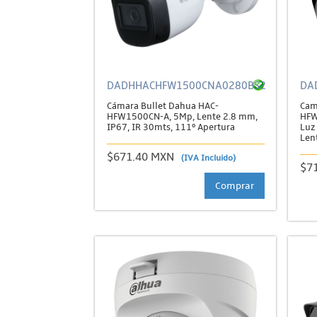
DADHHACHFW1500CNA0280BS2
DA
Cámara Bullet Dahua HAC-
Cam
HFW1500CN-A, 5Mp, Lente 2.8 mm,
HFW
IP67, IR 30mts, 111º Apertura
Luz
Len
$671.40 MXN
(IVA Incluido)
$7
Comprar