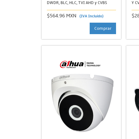
DWDR, BLC, HLC, TVI AHD y CVBS
Y C
$564.96 MXN
$2
(IVA Incluido)
Comprar