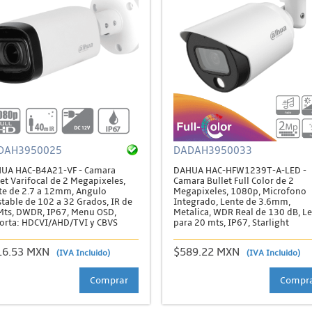
DAH3950025
DADAH3950033
UA HAC-B4A21-VF - Camara
DAHUA HAC-HFW1239T-A-LED -
et Varifocal de 2 Megapixeles,
Camara Bullet Full Color de 2
te de 2.7 a 12mm, Angulo
Megapixeles, 1080p, Microfono
stable de 102 a 32 Grados, IR de
Integrado, Lente de 3.6mm,
Mts, DWDR, IP67, Menu OSD,
Metalica, WDR Real de 130 dB, L
orta: HDCVI/AHD/TVI y CBVS
para 20 mts, IP67, Starlight
16.53 MXN
$589.22 MXN
(IVA Incluido)
(IVA Incluido)
Comprar
Compr