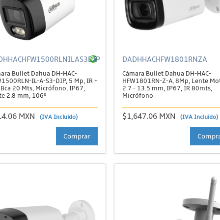
DHHACHFW1500RLNILAS3DIP
DADHHACHFW1801RNZA
ara Bullet Dahua DH-HAC-
Cámara Bullet Dahua DH-HAC-
1500RLN-IL-A-S3-DIP, 5 Mp, IR +
HFW1801RN-Z-A, 8Mp, Lente Mo
 Bca 20 Mts, Micrófono, IP67,
2.7 - 13.5 mm, IP67, IR 80mts,
te 2.8 mm, 106º
Micrófono
14.06 MXN
$1,647.06 MXN
(IVA Incluido)
(IVA Incluido)
Comprar
Compr