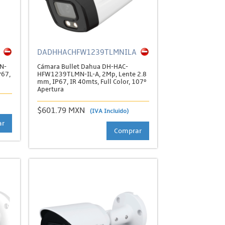
DADHHACHFW1239TLMNILA
N-
Cámara Bullet Dahua DH-HAC-
P67,
HFW1239TLMN-IL-A, 2Mp, Lente 2.8
mm, IP67, IR 40mts, Full Color, 107º
Apertura
$601.79 MXN
(IVA Incluido)
ar
Comprar