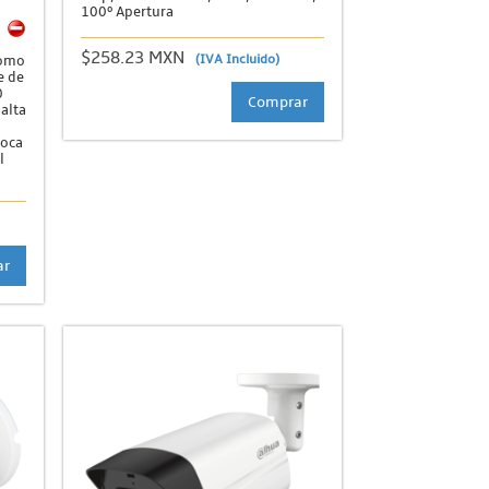
100º Apertura
$258.23 MXN
(IVA Incluido)
omo
e de
0
Comprar
 alta
poca
l
ar