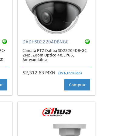
DADHSD22204DBNGC
PC-
Cámara PTZ Dahua SD22204DB-GC,
2Mp, Zoom Optico 4X, IP66,
SD
Antivandálica
$2,312.63 MXN
(IVA Incluido)
ar
Comprar