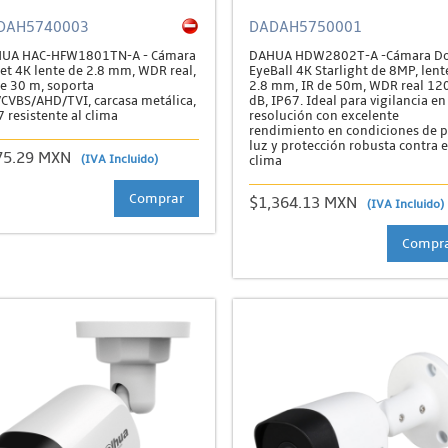
DAH5740003
DADAH5750001
UA HAC-HFW1801TN-A - Cámara
DAHUA HDW2802T-A -Cámara D
let 4K lente de 2.8 mm, WDR real,
EyeBall 4K Starlight de 8MP, lent
de 30 m, soporta
2.8 mm, IR de 50m, WDR real 12
/CVBS/AHD/TVI, carcasa metálica,
dB, IP67. Ideal para vigilancia en
 resistente al clima
resolución con excelente
rendimiento en condiciones de 
luz y protección robusta contra e
75.29 MXN
(IVA Incluido)
clima
Comprar
$1,364.13 MXN
(IVA Incluido)
Compr