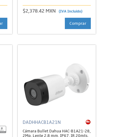
$2,378.42 MXN
(IVA Incluido)
ar
Comprar
DADHHACB1A21N
Cámara Bullet Dahua HAC-B1A21-28,
2Mp, Lente 2.8 mm, IP67, IR 20mts,