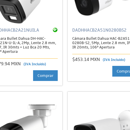
DHHACB2A21NUILA
DADHHACB2A51N0280BS2
ara Bullet Dahua DH-HAC-
Cámara Bullet Dahua HAC-B2A51
21N-U-IL-A, 2Mp, Lente 2.8 mm,
0280B-S2, 5Mp, Lente 2.8 mm, I
7, IR 30mts + Luz Bca 20 Mts,
IR 20mts, 106º Apertura
º Apertura
$453.14 MXN
(IVA Incluido)
79.94 MXN
(IVA Incluido)
Compr
Comprar