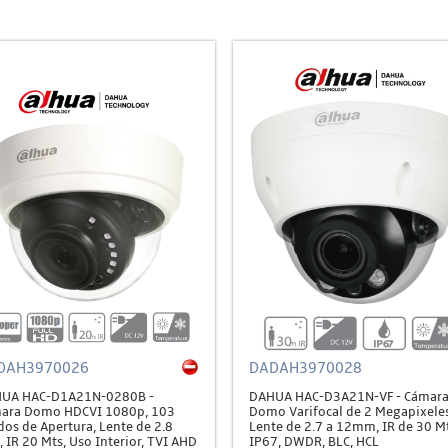
DAH3970026
DADAH3970028
UA HAC-D1A21N-0280B -
DAHUA HAC-D3A21N-VF - Cámar
ara Domo HDCVI 1080p, 103
Domo Varifocal de 2 Megapixeles
dos de Apertura, Lente de 2.8
Lente de 2.7 a 12mm, IR de 30 Mt
 IR 20 Mts, Uso Interior, TVI AHD
IP67, DWDR, BLC, HCL