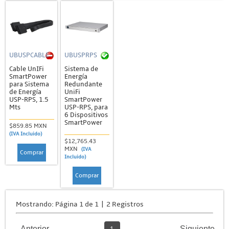
UBUSPCABLE
UBUSPRPS
Cable UnIFi
Sistema de
SmartPower
Energía
para Sistema
Redundante
de Energía
UniFi
USP-RPS, 1.5
SmartPower
Mts
USP-RPS, para
6 Dispositivos
SmartPower
$859.85 MXN
(IVA Incluido)
$12,765.43
MXN
(IVA
Comprar
Incluido)
Comprar
Mostrando: Página 1 de 1 | 2 Registros
Anterior
Siguiente