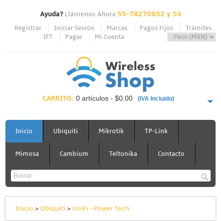
Ayuda?
Llámenos Ahora
55-78270052 y 53
Registrar
Iniciar Sesión
Marcas
Pagos Fijos
Trámites
IFT
Pagar
Mi Cuenta
CARRITO:
0 artículos - $0.00
(IVA Incluido)
PAGAR AHORA
Inicio
Ubiquiti
Mikrotik
TP-Link
Mimosa
Cambium
Teltonika
Contacto
Inicio
>
Ubiquiti
>
UniFi - Power Tech