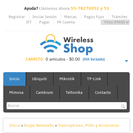
Ayuda?
Llámenos Ahora
55-78270052 y 53
Registrar
Iniciar Sesión
Marcas
Pagos Fijos
Trámites
IFT
Pagar
Mi Cuenta
CARRITO:
0 artículos - $0.00
(IVA Incluido)
PAGAR AHORA
Inicio
Ubiquiti
Mikrotik
TP-Link
Mimosa
Cambium
Teltonika
Contacto
Inicio
>
Ruijie Networks
>
Tranceptores, POEs y Accesorios