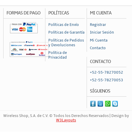
Accesorios
FORMAS DE PAGO
POLÍTICAS
MI CUENTA
Cajas de Distribución
Políticas de Envío
Registrar
Canaleta
Políticas de Garantía
Iniciar Sesión
Charofil
Políticas de Pedidos
Mi Cuenta
y Devoluciones
Contacto
Conduit
Política de
Privacidad
Ducto de PVC
CONTACTO
Conectores
+52-55-78270052
Conectores Coaxiales
+52-55-78270053
Conectores de RF
SÍGUENOS
Conectores RJ45 / RJ11
Otros Conectores y Accesorios
Wireless Shop, S.A. de C.V. © Todos los Derechos Reservados | Design by
Convertidores y Adaptadores
W3Layouts
Fibra Óptica
Marca Registrada | 57031804