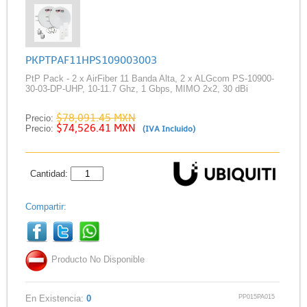
PKPTPAF11HPS109003003
PtP Pack - 2 x AirFiber 11 Banda Alta, 2 x ALGcom PS-10900-
30-03-DP-UHP, 10-11.7 Ghz, 1 Gbps, MIMO 2x2, 30 dBi
$78,091.45 MXN
Precio:
$74,526.41 MXN
Precio:
(IVA Incluido)
Cantidad:
Compartir:
Producto No Disponible
PP015PA015
En Existencia:
0