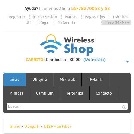
Ayuda?
Llámenos Ahora
55-78270052 y 53
Registrar
Iniciar Sesión
Marcas
Pagos Fijos
Trámites
IFT
Pagar
Mi Cuenta
CARRITO:
0 artículos - $0.00
(IVA Incluido)
PAGAR AHORA
Inicio
Ubiquiti
Mikrotik
TP-Link
Mimosa
Cambium
Teltonika
Contacto
Inicio
>
Ubiquiti
>
UISP - airFiber