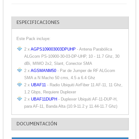
ESPECIFICACIONES
Este Pack incluye:
2 x
AGPS109003003DPUHP
- Antena Parabólica
ALGcom PS-10900-30-03-DP-UHP, 10 - 11.7 Ghz, 30
dBi, MIMO 2x2, Slant, Conector SMA
2 x
AGSMANM50
- Par de Jumper de RF ALGcom
SMA a N Macho 50 cms, 4.5 a 6.4 Ghz
2 x
UBAF11
- Radio Ubiquiti AirFiber 11 AF-11, 11 Ghz,
1.2 Gbps, Requiere Duplexer
2 x
UBAF11DUPH
- Duplexer Ubiquiti AF-11-DUP-H,
para AF-11, Banda Alta (10.9-11.2 y 11.44-11.7 Ghz)
DOCUMENTACIÓN