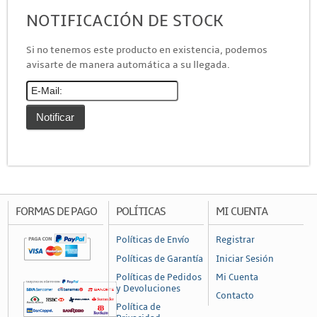
NOTIFICACIÓN DE STOCK
Canalización y Soporte
Accesorios
Si no tenemos este producto en existencia, podemos
avisarte de manera automática a su llegada.
Cajas de Distribución
Canaleta
Charofil
Conduit
Ducto de PVC
Conectores
Conectores Coaxiales
FORMAS DE PAGO
POLÍTICAS
MI CUENTA
Conectores de RF
Políticas de Envío
Registrar
Conectores RJ45 / RJ11
Políticas de Garantía
Iniciar Sesión
Otros Conectores y Accesorios
Políticas de Pedidos
Mi Cuenta
y Devoluciones
Contacto
Convertidores y Adaptadores
Política de