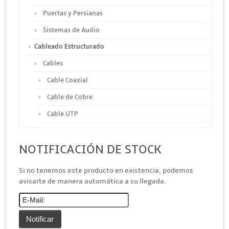
Puertas y Persianas
Sistemas de Audio
Cableado Estructurado
Cables
Cable Coaxial
Cable de Cobre
Cable UTP
Otros Cables
NOTIFICACIÓN DE STOCK
Canalización y Soporte
Accesorios
Si no tenemos este producto en existencia, podemos
avisarte de manera automática a su llegada.
Cajas de Distribución
Canaleta
Charofil