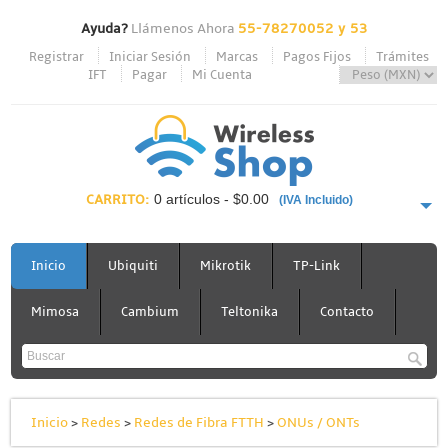
Ayuda?
Llámenos Ahora
55-78270052 y 53
Registrar
Iniciar Sesión
Marcas
Pagos Fijos
Trámites
IFT
Pagar
Mi Cuenta
CARRITO:
0 artículos - $0.00
(IVA Incluido)
PAGAR AHORA
Inicio
Ubiquiti
Mikrotik
TP-Link
Mimosa
Cambium
Teltonika
Contacto
Inicio
>
Redes
>
Redes de Fibra FTTH
>
ONUs / ONTs