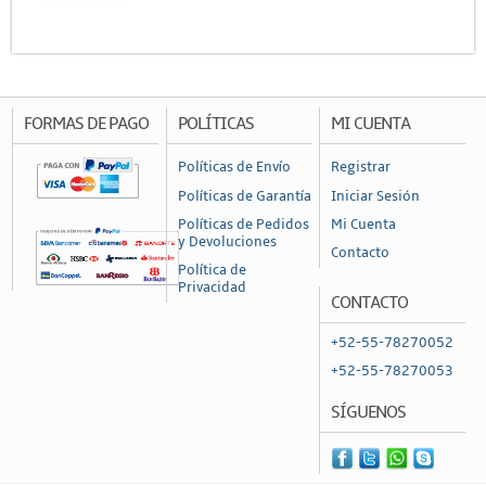
Conduit
Ducto de PVC
Conectores
Conectores Coaxiales
FORMAS DE PAGO
POLÍTICAS
MI CUENTA
Conectores de RF
Políticas de Envío
Registrar
Conectores RJ45 / RJ11
Políticas de Garantía
Iniciar Sesión
Otros Conectores y Accesorios
Políticas de Pedidos
Mi Cuenta
y Devoluciones
Contacto
Convertidores y Adaptadores
Política de
Privacidad
Fibra Óptica
CONTACTO
Accesorios
+52-55-78270052
Acopladores y Conectores
+52-55-78270053
Cable de Fibra
SÍGUENOS
Cajas de Distribución y Empalme
Divisores y Atenuadores