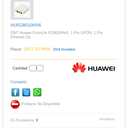
HUEG8010HV6
ONT Huawei EchoLife EG8010Hv6, 1 Pto GPON, 1 Pto
Ethernet Gb
$657.52 MXN
Precio:
(IVA Incluido)
Cantidad:
Compartir:
Producto No Disponible
PP015PA015
En Existencia:
0