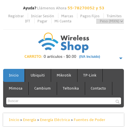
Ayuda?
Llámenos Ahora
55-78270052 y 53
Registrar
Iniciar Sesión
Marcas
Pagos Fijos
Trámites
IFT
Pagar
Mi Cuenta
CARRITO:
0 artículos - $0.00
(IVA Incluido)
PAGAR AHORA
Inicio
Ubiquiti
Mikrotik
TP-Link
Mimosa
Cambium
Teltonika
Contacto
Inicio
>
Energía
>
Energía Eléctrica
>
Fuentes de Poder