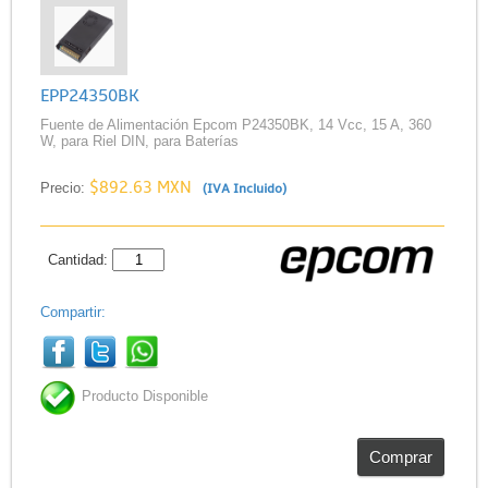
EPP24350BK
Fuente de Alimentación Epcom P24350BK, 14 Vcc, 15 A, 360
W, para Riel DIN, para Baterías
$892.63 MXN
Precio:
(IVA Incluido)
Cantidad:
Compartir:
Producto Disponible
Comprar