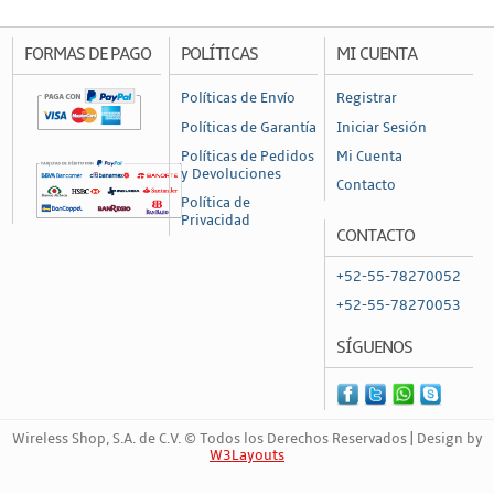
Canalización y Soporte
Accesorios
FORMAS DE PAGO
POLÍTICAS
MI CUENTA
Cajas de Distribución
Políticas de Envío
Registrar
Canaleta
Políticas de Garantía
Iniciar Sesión
Charofil
Políticas de Pedidos
Mi Cuenta
y Devoluciones
Contacto
Conduit
Política de
Privacidad
Ducto de PVC
CONTACTO
Conectores
+52-55-78270052
Conectores Coaxiales
+52-55-78270053
Conectores de RF
SÍGUENOS
Conectores RJ45 / RJ11
Otros Conectores y Accesorios
Wireless Shop, S.A. de C.V. © Todos los Derechos Reservados | Design by
Convertidores y Adaptadores
W3Layouts
Fibra Óptica
Marca Registrada | 667432002