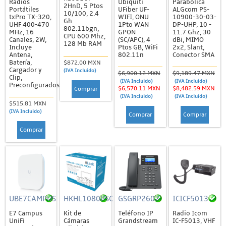
Radios
Ubiquiti
Parabólica
2HnD, 5 Ptos
Sirenas
Portátiles
UFiber UF-
ALGcom PS-
10/100, 2.4
txPro TX-320,
WIFI, ONU
10900-30-03-
Gh
UHF 400-470
1Pto WAN
DP-UHP, 10 -
Sistemas de Alerta / Incendio
802.11bgn,
MHz, 16
GPON
11.7 Ghz, 30
CPU 600 Mhz,
Canales, 2W,
(SC/APC), 4
dBi, MIMO
Alerta Sísmica
128 Mb RAM
Incluye
Ptos GB, WiFi
2x2, Slant,
Antena,
802.11n
Conector SMA
Detectores de Humo
Batería,
$872.00 MXN
Cargador y
(IVA Incluido)
$6,900.12 MXN
$9,189.47 MXN
Estrobos y Sirenas
Clip,
(IVA Incluido)
(IVA Incluido)
Preconfigurados
$6,570.11 MXN
$8,482.59 MXN
Comprar
Video y Audio Porteros
(IVA Incluido)
(IVA Incluido)
$515.81 MXN
Energía
(IVA Incluido)
Comprar
Comprar
Energía Eléctrica
Comprar
Barras de Contactos y Extensiones
Baterias
Accesorios
Baterías de Ciclo Profundo
UBE7CAMPUS
HKHL1080PSC
GSGRP2602
ICICF5013
Baterías de Respaldo
E7 Campus
Kit de
Teléfono IP
Radio Icom
UniFi
Cámaras
Grandstream
IC-F5013, VHF
Baterías No Recargables