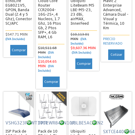
EchoLife
Cloud Core
Ubiquiti
Mavic 2
Kits de Pararrayos
EG8021V5,
Router
LiteBeam M5
Enterprise
GPON, Banda
CCR2004-
LBE-M5-23,
Advanced,
Kits de Tierra Física
Dual (2.4 y 5
16G-2S+, 4
23 dBi,
Cámara Dual -
Ghz), Conector
Nucleos, 1.7
airMAX,
Visual y
Otros Accesorios
SC/APC
Ghz, 16 Ptos
InnerFeed
Térmica, 10
Gb, 2 Ptos
Km
SFP+, 4 Gb
Puntas de Pararrayos y Varillas
$547.71 MXN
$10,113.01
RAM, L6
MXN
PRECIO
(IVA Incluido)
(IVA
Torres, Mástiles y Accesorios
RESERVADO
Incluido)
$10,511.68
$9,607.36 MXN
Comprar
MXN
Componentes de Torre Arriostrada
(IVA
(IVA Incluido)
Cotizar
Incluido)
$10,054.65
Anclas, Retenida y Bridas
Comprar
MXN
(IVA
Incluido)
Bases, Copetes y Brazos
Comprar
Tensores y Otros Herrajes
Tramos de Torre
Herramientas
Kits de Torres y Mástiles
VSHG323RGWT100P
TPTLWR840N10P
UBLBE5ACGEN2
Lámparas de Obstrucción
SXTCE4400064
ISP Pack de
Pack de 10
Ubiquiti
Mástiles y Accesorios