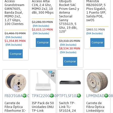
Acceso
Acceso Altai
Ubiquiti
Mikrotik
Montajes y Gabinetes
Grandstream
C1N, 2.4 Ghz,
Rocket 5AC
RB260GSP, 5
GWN7605,
MIMO 2x2, 10
Prism Gen2 y
Ptos Gigabit,
Paneles Solares
Banda Dual,
dBi, 300 Mbps
Antena
1 Puerto SFP,
MIMO 2x2,
Sectorial
Salida POE,
Equipo de Cómputo
1.27 Gbps,
Sanny
swOS
$2,286.99 MXN
100 Clientes
STS5G19, 5
(IVA Incluido)
Accesorios
Ghz, 19 dBi,
$2,015.13 MXN
$865.51 MXN
120°
$1,466.72 MXN
(IVA Incluido)
(IVA Incluido)
CPUs
(IVA Incluido)
$1,354.85 MXN
$9,310.15 MXN
Comprar
Comprar
Impresoras
(IVA Incluido)
(IVA Incluido)
$8,534.30 MXN
Laptops
(IVA Incluido)
Comprar
Mouse, Bocinas y Otros Periféricos
Comprar
Grandstream
ATA's / Gateways
Módulos de Extensión / Accesorios
PBX Serie UCM
FBICFIG8A21C
TPXC220G350P
TPTLSF1024
LPMINIADSS0
Puntos de Acceso
Carrete de
ISP Pack de 50
Switch TP-
Carrete de
Fibra Óptica
Unidades ONU
Link TL-
Fibra Óptica
Fiberhome IC-
TP-Link
SF1024, 24
Linkeddpro
Switches y Routers