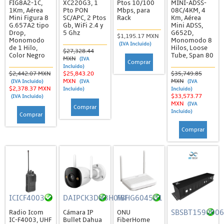
FIG8A2-1C,
XC220G3, 1
Ptos 10/100
MINI-ADSS-
1Km, Aérea
Pto PON
Mbps, para
08C/4KM, 4
Teléfonos Inalámbricos
Mini Figura 8
SC/APC, 2 Ptos
Rack
Km, Aérea
G.657A2 tipo
Gb, WiFi 2.4 y
Mini ADSS,
Teléfonos para Hotel
Drop,
5 Ghz
G652D,
$1,195.17 MXN
Monomodo
Monomodo 8
Teléfonos Serie GRP2600
(IVA Incluido)
de 1 Hilo,
Hilos, Loose
$27,328.44
Color Negro
Tube, Span 80
MXN
(IVA
Teléfonos Serie GXP
Comprar
Incluido)
$2,442.07 MXN
$25,843.20
$35,749.85
Video Conferencia, Audio y Video Porteros
MXN
MXN
(IVA Incluido)
(IVA
(IVA
$2,378.37 MXN
Incluido)
Incluido)
IoT / GPS
$33,573.77
(IVA Incluido)
MXN
(IVA
Comprar
Accesorios
Incluido)
Comprar
Antenas
Comprar
Trackers
Mikrotik
Accesorios
Antenas
ICICF4003
DAIPCK3DN3H0WF
FBHG6045D1
Cloud Core
SBSBT1590006
Radio Icom
Cámara IP
ONU
IC-F4003, UHF
Bullet Dahua
FiberHome