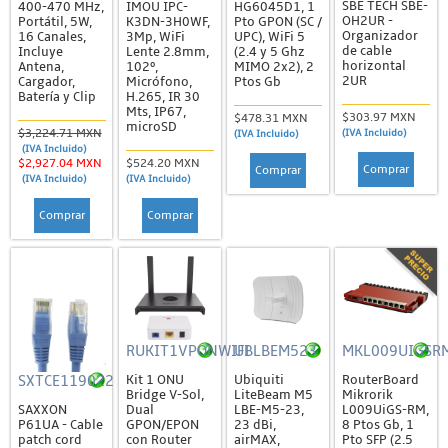
Entrenamiento
SBE TECH SBE-
400-470 MHz,
IMOU IPC-
HG6045D1, 1
OH2UR -
Portátil, 5W,
K3DN-3H0WF,
Pto GPON (SC /
Organizador
Groove / Metal
16 Canales,
3Mp, WiFi
UPC), WiFi 5
de cable
Incluye
Lente 2.8mm,
(2.4 y 5 Ghz
horizontal
Antena,
102º,
MIMO 2x2), 2
NetMetal
2UR
Cargador,
Micrófono,
Ptos Gb
Batería y Clip
H.265, IR 30
OmniTik
Mts, IP67,
$303.97 MXN
$478.31 MXN
microSD
$3,224.71 MXN
Promociones
(IVA Incluido)
(IVA Incluido)
(IVA Incluido)
$2,927.04 MXN
$524.20 MXN
Serie RB 1100
Comprar
Comprar
(IVA Incluido)
(IVA Incluido)
Serie RB 2011
Comprar
Comprar
Serie RB 3011
Serie RB 4011
Serie RB 7x
Serie RB 9x
RUKIT1VPONWIFI
UBLBEM523
MKL009UIGSR
Switches
SXTCE119022
Kit 1 ONU
Ubiquiti
RouterBoard
Bridge V-Sol,
LiteBeam M5
Mikrorik
SXT / Sextant
SAXXON
Dual
LBE-M5-23,
L009UiGS-RM,
P61UA - Cable
GPON/EPON
23 dBi,
8 Ptos Gb, 1
Mimosa
patch cord
con Router
airMAX,
Pto SFP (2.5