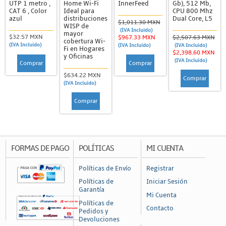
UTP 1 metro ,
Home Wi-Fi
InnerFeed
Gb), 512 Mb,
Accesorios y Antenas
CAT 6 , Color
Ideal para
CPU 800 Mhz
azul
distribuciones
Dual Core, L5
$1,011.30 MXN
Backhaul
WISP de
(IVA Incluido)
mayor
$32.57 MXN
$967.33 MXN
$2,507.63 MXN
PTMP
cobertura Wi-
(IVA Incluido)
(IVA Incluido)
(IVA Incluido)
Fi en Hogares
$2,398.60 MXN
y Oficinas
Radiocomunicación
(IVA Incluido)
Comprar
Comprar
Radios Intrínsecamente Seguros
$634.22 MXN
Comprar
(IVA Incluido)
Radios Móviles
Comprar
Radios Portátiles
Radios UHF (378-512, 764-870 Mhz)
Radios VHF (49-108, 169-216 MHz)
FORMAS DE PAGO
POLÍTICAS
MI CUENTA
Redes
Políticas de Envío
Registrar
Networking
Políticas de
Iniciar Sesión
Garantía
Covertidores de Medios
Mi Cuenta
Políticas de
Firewalls y Gateways
Contacto
Pedidos y
Devoluciones
Inyectores PoE