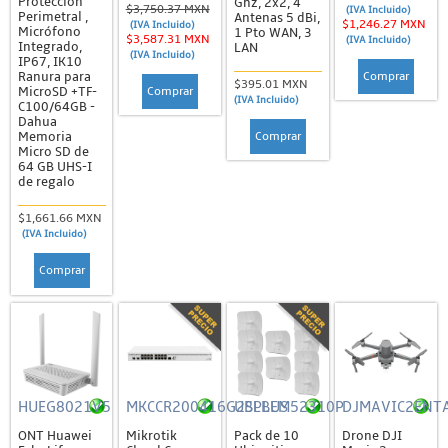
Protección
Ghz, 2x2, 4
$3,750.37 MXN
(IVA Incluido)
Perimetral ,
Antenas 5 dBi,
$1,246.27 MXN
(IVA Incluido)
Barras de Contactos (PDU)
Micrófono
1 Pto WAN, 3
$3,587.31 MXN
(IVA Incluido)
Integrado,
LAN
(IVA Incluido)
IP67, IK10
Charolas
Comprar
Ranura para
$395.01 MXN
Comprar
MicroSD +TF-
Gabinetes
(IVA Incluido)
C100/64GB -
Dahua
Montajes, Brackes y Accesorios
Comprar
Memoria
Micro SD de
Organizadores
64 GB UHS-I
de regalo
Otros Accesorios
$1,661.66 MXN
Paneles de Parcheo
(IVA Incluido)
Racks
Comprar
Registros
Ventiladores y AC
Tapas y Jacks
Tierras Físicas y Pararrayos
HUEG8021V5
MKCCR200416G2SPLUS
UBLBEM52310P
DJMAVIC2ENT
Barras de Unión, Conectores y Electrodos
ONT Huawei
Mikrotik
Pack de 10
Drone DJI