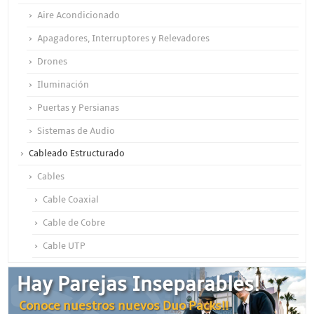
Aire Acondicionado
Apagadores, Interruptores y Relevadores
Drones
Iluminación
Puertas y Persianas
Sistemas de Audio
Cableado Estructurado
Cables
Cable Coaxial
Cable de Cobre
Cable UTP
Otros Cables
Hay Parejas Inseparables!
Canalización y Soporte
Conoce nuestros nuevos Duo Packs!!