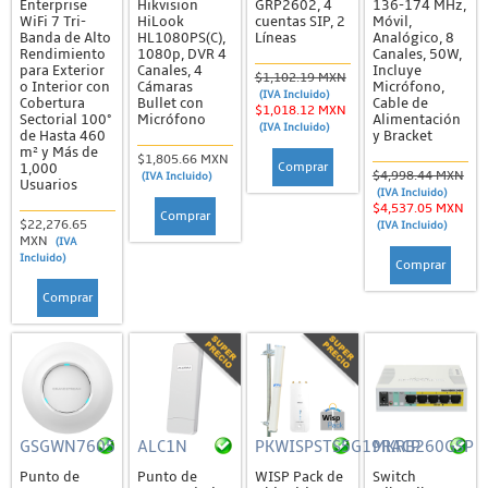
Enterprise
Hikvision
GRP2602, 4
136-174 MHz,
WiFi 7 Tri-
HiLook
cuentas SIP, 2
Móvil,
Cargadores de Baterías
Banda de Alto
HL1080PS(C),
Líneas
Analógico, 8
Rendimiento
1080p, DVR 4
Canales, 50W,
Otras Baterías
para Exterior
Canales, 4
Incluye
$1,102.19 MXN
o Interior con
Cámaras
Micrófono,
(IVA Incluido)
Cobertura
Bullet con
Cable de
Cables
$1,018.12 MXN
Sectorial 100°
Micrófono
Alimentación
(IVA Incluido)
de Hasta 460
y Bracket
Conectores y Clavijas
m² y Más de
$1,805.66 MXN
Comprar
1,000
$4,998.44 MXN
Fuentes de Poder
(IVA Incluido)
Usuarios
(IVA Incluido)
$4,537.05 MXN
Herramientas
Comprar
$22,276.65
(IVA Incluido)
MXN
(IVA
Interruptores y Protectores
Incluido)
Comprar
Reguladores y Supresores
Comprar
UPS y Generadores
Energía Solar
Conectores y Herramientas
Controladores e Inversores
GSGWN7605
ALC1N
PKWISPSTS5G19RACP
MKRB260GSP
Kits de Energía Solar
Punto de
Punto de
WISP Pack de
Switch