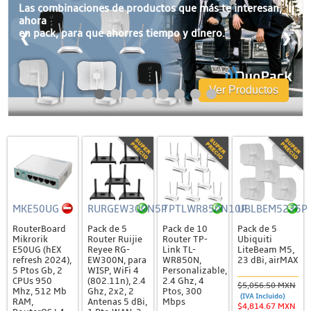
Accesorios
Las combinaciones de productos que más te interesan,
ahora
Cajas de Distribución
en pack, para que ahorres tiempo y dinero.
❮
❯
Canaleta
Charofil
Ver Productos
Conduit
Ducto de PVC
Conectores
Conectores Coaxiales
Conectores de RF
Conectores RJ45 / RJ11
MKE50UG
RURGEW300N5P
TPTLWR850N10P
UBLBEM5235P
RouterBoard
Pack de 5
Pack de 10
Pack de 5
Otros Conectores y Accesorios
Mikrorik
Router Ruijie
Router TP-
Ubiquiti
E50UG (hEX
Reyee RG-
Link TL-
LiteBeam M5,
Convertidores y Adaptadores
refresh 2024),
EW300N, para
WR850N,
23 dBi, airMAX
5 Ptos Gb, 2
WISP, WiFi 4
Personalizable,
Fibra Óptica
CPUs 950
(802.11n), 2.4
2.4 Ghz, 4
$5,056.50 MXN
Mhz, 512 Mb
Ghz, 2x2, 2
Ptos, 300
(IVA Incluido)
Accesorios
RAM,
Antenas 5 dBi,
Mbps
$4,814.67 MXN