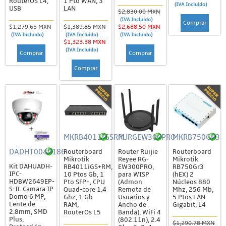
RouterOS L4,
1 Pto WAN, 3
(IVA Incluido)
Acopladores y Conectores
USB
LAN
$2,830.00 MXN
(IVA Incluido)
Comprar
Cable de Fibra
$1,279.65 MXN
$1,389.85 MXN
$2,688.50 MXN
(IVA Incluido)
(IVA Incluido)
(IVA Incluido)
Cajas de Distribución y Empalme
$1,323.38 MXN
(IVA Incluido)
Comprar
Comprar
Divisores y Atenuadores
Comprar
Herrajes, Tensores y Remates
Herramientas
Jumpers, Pigtails y DAC
Probadores
MKRB4011IGSRM
RURGEW300PRO
MKRB750GR3
Rosetas / Cajas Terminales
DADHT0040186
Routerboard
Router Ruijie
Routerboard
Herramientas
Mikrotik
Reyee RG-
Mikrotik
Kit DAHUADH-
RB4011iGS+RM,
EW300PRO,
RB750Gr3
IPC-
10 Ptos Gb, 1
para WISP
(hEX) 2
Patch Cords y Jumpers
HDBW2649EP-
Pto SFP+, CPU
(Admon
Núcleos 880
S-IL Camara IP
Quad-core 1.4
Remota de
Mhz, 256 Mb,
Jumpers de RF
Domo 6 MP,
Ghz, 1 Gb
Usuarios y
5 Ptos LAN
Lente de
RAM,
Ancho de
Gigabit, L4
Patch Cords (UTP)
2.8mm, SMD
RouterOs L5
Banda), WiFi 4
Plus,
(802.11n), 2.4
$1,290.78 MXN
Racks, Gabinetes y Registros