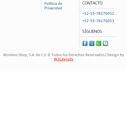
CONTACTO
Política de
Routers y Balanceadores
Privacidad
+52-55-78270052
Routers Cableados
+52-55-78270053
Routers LTE 4G/5G
SÍGUENOS
Routers y Repetidores Inalámbricos
Switches
Switches No PoE
Wireless Shop, S.A. de C.V. © Todos los Derechos Reservados | Design by
W3Layouts
Switches PoE
Marca Registrada | 899072310
Transceptores de Fibra
Redes de Fibra FTTH
Fuentes de Poder y Accesorios
OLTs
ONUs / ONTs
Redes Inalámbicas