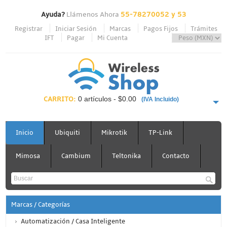
Ayuda?
Llámenos Ahora
55-78270052 y 53
Registrar
Iniciar Sesión
Marcas
Pagos Fijos
Trámites
IFT
Pagar
Mi Cuenta
CARRITO:
0 artículos - $0.00
(IVA Incluido)
PAGAR AHORA
Inicio
Ubiquiti
Mikrotik
TP-Link
Mimosa
Cambium
Teltonika
Contacto
Marcas / Categorías
Automatización / Casa Inteligente