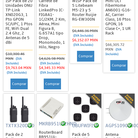
ISP Pack de 20
Carrete de
WISP Pack de
Mini OLT
Chapas Magnéticas
Unidades ONU
Fibra
5 Litebeam
FiberHome
TP-Link
LinkedPro IC-
M5-23 y 5
AN6001-G16-
Controladores de Acceso y Lectores Biométricos
XN020G3, 1
FIG8A1-
Router Ruijie
AC, Carrier
Pto GPON
1C/2KM, 2 Km,
RG-EW300N
Class, 16 Ptos
Enroladoras, Lectoras y Tarjetas
SC/UPC, 1 Ptos
Aérea, Mini
GPON, 16
FE, WiFi Dual
Figura 8,
Clase C+, 1 UR
$6,446.36 MXN
MIFARE
2.4 Ghz, 2
G.657A1 tipo
Rack
(IVA Incluido)
Antenas de 5
Drop,
$6,152.07 MXN
NFC
dBi
Monomodo, 1
$66,305.72
(IVA Incluido)
Hilo, Negro
MXN
(IVA
Otros
$10,300.46
Incluido)
Comprar
MXN
$4,626.98 MXN
(IVA
RFID
Incluido)
(IVA Incluido)
Comprar
$9,763.04 MXN
$4,345.33 MXN
Sistemas de Alarma
(IVA Incluido)
(IVA Incluido)
Accesorios
Comprar
Comprar
Estrobos
Gabinetes
Kits de Alarma
Paneles
MKRB951UI2HND
TXTX320DUO
UBUFWIFI5P
AGPS1090030
RouterBoard
Sensores
Pack de 2
Pack de 5
Antena
RB951Ui-