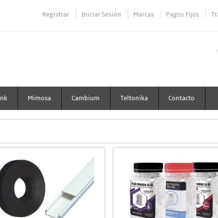
Registrar
Iniciar Sesión
Marcas
Pagos Fijos
Tr
ink
Mimosa
Cambium
Teltonika
Contacto