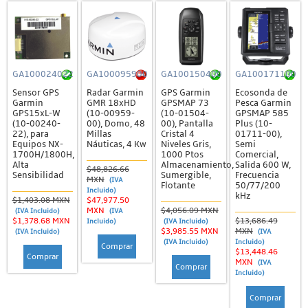
GA100024022
GA100095900
GA100150400
GA100171100
Sensor GPS
Radar Garmin
GPS Garmin
Ecosonda de
Garmin
GMR 18xHD
GPSMAP 73
Pesca Garmin
GPS15xL-W
(10-00959-
(10-01504-
GPSMAP 585
(10-00240-
00), Domo, 48
00), Pantalla
Plus (10-
22), para
Millas
Cristal 4
01711-00),
Equipos NX-
Náuticas, 4 Kw
Niveles Gris,
Semi
1700H/1800H,
1000 Ptos
Comercial,
Alta
Almacenamiento,
Salida 600 W,
$48,826.66
Sensibilidad
Sumergible,
Frecuencia
MXN
(IVA
Flotante
50/77/200
Incluido)
kHz
$1,403.08 MXN
$47,977.50
MXN
$4,056.09 MXN
(IVA Incluido)
(IVA
$1,378.68 MXN
$13,686.49
Incluido)
(IVA Incluido)
$3,985.55 MXN
MXN
(IVA Incluido)
(IVA
(IVA Incluido)
Incluido)
Comprar
$13,448.46
Comprar
MXN
(IVA
Comprar
Incluido)
Comprar