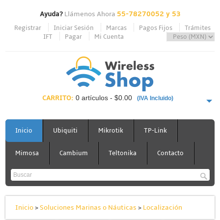
Ayuda?
Llámenos Ahora
55-78270052 y 53
Registrar
Iniciar Sesión
Marcas
Pagos Fijos
Trámites
IFT
Pagar
Mi Cuenta
CARRITO:
0 artículos - $0.00
(IVA Incluido)
PAGAR AHORA
Inicio
Ubiquiti
Mikrotik
TP-Link
Mimosa
Cambium
Teltonika
Contacto
Inicio
>
Soluciones Marinas o Náuticas
>
Localización