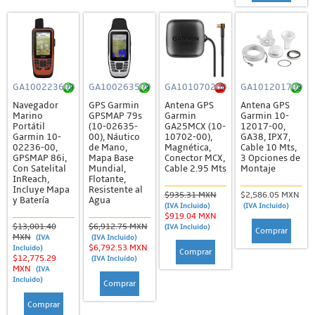
GA100223600
GA100263500
GA101070200
GA101201700
Navegador
GPS Garmin
Antena GPS
Antena GPS
Marino
GPSMAP 79s
Garmin
Garmin 10-
Portátil
(10-02635-
GA25MCX (10-
12017-00,
Garmin 10-
00), Náutico
10702-00),
GA38, IPX7,
02236-00,
de Mano,
Magnética,
Cable 10 Mts,
GPSMAP 86i,
Mapa Base
Conector MCX,
3 Opciones de
Con Satelital
Mundial,
Cable 2.95 Mts
Montaje
InReach,
Flotante,
Incluye Mapa
Resistente al
$935.31 MXN
$2,586.05 MXN
y Batería
Agua
(IVA Incluido)
(IVA Incluido)
$919.04 MXN
$13,001.40
$6,912.75 MXN
(IVA Incluido)
Comprar
MXN
(IVA
(IVA Incluido)
$6,792.53 MXN
Incluido)
Comprar
$12,775.29
(IVA Incluido)
MXN
(IVA
Incluido)
Comprar
Comprar