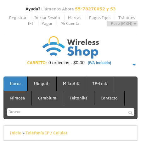
Ayuda?
Llámenos Ahora
55-78270052 y 53
Registrar
Iniciar Sesión
Marcas
Pagos Fijos
Trámites
IFT
Pagar
Mi Cuenta
CARRITO:
0 artículos - $0.00
(IVA Incluido)
PAGAR AHORA
Inicio
Ubiquiti
Mikrotik
TP-Link
Mimosa
Cambium
Teltonika
Contacto
Inicio
>
Telefonía IP / Celular