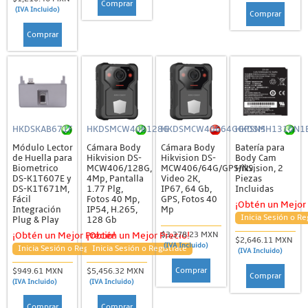
Comprar
(IVA Incluido)
Comprar
Comprar
HKDSKAB671F
HKDSMCW406128G
HKDSMCW40664GGPSNS
HKDSMH1310N1
Módulo Lector
Cámara Body
Cámara Body
Batería para
de Huella para
Hikvision DS-
Hikvision DS-
Body Cam
Biometrico
MCW406/128G,
MCW406/64G/GPS/NS,
Hikvision, 2
DS-K1T607E y
4Mp, Pantalla
Video 2K,
Piezas
DS-K1T671M,
1.77 Plg,
IP67, 64 Gb,
Incluidas
Fácil
Fotos 40 Mp,
GPS, Fotos 40
¡Obtén un Mejor 
Integración
IP54, H.265,
Mp
Inicia Sesión o Re
Plug & Play
128 Gb
$3,378.23 MXN
¡Obtén un Mejor Precio!
¡Obtén un Mejor Precio!
$2,646.11 MXN
(IVA Incluido)
Inicia Sesión o Regístrate
Inicia Sesión o Regístrate
(IVA Incluido)
Comprar
$949.61 MXN
$5,456.32 MXN
Comprar
(IVA Incluido)
(IVA Incluido)
Comprar
Comprar