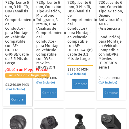
720p, Lente 6
720p, Lente 6
720p, Lente 6
720p, Lente 6
mm, 3 Mts IR,
mm, Conexión
mm, 3 Mts IR,
mm, Conexión
DBA (Analisis
Tipo Aviación,
DBA (Analisis
Tipo Aviación,
de
Micrófono
de
Diseño
Comportamiento
Integrado, 3
Comportamiento
Antivibración,
del
Mts IR, DBA
del
ADAS
Conductor)
(Analisis de
Conductor)
(Asistencia a
para Montaje
Comportamiento
para Montaje
la
en Vehículo
del
en Vehículo
Conducción)
Compatible
Conductor)
Compatible
para Montaje
con AE-
para Montaje
con AE-
en Vehículo
DI2032-
en Vehículo
DI2032G40(B),
Compatible
G40(B)/ Cable
Compatible
Cable de 3.1
con mDVRs
de 2.5 Mts de
con DVRs
Mts de Largo
Móviles
Largo
Moviles
HIKVISION
HIKVISION
serie I
$998.90 MXN
¡Obtén un Mejor Precio!
(IVA Incluido)
Inicia Sesión o Regístrate
$998.90 MXN
$998.90 MXN
(IVA Incluido)
(IVA Incluido)
Comprar
$1,240.89 MXN
(IVA Incluido)
Comprar
Comprar
Comprar