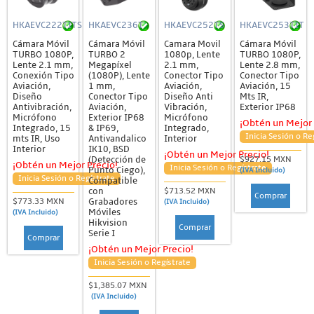
HKAEVC222TITS
HKAEVC236T
HKAEVC252TS
HKAEVC253TIT
Cámara Móvil
Cámara Móvil
Camara Movil
Cámara Móvil
TURBO 1080P,
TURBO 2
1080p, Lente
TURBO 1080P,
Lente 2.1 mm,
Megapíxel
2.1 mm,
Lente 2.8 mm,
Conexión Tipo
(1080P), Lente
Conector Tipo
Conector Tipo
Aviación,
1 mm,
Aviación,
Aviación, 15
Diseño
Conector Tipo
Diseño Anti
Mts IR,
Antivibración,
Aviación,
Vibración,
Exterior IP68
Micrófono
Exterior IP68
Micrófono
¡Obtén un Mejor 
Integrado, 15
& IP69,
Integrado,
Inicia Sesión o Re
mts IR, Uso
Antivandalico
Interior
Interior
IK10, BSD
¡Obtén un Mejor Precio!
(Detección de
$927.15 MXN
¡Obtén un Mejor Precio!
Inicia Sesión o Regístrate
Punto Ciego),
(IVA Incluido)
Inicia Sesión o Regístrate
Compatible
con
$713.52 MXN
Comprar
Grabadores
$773.33 MXN
(IVA Incluido)
Móviles
(IVA Incluido)
Hikvision
Comprar
Serie I
Comprar
¡Obtén un Mejor Precio!
Inicia Sesión o Regístrate
$1,385.07 MXN
(IVA Incluido)