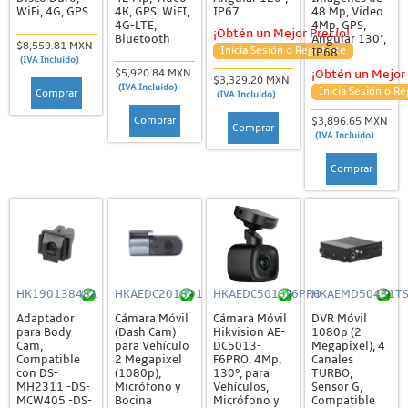
WiFi, 4G, GPS
4K, GPS, WiFI,
IP67
48 Mp, Video
4G-LTE,
4Mp, GPS,
¡Obtén un Mejor Precio!
Bluetooth
Angular 130°,
$8,559.81 MXN
Inicia Sesión o Regístrate
IP68
(IVA Incluido)
$5,920.84 MXN
¡Obtén un Mejor 
$3,329.20 MXN
(IVA Incluido)
Inicia Sesión o Re
Comprar
(IVA Incluido)
Comprar
$3,896.65 MXN
Comprar
(IVA Incluido)
Comprar
HK190138481
HKAEDC2018D1
HKAEDC5013F6PRO
HKAEMD50431T
Adaptador
Cámara Móvil
Cámara Móvil
DVR Móvil
para Body
(Dash Cam)
Hikvision AE-
1080p (2
Cam,
para Vehículo
DC5013-
Megapixel), 4
Compatible
2 Megapixel
F6PRO, 4Mp,
Canales
con DS-
(1080p),
130º, para
TURBO,
MH2311 -DS-
Micrófono y
Vehículos,
Sensor G,
MCW405 -DS-
Bocina
Micrófono y
Compatible