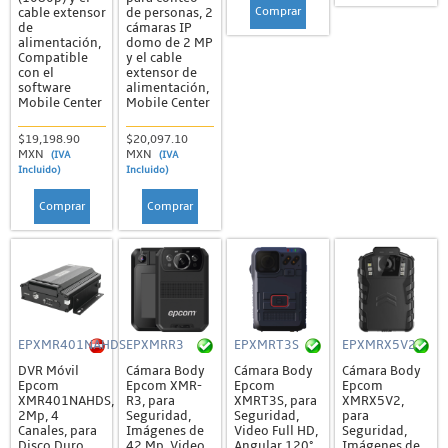
Comprar
cable extensor
de personas, 2
de
cámaras IP
alimentación,
domo de 2 MP
Compatible
y el cable
con el
extensor de
software
alimentación,
Mobile Center
Mobile Center
$19,198.90
$20,097.10
MXN
MXN
(IVA
(IVA
Incluido)
Incluido)
Comprar
Comprar
EPXMR401NAHDS
EPXMRR3
EPXMRT3S
EPXMRX5V2
DVR Móvil
Cámara Body
Cámara Body
Cámara Body
Epcom
Epcom XMR-
Epcom
Epcom
XMR401NAHDS,
R3, para
XMRT3S, para
XMRX5V2,
2Mp, 4
Seguridad,
Seguridad,
para
Canales, para
Imágenes de
Video Full HD,
Seguridad,
Disco Duro,
42 Mp, Video
Angular 120°,
Imágenes de