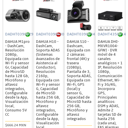
DADHT0390029
DADHT0390030
DADHT0390034
DADHT4350014
DAHUA M1pro
DAHUA H10 -
DAHUA S10 -
DAHUA DHI-
- DashCam,
DashCam,
Dashcam,
MXVR1004-
Resolución
Soporta ADAS
Equipada con
GFWI - DVR
1080p,
(Sistemas
2 cámaras:
móvil de 4
Equipada con
Avanzados de
frontal (4K) y
canales
Wi-Fi y sensor
Asistencia al
trasera
analógicos + 1
Gr, Capacidad
Conductor),
(1080p),
IP, Resolución
de MicroSD
Resolución
Pantalla de 3,
1080p,
hasta 128 Gb,
2160p,
Soporta ADAS,
Comunicación
Micrófono y
Equipada con
Equipada con
Ethernet, Wi-
altavoz
Wi-Fi y sensor
Wi-Fi, GPS
Fi y 3G/4G,
integrados,
G, Capacidad
(local) y
Incorpora
Configurable
de MicroSD
sensor G,
GPS,
desde la App,
hasta 256 GB,
Capacidad de
Principales
Visualización
Micrófono y
MicroSD hasta
analíticos:
local,
altavoz
256 GB,
DSM y ADAS,
Consumo 5V
integrados,
Micrófono y
Admite 2
CC
Configurable
altavoz
tarjetas SD de
desde la App,
integrados
hasta 256
Visualización
(cada una),
$666.24 MXN
local
E&S Alarmas