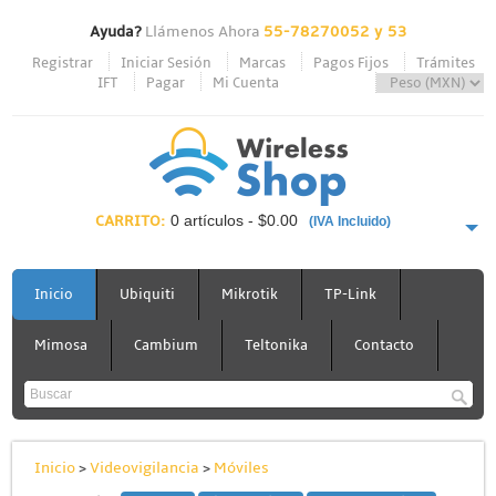
Ayuda?
Llámenos Ahora
55-78270052 y 53
Registrar
Iniciar Sesión
Marcas
Pagos Fijos
Trámites
IFT
Pagar
Mi Cuenta
CARRITO:
0 artículos - $0.00
(IVA Incluido)
PAGAR AHORA
Inicio
Ubiquiti
Mikrotik
TP-Link
Mimosa
Cambium
Teltonika
Contacto
Inicio
>
Videovigilancia
>
Móviles