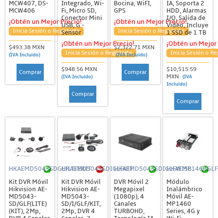
MCW407, DS-
Integrado, Wi-
Bocina, WiFI,
IA, Soporta 2
MCW406
Fi, Micro SD,
GPS
HDD, Alarmas
Conector Mini
I/O, Salida de
¡Obtén un Mejor Precio!
¡Obtén un Mejor Precio!
USB, G -
Video, Incluye
Inicia Sesión o Regístrate
Inicia Sesión o Regístrate
Sensor
1 SSD de 1 TB
¡Obtén un Mejor Precio!
¡Obtén un Mejor 
$493.38 MXN
$2,322.71 MXN
Inicia Sesión o Regístrate
Inicia Sesión o Re
(IVA Incluido)
(IVA Incluido)
$948.56 MXN
$10,515.59
Comprar
Comprar
MXN
(IVA Incluido)
(IVA
Incluido)
Comprar
Comprar
HKAEMD5043SDGLFLITEKIT
HKAEMD5043SDIGLFKIT
HKAEMD5043SDIGLFWI58
HKAEMP1460GLF
Kit DVR Móvil
Kit DVR Móvil
DVR Móvil 2
Módulo
Hikvision AE-
Hikvision AE-
Megapixel
Inalámbrico
MD5043-
MD5043-
(1080p), 4
Móvil AE-
SD/GLF(LITE)
SD/I/GLF/KIT,
Canales
MP1460
(KIT), 2Mp,
2Mp, DVR 4
TURBOHD,
Series, 4G y