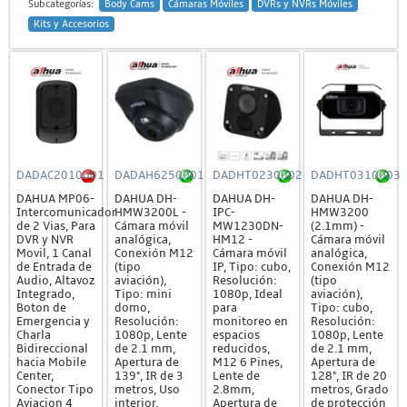
Subcategorías:
Body Cams
Cámaras Móviles
DVRs y NVRs Móviles
Kits y Accesorios
DADAC2010001
DADAH6250001
DADHT0230002
DADHT0310003
DAHUA MP06-
DAHUA DH-
DAHUA DH-
DAHUA DH-
Intercomunicador
HMW3200L -
IPC-
HMW3200
de 2 Vias, Para
Cámara móvil
MW1230DN-
(2.1mm) -
DVR y NVR
analógica,
HM12 -
Cámara móvil
Movil, 1 Canal
Conexión M12
Cámara móvil
analógica,
de Entrada de
(tipo
IP, Tipo: cubo,
Conexión M12
Audio, Altavoz
aviación),
Resolución:
(tipo
Integrado,
Tipo: mini
1080p, Ideal
aviación),
Boton de
domo,
para
Tipo: cubo,
Emergencia y
Resolución:
monitoreo en
Resolución:
Charla
1080p, Lente
espacios
1080p, Lente
Bidireccional
de 2.1 mm,
reducidos,
de 2.1 mm,
hacia Mobile
Apertura de
M12 6 Pines,
Apertura de
Center,
139°, IR de 3
Lente de
128°, IR de 20
Conector Tipo
metros, Uso
2.8mm,
metros, Grado
Aviacion 4
interior,
Apertura de
de protección