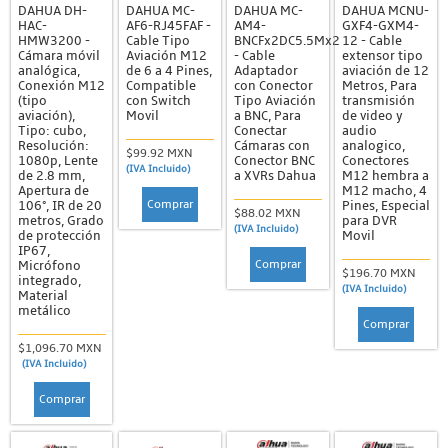
DAHUA DH-
DAHUA MC-
DAHUA MC-
DAHUA MCNU-
HAC-
AF6-RJ45FAF -
AM4-
GXF4-GXM4-
HMW3200 -
Cable Tipo
BNCFx2DC5.5Mx2
12 - Cable
Cámara móvil
Aviación M12
- Cable
extensor tipo
analógica,
de 6 a 4 Pines,
Adaptador
aviación de 12
Conexión M12
Compatible
con Conector
Metros, Para
(tipo
con Switch
Tipo Aviación
transmisión
aviación),
Movil
a BNC, Para
de video y
Tipo: cubo,
Conectar
audio
Resolución:
Cámaras con
analogico,
$99.92 MXN
1080p, Lente
Conector BNC
Conectores
(IVA Incluido)
de 2.8 mm,
a XVRs Dahua
M12 hembra a
Apertura de
M12 macho, 4
Comprar
106°, IR de 20
Pines, Especial
$88.02 MXN
metros, Grado
para DVR
(IVA Incluido)
de protección
Movil
IP67,
Comprar
Micrófono
$196.70 MXN
integrado,
(IVA Incluido)
Material
metálico
Comprar
$1,096.70 MXN
(IVA Incluido)
Comprar