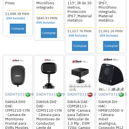
Pines
Micrófono
115°, IR de 30
IP67,
integrado
metros,
Micrófono
Protección
integrado,
$1,688.38 MXN
IP67, Material
Material
$840.93 MXN
(IVA Incluido)
metálico
metálico
(IVA Incluido)
Comprar
$1,027.76 MXN
$1,001.26 MXN
Comprar
(IVA Incluido)
(IVA Incluido)
Comprar
Comprar
DADHT0310008
DADHT0310009
DADHT0310013
DADHT0310015
DAHUA DHI-
DAHUA DHI-
DAHUA DAE-
DAHUA DH-
DAE-
DAE-
CDMS8113-
HAC-
CFM5210-CYN
CDM5110-CYN
GFW -Camara
HMW3200D-V
- Camara de
- Cámara para
para Tablero
- Cámara
Monitoreo
Monitoreo de
Vehicular de
móvil
Frontal para
Conductor,
1.3 Mp , DSM
analógica,
DVRs Moviles,
Lente de
720p, Campo
Conexión M12