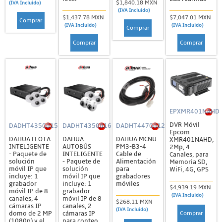
$1,840.18 MXN
(IVA Incluido)
(IVA Incluido)
$1,437.78 MXN
$7,047.01 MXN
Comprar
(IVA Incluido)
(IVA Incluido)
Comprar
Comprar
Comprar
EPXMR401NAHD
DVR Móvil
DADHT4350015
DADHT4350016
DADHT4470012
Epcom
DAHUA FLOTA
DAHUA
DAHUA MCNU-
XMR401NAHD,
INTELIGENTE
AUTOBÚS
PM3-B3-4
2Mp, 4
- Paquete de
INTELIGENTE
Cable de
Canales, para
solución
- Paquete de
Alimentación
Memoria SD,
móvil IP que
solución
para
WiFi, 4G, GPS
incluye: 1
móvil IP que
grabadores
grabador
incluye: 1
móviles
$4,939.19 MXN
móvil IP de 8
grabador
(IVA Incluido)
canales, 4
móvil IP de 8
$268.11 MXN
cámaras IP
canales, 2
(IVA Incluido)
Comprar
domo de 2 MP
cámaras IP
(1080p) y el
para conteo