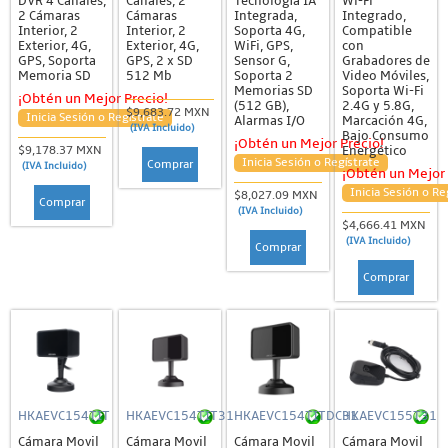
DVR 4 Canales,
Canales, 2
Tecnología IA
Wi-Fi
2 Cámaras
Cámaras
Integrada,
Integrado,
Interior, 2
Interior, 2
Soporta 4G,
Compatible
Exterior, 4G,
Exterior, 4G,
WiFi, GPS,
con
GPS, Soporta
GPS, 2 x SD
Sensor G,
Grabadores de
Memoria SD
512 Mb
Soporta 2
Video Móviles,
Memorias SD
Soporta Wi-Fi
¡Obtén un Mejor Precio!
(512 GB),
2.4G y 5.8G,
$9,683.72 MXN
Inicia Sesión o Regístrate
Alarmas I/O
Marcación 4G,
(IVA Incluido)
Bajo Consumo
¡Obtén un Mejor Precio!
Energético
$9,178.37 MXN
Inicia Sesión o Regístrate
Comprar
(IVA Incluido)
¡Obtén un Mejor 
Inicia Sesión o Re
$8,027.09 MXN
Comprar
(IVA Incluido)
$4,666.41 MXN
(IVA Incluido)
Comprar
Comprar
HKAEVC154TIT
HKAEVC154TIT31
HKAEVC154TITDC31
HKAEVC155T31
Cámara Movil
Cámara Movil
Cámara Movil
Cámara Movil