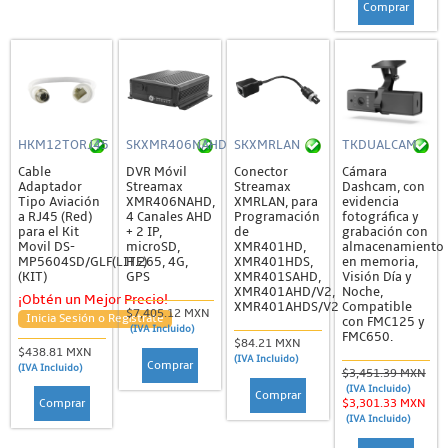
Comprar
HKM12TORJ45
SKXMR406NAHD
SKXMRLAN
TKDUALCAM
Cable
DVR Móvil
Conector
Cámara
Adaptador
Streamax
Streamax
Dashcam, con
Tipo Aviación
XMR406NAHD,
XMRLAN, para
evidencia
a RJ45 (Red)
4 Canales AHD
Programación
fotográfica y
para el Kit
+ 2 IP,
de
grabación con
Movil DS-
microSD,
XMR401HD,
almacenamiento
MP5604SD/GLF(LITE)
H.265, 4G,
XMR401HDS,
en memoria,
(KIT)
GPS
XMR401SAHD,
Visión Día y
XMR401AHD/V2,
Noche,
¡Obtén un Mejor Precio!
XMR401AHDS/V2
Compatible
$7,405.12 MXN
Inicia Sesión o Regístrate
con FMC125 y
(IVA Incluido)
FMC650.
$84.21 MXN
$438.81 MXN
(IVA Incluido)
Comprar
(IVA Incluido)
$3,451.39 MXN
(IVA Incluido)
Comprar
Comprar
$3,301.33 MXN
(IVA Incluido)