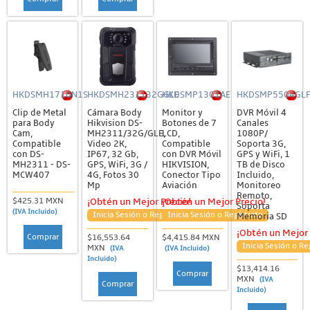
HKDSMH1710N1S
HKDSMH231132GGLE
HKDSMP1301AE
HKDSMP5504GLF
Clip de Metal
Cámara Body
Monitor y
DVR Móvil 4
para Body
Hikvision DS-
Botones de 7
Canales
Cam,
MH2311/32G/GLE,
LCD,
1080P/
Compatible
Video 2K,
Compatible
Soporta 3G,
con DS-
IP67, 32 Gb,
con DVR Móvil
GPS y WiFi, 1
MH2311 - DS-
GPS, WiFi, 3G /
HIKVISION,
TB de Disco
MCW407
4G, Fotos 30
Conector Tipo
Incluido,
Mp
Aviación
Monitoreo
Remoto,
$425.31 MXN
¡Obtén un Mejor Precio!
¡Obtén un Mejor Precio!
Soporta
(IVA Incluido)
Inicia Sesión o Regístrate
Inicia Sesión o Regístrate
Memoria SD
¡Obtén un Mejor 
Comprar
$16,553.64
$4,415.84 MXN
Inicia Sesión o Re
MXN
(IVA
(IVA Incluido)
Incluido)
$13,414.16
Comprar
MXN
(IVA
Comprar
Incluido)