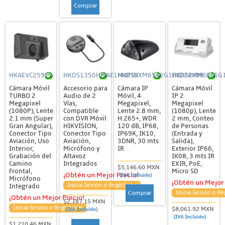
Comprar
HKAEVC259TS
HKDS1350HMAE1M4PIN
HKDS2XM6542G1IND28MM
HKDS2XM6825G1
Cámara Móvil
Accesorio para
Cámara IP
Cámara Móvil
TURBO 2
Audio de 2
Móvil, 4
IP 2
Megapixel
Vías,
Megapixel,
Megapixel
(1080P), Lente
Compatible
Lente 2.8 mm,
(1080p), Lente
2.1 mm (Super
con DVR Móvil
H.265+, WDR
2 mm, Conteo
Gran Angular),
HIKVISION,
120 dB, IP68,
de Personas
Conector Tipo
Conector Tipo
IP69K, IK10,
(Entrada y
Aviación, Uso
Aviación,
3DNR, 30 mts
Salida),
Interior,
Micrófono y
IR
Exterior IP66,
Grabación del
Altavoz
IK08, 3 mts IR
Camino
Integrados
EXIR, PoE,
$5,146.60 MXN
Frontal,
Micro SD
¡Obtén un Mejor Precio!
(IVA Incluido)
Micrófono
¡Obtén un Mejor 
Inicia Sesión o Regístrate
Integrado
Inicia Sesión o Re
Comprar
¡Obtén un Mejor Precio!
$2,187.15 MXN
Inicia Sesión o Regístrate
$8,061.92 MXN
(IVA Incluido)
(IVA Incluido)
$1,210.46 MXN