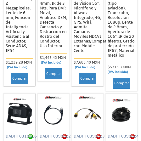
2
4mm, IR de 3
de Vision 55°,
(tipo
Megapixeles,
Mts, Para DVR
Micrófono y
aviación),
Lente de 6
Movil,
Altavoz
Tipo: cubo,
mm, Funcion
Analitico DSM,
Integrado, 4G,
Resolución
de
Detecta
GPS, WiFi,
1080p, Lente
Inteligencia
Cansancio y
Admite
de 2.8mm,
Artificial y
Distraccion en
Camaras
Apertura de
Asistencia al
Rostro del
Moviles HDCVI
106°, IR de 20
Conductor,
Conductor,
Externas/Compatible
metros, Grado
Serie ADAS,
Uso Interior
con Mobile
de protección
IP54
Center
IP67, Material
metálico
$1,445.42 MXN
$1,239.28 MXN
$7,685.40 MXN
(IVA Incluido)
$571.93 MXN
(IVA Incluido)
(IVA Incluido)
(IVA Incluido)
Comprar
Comprar
Comprar
Comprar
DADHT0310016
DADHT0390022
DADHT0390023
DADHT0390024