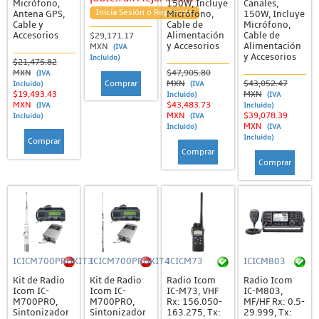
Micrófono,
150W, Incluye
Canales,
Inicia Sesión o Regístrate
Antena GPS,
Micrófono,
150W, Incluye
Cable y
Cable de
Micrófono,
Accesorios
Alimentación
Cable de
$29,171.17
y Accesorios
Alimentación
MXN
(IVA
y Accesorios
Incluido)
$21,475.82
MXN
$47,905.80
(IVA
Comprar
MXN
$43,052.47
Incluido)
(IVA
$19,493.43
MXN
Incluido)
(IVA
MXN
$43,483.73
(IVA
Incluido)
MXN
$39,078.39
Incluido)
(IVA
MXN
Incluido)
(IVA
Incluido)
Comprar
Comprar
Comprar
ICICM700PROKIT3
ICICM700PROKIT4
ICICM73
ICICM803
Kit de Radio
Kit de Radio
Radio Icom
Radio Icom
Icom IC-
Icom IC-
IC-M73, VHF
IC-M803,
M700PRO,
M700PRO,
Rx: 156.050-
MF/HF Rx: 0.5-
Sintonizador
Sintonizador
163.275, Tx:
29.999, Tx: