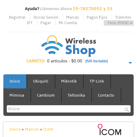
Ayuda?
Llámenos Ahora
55-78270052 y 53
Registrar
Iniciar Sesión
Marcas
Pagos Fijos
Trámites
IFT
Pagar
Mi Cuenta
CARRITO:
0 artículos - $0.00
(IVA Incluido)
PAGAR AHORA
Inicio
Ubiquiti
Mikrotik
TP-Link
Mimosa
Cambium
Teltonika
Contacto
Inicio
>
Marcas
>
Icom