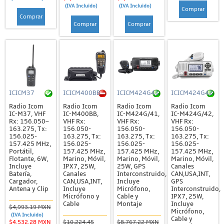
(IVA Incluido)
(IVA Incluido)
Comprar
Comprar
Comprar
Comprar
ICICM37
ICICM400BB
ICICM424G41
ICICM424G42
Radio Icom
Radio Icom
Radio Icom
Radio Icom
IC-M37, VHF
IC-M400BB,
IC-M424G/41,
IC-M424G/42,
Rx: 156.050–
VHF Rx:
VHF Rx:
VHF Rx:
163.275, Tx:
156.050-
156.050-
156.050-
156.025-
163.275, Tx:
163.275, Tx:
163.275, Tx:
157.425 MHz,
156.025-
156.025-
156.025-
Portátil,
157.425 MHz,
157.425 MHz,
157.425 MHz,
Flotante, 6W,
Marino, Móvil,
Marino, Móvil,
Marino, Móvil,
Incluye
IPX7, 25W,
25W, GPS
Canales
Batería,
Canales
Interconstruido,
CAN,USA,INT,
Cargador,
CAN,USA,INT,
Incluye
GPS
Antena y Clip
Incluye
Micrófono,
Interconstruido,
Micrófono y
Cable y
IPX7, 25W,
Cable
Montaje
Incluye
$4,993.19 MXN
Micrófono,
(IVA Incluido)
Cable y
$4,532.28 MXN
$10,224.45
$8,767.22 MXN