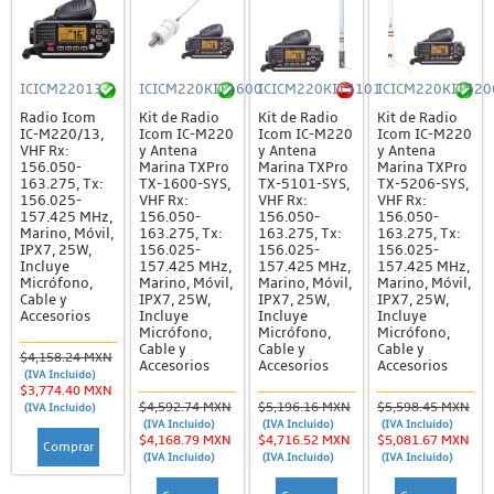
ICICM22013
ICICM220KIT1600
ICICM220KIT5101
ICICM220KIT520
Radio Icom
Kit de Radio
Kit de Radio
Kit de Radio
IC-M220/13,
Icom IC-M220
Icom IC-M220
Icom IC-M220
VHF Rx:
y Antena
y Antena
y Antena
156.050-
Marina TXPro
Marina TXPro
Marina TXPro
163.275, Tx:
TX-1600-SYS,
TX-5101-SYS,
TX-5206-SYS,
156.025-
VHF Rx:
VHF Rx:
VHF Rx:
157.425 MHz,
156.050-
156.050-
156.050-
Marino, Móvil,
163.275, Tx:
163.275, Tx:
163.275, Tx:
IPX7, 25W,
156.025-
156.025-
156.025-
Incluye
157.425 MHz,
157.425 MHz,
157.425 MHz,
Micrófono,
Marino, Móvil,
Marino, Móvil,
Marino, Móvil,
Cable y
IPX7, 25W,
IPX7, 25W,
IPX7, 25W,
Accesorios
Incluye
Incluye
Incluye
Micrófono,
Micrófono,
Micrófono,
Cable y
Cable y
Cable y
$4,158.24 MXN
Accesorios
Accesorios
Accesorios
(IVA Incluido)
$3,774.40 MXN
$4,592.74 MXN
$5,196.16 MXN
$5,598.45 MXN
(IVA Incluido)
(IVA Incluido)
(IVA Incluido)
(IVA Incluido)
$4,168.79 MXN
$4,716.52 MXN
$5,081.67 MXN
Comprar
(IVA Incluido)
(IVA Incluido)
(IVA Incluido)