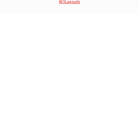
W3Layouts
Marca Registrada | 585244944