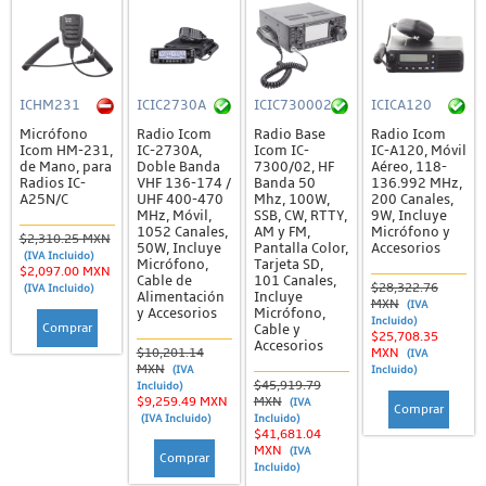
ICHM231
ICIC2730A
ICIC730002
ICICA120
Micrófono
Radio Icom
Radio Base
Radio Icom
Icom HM-231,
IC-2730A,
Icom IC-
IC-A120, Móvil
de Mano, para
Doble Banda
7300/02, HF
Aéreo, 118-
Radios IC-
VHF 136-174 /
Banda 50
136.992 MHz,
A25N/C
UHF 400-470
Mhz, 100W,
200 Canales,
MHz, Móvil,
SSB, CW, RTTY,
9W, Incluye
1052 Canales,
AM y FM,
Micrófono y
$2,310.25 MXN
50W, Incluye
Pantalla Color,
Accesorios
(IVA Incluido)
Micrófono,
Tarjeta SD,
$2,097.00 MXN
Cable de
101 Canales,
$28,322.76
(IVA Incluido)
Alimentación
Incluye
MXN
(IVA
y Accesorios
Micrófono,
Incluido)
Comprar
Cable y
$25,708.35
Accesorios
$10,201.14
MXN
(IVA
MXN
(IVA
Incluido)
$45,919.79
Incluido)
$9,259.49 MXN
MXN
(IVA
Comprar
(IVA Incluido)
Incluido)
$41,681.04
MXN
(IVA
Comprar
Incluido)