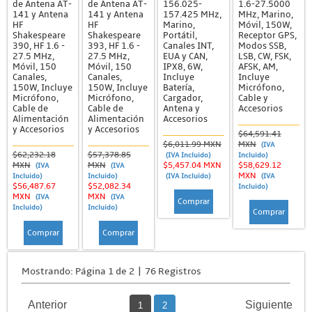
de Antena AT-
de Antena AT-
156.025-
1.6-27.5000
141 y Antena
141 y Antena
157.425 MHz,
MHz, Marino,
HF
HF
Marino,
Móvil, 150W,
Shakespeare
Shakespeare
Portátil,
Receptor GPS,
390, HF 1.6 -
393, HF 1.6 -
Canales INT,
Modos SSB,
27.5 MHz,
27.5 MHz,
EUA y CAN,
LSB, CW, FSK,
Móvil, 150
Móvil, 150
IPX8, 6W,
AFSK, AM,
Canales,
Canales,
Incluye
Incluye
150W, Incluye
150W, Incluye
Batería,
Micrófono,
Micrófono,
Micrófono,
Cargador,
Cable y
Cable de
Cable de
Antena y
Accesorios
Alimentación
Alimentación
Accesorios
y Accesorios
y Accesorios
$64,591.41
$6,011.99 MXN
MXN
(IVA
$62,232.18
$57,378.85
(IVA Incluido)
Incluido)
MXN
MXN
$5,457.04 MXN
$58,629.12
(IVA
(IVA
MXN
Incluido)
Incluido)
(IVA Incluido)
(IVA
$56,487.67
$52,082.34
Incluido)
MXN
MXN
(IVA
(IVA
Comprar
Incluido)
Incluido)
Comprar
Comprar
Comprar
Mostrando: Página 1 de 2 | 76 Registros
Anterior
Siguiente
1
2