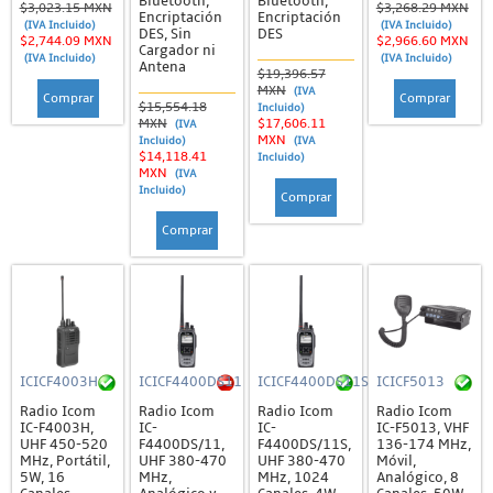
Bluetooth,
Bluetooth,
$3,023.15 MXN
$3,268.29 MXN
Encriptación
Encriptación
(IVA Incluido)
(IVA Incluido)
DES, Sin
DES
$2,744.09 MXN
$2,966.60 MXN
Cargador ni
(IVA Incluido)
(IVA Incluido)
Antena
$19,396.57
MXN
(IVA
Comprar
Comprar
$15,554.18
Incluido)
MXN
$17,606.11
(IVA
MXN
Incluido)
(IVA
$14,118.41
Incluido)
MXN
(IVA
Incluido)
Comprar
Comprar
ICICF4003H
ICICF4400DS11
ICICF4400DS11S
ICICF5013
Radio Icom
Radio Icom
Radio Icom
Radio Icom
IC-F4003H,
IC-
IC-
IC-F5013, VHF
UHF 450-520
F4400DS/11,
F4400DS/11S,
136-174 MHz,
MHz, Portátil,
UHF 380-470
UHF 380-470
Móvil,
5W, 16
MHz,
MHz, 1024
Analógico, 8