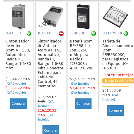
ICAT130
ICAT141
ICBP298
ICCFFR5300SC
Sintonizador
Sintonizador
Batería Icom
Tarjeta de
de Antena
de Antena
BP-298, Li-
Almacenamiento
Icom AT-130,
Icom AT-141,
Ion, 2250
Icom
Automático,
Automático,
mAh, para
CFFR5300SC,
Banda HF,
Banda HF,
Radios
para Registros
Rango: 1.6-30
Rango: 1.6-30
ICF3003 /
en Equipo UC-
Mhz
Mhz, Conector
4003 / ICV86
FR5300
Externo para
¡Obtén un Mejor 
Cable de
$2,844.27 MXN
$1,572.99 MXN
Inicia Sesión o Re
Control, 45
(IVA Incluido)
(IVA Incluido)
Memorias
$2,581.72 MXN
$1,427.79 MXN
$31,838.39
(IVA Incluido)
(IVA Incluido)
MXN
(IVA
$17,759.67
Incluido)
MXN
(IVA
Comprar
Comprar
Incluido)
Comprar
$16,120.32
MXN
(IVA
Incluido)
Comprar