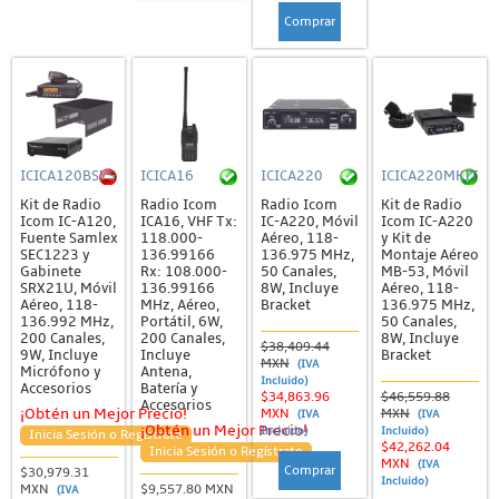
Comprar
ICICA120BSYS
ICICA16
ICICA220
ICICA220MKIT
Kit de Radio
Radio Icom
Radio Icom
Kit de Radio
Icom IC-A120,
ICA16, VHF Tx:
IC-A220, Móvil
Icom IC-A220
Fuente Samlex
118.000-
Aéreo, 118-
y Kit de
SEC1223 y
136.99166
136.975 MHz,
Montaje Aéreo
Gabinete
Rx: 108.000-
50 Canales,
MB-53, Móvil
SRX21U, Móvil
136.99166
8W, Incluye
Aéreo, 118-
Aéreo, 118-
MHz, Aéreo,
Bracket
136.975 MHz,
136.992 MHz,
Portátil, 6W,
50 Canales,
200 Canales,
200 Canales,
8W, Incluye
$38,409.44
9W, Incluye
Incluye
Bracket
MXN
(IVA
Micrófono y
Antena,
Incluido)
Accesorios
Batería y
$34,863.96
$46,559.88
Accesorios
MXN
MXN
¡Obtén un Mejor Precio!
(IVA
(IVA
¡Obtén un Mejor Precio!
Incluido)
Incluido)
Inicia Sesión o Regístrate
$42,262.04
Inicia Sesión o Regístrate
MXN
(IVA
Comprar
$30,979.31
Incluido)
MXN
$9,557.80 MXN
(IVA