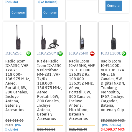
Incluido)
(IVA Incluido)
Comprar
Comprar
Comprar
ICICA25C
ICICA25CMIC
ICICA25NK
ICICF1100D
Radio Icom
Kit de Radio
Radio Icom
Radio Icom
IC-A25C, VHF
Icom IC-A25C
IC-A25NK, VHF
IC-F1100D,
Tx/Rx:
y Micrófono
Tx: 118.000–
VHF 136-174
118.000-
HM-231, VHF
136.992 Rx:
MHz, 16
136.975 MHz,
Tx/Rx:
108.000–
Canales, 5W,
Aéreo,
118.000-
136.992 MHz,
Digital NXDN,
Portátil, 6W,
136.975 MHz,
Aéreo,
Trunking
200 Canales,
Aéreo,
Portátil, 6W,
Monositio,
Incluye
Portátil, 6W,
300 Canales,
IP67, Incluye
Antena,
200 Canales,
Incluye
Cargador,
Batería y
Incluye
Antena,
Batería,
Accesorios
Antena,
Micrófono,
Antena y Clip
Batería y
Batería y
Accesorios
Accesorios
$15,013.09
$5,066.00 MXN
MXN
(IVA
(IVA Incluido)
$15,462.51
$15,462.40
$4,598.37 MXN
Incluido)