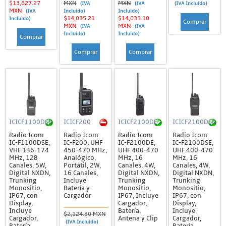
$13,627.27
MXN
MXN
(IVA
(IVA
(IVA Incluido)
MXN
(IVA
Incluido)
Incluido)
$14,035.21
$14,035.10
Incluido)
Comprar
MXN
MXN
(IVA
(IVA
Incluido)
Incluido)
Comprar
Comprar
Comprar
ICICF1100DSE
ICICF200
ICICF2100DE
ICICF2100DSE
Radio Icom
Radio Icom
Radio Icom
Radio Icom
IC-F1100DSE,
IC-F200, UHF
IC-F2100DE,
IC-F2100DSE,
VHF 136-174
450-470 MHz,
UHF 400-470
UHF 400-470
MHz, 128
Analógico,
MHz, 16
MHz, 16
Canales, 5W,
Portátil, 2W,
Canales, 4W,
Canales, 4W,
Digital NXDN,
16 Canales,
Digital NXDN,
Digital NXDN,
Trunking
Incluye
Trunking
Trunking
Monositio,
Batería y
Monositio,
Monositio,
IP67, con
Cargador
IP67, Incluye
IP67, con
Display,
Cargador,
Display,
Incluye
Batería,
Incluye
$2,124.30 MXN
Cargador,
Antena y Clip
Cargador,
(IVA Incluido)