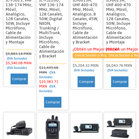
IC-F5023, VHF
IC-F5220D,
ICF6013H,
ICF6023H,
136-174 MHz,
VHF 136-174
UHF 400-470
UHF 400-470
Móvil,
MHz, Móvil,
MHz, Móvil,
MHz, Móvil,
Analógico,
128 Canales,
Analógico, 8
Analógico,
128 Canales,
50W, Digital
Canales, 45W,
128 Canales,
50W, Incluye
NXDN,
Incluye
50W, Incluye
Micrófono,
Trunking /
Micrófono,
Micrófono,
Cable de
MultiTrunk,
Cable de
Cable de
Alimentación
Incluye
Alimentación
Alimentación
y Montaje
Micrófono,
y Bracket
y Montaje
Cable de
¡Obtén un Mejor Precio!
¡Obtén un Mejor 
Alimentación
$5,883.14 MXN
Inicia Sesión o Regístrate
Inicia Sesión o Re
y Bracket
(IVA Incluido)
$5,340.08 MXN
$5,204.32 MXN
$6,043.76 MXN
$11,439.68
(IVA Incluido)
(IVA Incluido)
(IVA Incluido)
MXN
(IVA
Incluido)
Comprar
Comprar
Comprar
$10,383.71
MXN
(IVA
Incluido)
Comprar