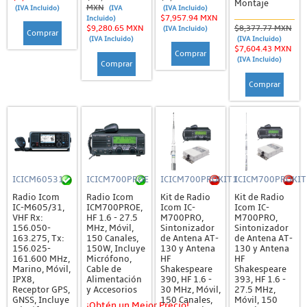
Montaje
MXN
(IVA Incluido)
(IVA
(IVA Incluido)
$7,957.94 MXN
Incluido)
$9,280.65 MXN
$8,377.77 MXN
(IVA Incluido)
Comprar
(IVA Incluido)
(IVA Incluido)
$7,604.43 MXN
Comprar
(IVA Incluido)
Comprar
Comprar
ICICM60531
ICICM700PROE
ICICM700PROKIT1
ICICM700PROKIT
Radio Icom
Radio Icom
Kit de Radio
Kit de Radio
IC-M605/31,
ICM700PROE,
Icom IC-
Icom IC-
VHF Rx:
HF 1.6 - 27.5
M700PRO,
M700PRO,
156.050-
MHz, Móvil,
Sintonizador
Sintonizador
163.275, Tx:
150 Canales,
de Antena AT-
de Antena AT-
156.025-
150W, Incluye
130 y Antena
130 y Antena
161.600 MHz,
Micrófono,
HF
HF
Marino, Móvil,
Cable de
Shakespeare
Shakespeare
IPX8,
Alimentación
390, HF 1.6 -
393, HF 1.6 -
Receptor GPS,
y Accesorios
30 MHz, Móvil,
27.5 MHz,
GNSS, Incluye
150 Canales,
Móvil, 150
¡Obtén un Mejor Precio!