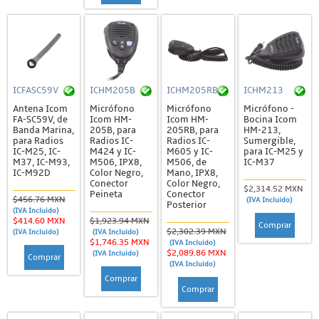
ICFASC59V
ICHM205B
ICHM205RB
ICHM213
Antena Icom
Micrófono
Micrófono
Micrófono -
FA-SC59V, de
Icom HM-
Icom HM-
Bocina Icom
Banda Marina,
205B, para
205RB, para
HM-213,
para Radios
Radios IC-
Radios IC-
Sumergible,
IC-M25, IC-
M424 y IC-
M605 y IC-
para IC-M25 y
M37, IC-M93,
M506, IPX8,
M506, de
IC-M37
IC-M92D
Color Negro,
Mano, IPX8,
Conector
Color Negro,
$2,314.52 MXN
Peineta
Conector
$456.76 MXN
(IVA Incluido)
Posterior
(IVA Incluido)
$414.60 MXN
$1,923.94 MXN
Comprar
$2,302.39 MXN
(IVA Incluido)
(IVA Incluido)
$1,746.35 MXN
(IVA Incluido)
$2,089.86 MXN
(IVA Incluido)
Comprar
(IVA Incluido)
Comprar
Comprar