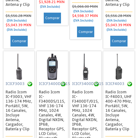
Batería,
Batería,
$1,928.21 MXN
Antena y Clip
Antena y Clip
$5,066.00 MXN
(IVA Incluido)
(IVA Incluido)
$5,556.28 MXN
$4,598.37 MXN
$5,556.28 MXN
Comprar
(IVA Incluido)
(IVA Incluido)
(IVA Incluido)
$5,043.39 MXN
$5,043.39 MXN
(IVA Incluido)
(IVA Incluido)
Comprar
Comprar
Comprar
ICICF3003
ICICF3400DS11S
ICICF3400DT01S
ICICF4003
Radio Icom
Radio Icom
Radio Icom
Radio Icom
IC-F3003, VHF
IC-
IC-
IC-F4003, UHF
136-174 MHz,
F3400DS/11S,
F3400DT/01S,
400-470 MHz,
Portátil, 5W,
VHF 136-174
VHF 136-174
Portátil, 5W,
16 Canales,
MHz, 1024
MHz, 1024
16 Canales,
Incluye
Canales, 4W,
Canales, 4W,
Incluye
Antena,
Digital NXDN,
Digital NXDN,
Antena,
Cargador,
IP68,
IP68,
Cargador,
Batería y Clip
Receptor GPS,
Receptor GPS,
Batería y Clip
LCD Color,
LCD Color,