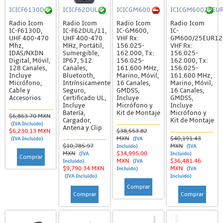
ICICF6130D
ICICF62DUL11
ICICGM600
ICICGM60025EU
Radio Icom
Radio Icom
Radio Icom
Radio Icom
IC-F6130D,
IC-F62DUL/11,
IC-GM600,
IC-
UHF 400-470
UHF 400-470
VHF Rx:
GM600/25EUR12
Mhz,
MHz, Portátil,
156.025-
VHF Rx:
IDAS/NXDN
Sumergible,
162.000, Tx:
156.025-
Digital, Móvil,
IP67, 512
156.025-
162.000, Tx:
128 Canales,
Canales,
161.600 MHz,
156.025-
Incluye
Bluetooth,
Marino, Móvil,
161.600 MHz,
Micrófono,
Intrínsicamente
16 Canales,
Marino, Móvil,
Cable y
Seguro,
GMDSS,
16 Canales,
Accesorios
Certificado UL,
Incluye
GMDSS,
Incluye
Micrófono y
Incluye
Batería,
Kit de Montaje
Micrófono y
$6,863.70 MXN
Cargador,
Kit de Montaje
(IVA Incluido)
Antena y Clip
$6,230.13 MXN
$38,553.82
MXN
$40,191.43
(IVA Incluido)
(IVA
$10,785.97
MXN
Incluido)
(IVA
MXN
$34,995.00
(IVA
Incluido)
Comprar
MXN
$36,481.46
Incluido)
(IVA
$9,790.34 MXN
MXN
Incluido)
(IVA
(IVA Incluido)
Incluido)
Comprar
Comprar
Comprar