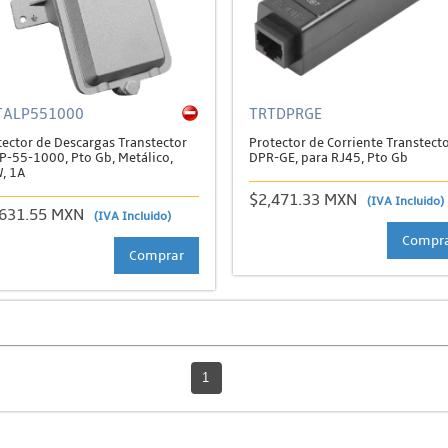
TALP551000
TRTDPRGE
tector de Descargas Transtector
Protector de Corriente Transtecto
P-55-1000, Pto Gb, Metálico,
DPR-GE, para RJ45, Pto Gb
, 1A
$2,471.33 MXN
(IVA Incluido)
,631.55 MXN
(IVA Incluido)
Compr
Comprar
1