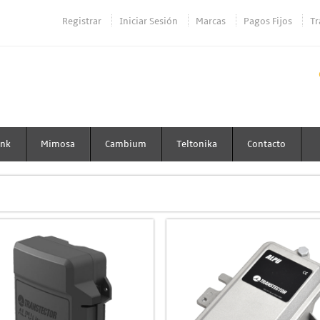
Registrar
Iniciar Sesión
Marcas
Pagos Fijos
Tr
ink
Mimosa
Cambium
Teltonika
Contacto