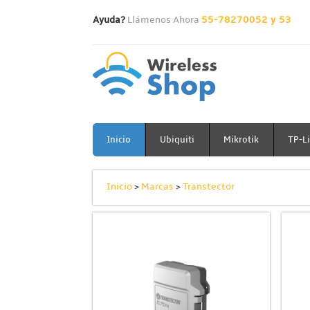
Ayuda?
Llámenos Ahora
55-78270052 y 53
Inicio
Ubiquiti
Mikrotik
TP-L
Inicio
>
Marcas
>
Transtector