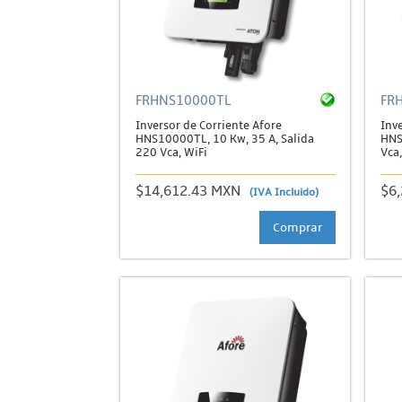
FRHNS10000TL
FR
Inversor de Corriente Afore
Inve
HNS10000TL, 10 Kw, 35 A, Salida
HNS
220 Vca, WiFi
Vca,
$14,612.43 MXN
$6
(IVA Incluido)
Comprar