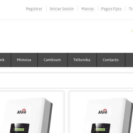
Registrar
Iniciar Sesión
Marcas
Pagos Fijos
Tr
ink
Mimosa
Cambium
Teltonika
Contacto