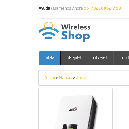
Ayuda?
Llámenos Ahora
55-78270052 y 53
Inicio
Ubiquiti
Mikrotik
TP-L
Inicio
>
Marcas
>
Afore