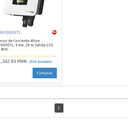
HNS9000TL
rsor de Corriente Afore
9000TL, 9 Kw, 26 A, Salida 220
 WiFi
1,342.93 MXN
(IVA Incluido)
Comprar
1