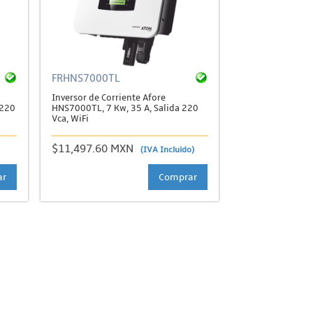
FRHNS7000TL
Inversor de Corriente Afore
 220
HNS7000TL, 7 Kw, 35 A, Salida 220
Vca, WiFi
$11,497.60 MXN
(IVA Incluido)
ar
Comprar